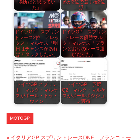
場所だと思ってい
藍が2位で選手権2位
た」
浮上
ドイツGP スプリン
ドイツGP スプリン
トレース2位 アレッ
トレース優勝マル
クス・マルケス「明
ク・マルケス「プラ
日はチャンスがあれ
ンどおりのレース運
ばアタックしたい」
びだった」
ドイツGP スプリン
ドイツGP 予選
ト マルク・マルケ
Q2 マルク・マルケ
スがポール・トゥ・
スがポールポジショ
ウィン
ン獲得
MOTOGP
投
前
イタリアGP スプリントレースDNF フランコ・モ