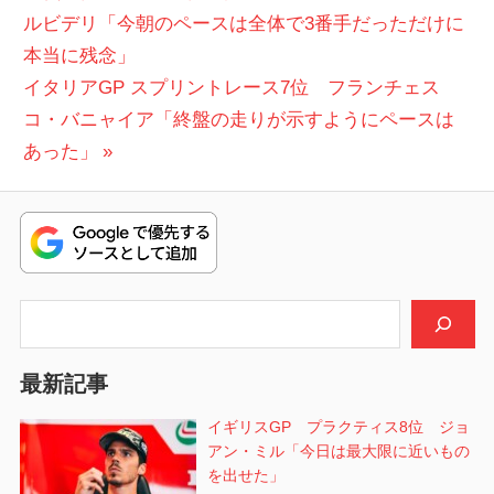
の
ルビデリ「今朝のペースは全体で3番手だっただけに
稿
投
本当に残念」
ナ
次
稿:
イタリアGP スプリントレース7位 フランチェス
ビ
の
コ・バニャイア「終盤の走りが示すようにペースは
投
あった」
ゲ
稿:
ー
シ
ョ
検索
ン
最新記事
イギリスGP プラクティス8位 ジョ
アン・ミル「今日は最大限に近いもの
を出せた」