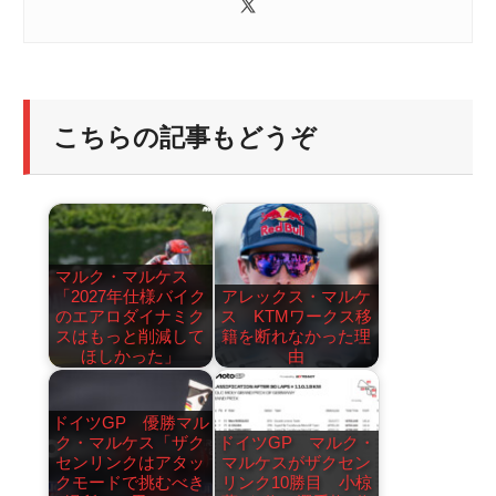
こちらの記事もどうぞ
マルク・マルケス
「2027年仕様バイク
アレックス・マルケ
のエアロダイナミク
ス KTMワークス移
スはもっと削減して
籍を断れなかった理
ほしかった」
由
ドイツGP 優勝マル
ク・マルケス「ザク
ドイツGP マルク・
センリンクはアタッ
マルケスがザクセン
クモードで挑むべき
リンク10勝目 小椋