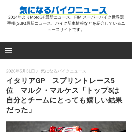
コ
気
ン
2014年よりMotoGP最新ニュース、FIM スーパーバイク世界選
テ
手権(SBK)最新ニュース、バイク新車情報などを紹介しているニ
に
ン
ュースサイトです。
ツ
な
へ
ス
キ
る
2026年5月31日
気になるバイクニュース
ッ
イタリアGP スプリントレース5
プ
バ
位 マルク・マルケス「トップ5は
自分とチームにとっても嬉しい結果
イ
だった」
ク