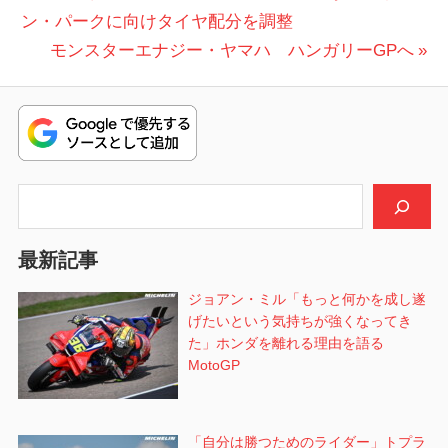
ジョ
の
ン・パークに向けタイヤ配分を調整
稿
ア
投
次
モンスターエナジー・ヤマハ ハンガリーGPへ
ン・
ナ
稿:
の
ミル
ビ
投
ハ
稿:
ン
ゲ
ガ
ー
リ
検索
ー
シ
GP
最新記事
ョ
バラ
ト
ジョアン・ミル「もっと何かを成し遂
ン
ン・
げたいという気持ちが強くなってき
パー
た」ホンダを離れる理由を語る
ク
MotoGP
ホン
ダ
「自分は勝つためのライダー」トプラ
HRC