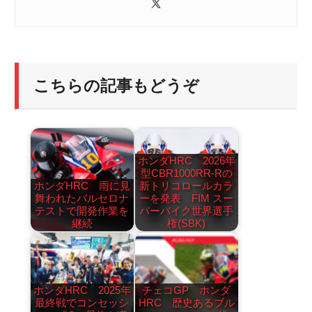
こちらの記事もどうぞ
ホンダHRC 2026年
型CBR1000RR-Rの
ホンダHRC 雨に見
新トリコロールカラ
舞われたバルセロナ
ーを発表 FIM スー
テストで開発作業を
パーバイク世界選手
継続
権(SBK)
ホンダHRC 2025年
チェコGP ホンダ
最終戦でコンセッシ
HRC 歴史あるブル