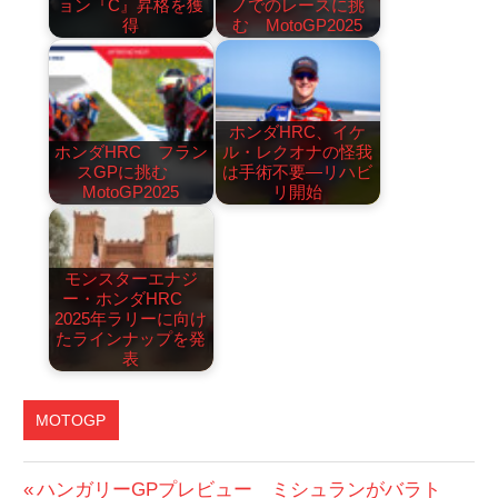
ョン『C』昇格を獲
ノでのレースに挑
得
む MotoGP2025
ホンダHRC、イケ
ホンダHRC フラン
ル・レクオナの怪我
スGPに挑む
は手術不要―リハビ
MotoGP2025
リ開始
モンスターエナジ
ー・ホンダHRC
2025年ラリーに向け
たラインナップを発
表
MOTOGP
MOTOGP
投
前
ハンガリーGPプレビュー ミシュランがバラト