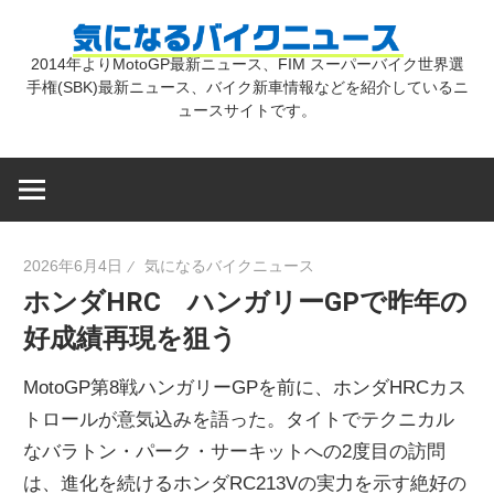
コ
気
ン
2014年よりMotoGP最新ニュース、FIM スーパーバイク世界選
テ
手権(SBK)最新ニュース、バイク新車情報などを紹介しているニ
に
ン
ュースサイトです。
ツ
な
へ
ス
キ
る
2026年6月4日
気になるバイクニュース
ッ
ホンダHRC ハンガリーGPで昨年の
プ
バ
好成績再現を狙う
イ
MotoGP第8戦ハンガリーGPを前に、ホンダHRCカス
トロールが意気込みを語った。タイトでテクニカル
ク
なバラトン・パーク・サーキットへの2度目の訪問
は、進化を続けるホンダRC213Vの実力を示す絶好の