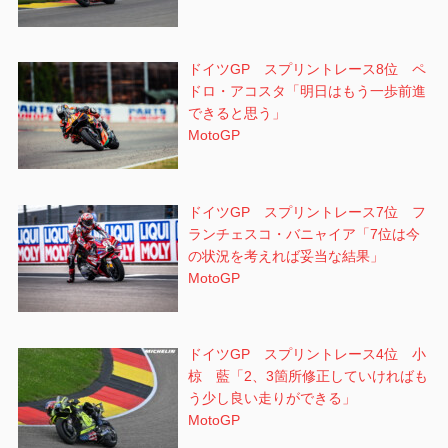
ドイツGP スプリントレース8位 ペ
ドロ・アコスタ「明日はもう一歩前進
できると思う」
MotoGP
ドイツGP スプリントレース7位 フ
ランチェスコ・バニャイア「7位は今
の状況を考えれば妥当な結果」
MotoGP
ドイツGP スプリントレース4位 小
椋 藍「2、3箇所修正していければも
う少し良い走りができる」
MotoGP