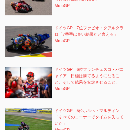
MotoGP
ドイツGP 7位ファビオ・クアルタラ
ロ「7番手は良い結果だと言える」
MotoGP
ドイツGP 6位フランチェスコ・バニ
ャイア「目標は勝てるようになるこ
と、そして結果を安定させること」
MotoGP
ドイツGP 5位ホルヘ・マルティン
「すべてのコーナーでタイムを失って
いた」
MotoGP