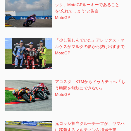
ック、MotoGPルーキーであること
ル
を”忘れてしまう”と告白
カ・
MotoGP
マリ
ーニ
「少し苦しんでいた」アレックス・マ
ルケスがマルクの影から抜け出すまで
MotoGP
アコスタ KTMからドゥカティへ「も
う時間を無駄にできない」
MotoGP
元ロッシ担当クルーチーフが、ヤマハ
に移籍するマルティンを担当予定