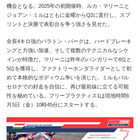
機会となる。2025年の初開催時、ルカ・マリーニと
ニ
ジョアン・ミルはともに金曜からQ2に直行し、スプ
リントと決勝で表彰台を争う強さを見せた。
ュ
全長4キロ強のバラトン・パークは、ハードブレーキ
ー
ングと力強い加速、そして複数のテクニカルなシケ
インが特徴だ。マリーニは昨年のハンガリーで4位と
ス
5位を獲得し、ファクトリーホンダライダーとして初
めて本格的なポディウム争いを演じた。ミルもバル
セロナでの好走を自信に、再び最前線に立てる可能
性を秘めている。フリープラクティス1は現地時間6
月5日（金）10時45分にスタートする。