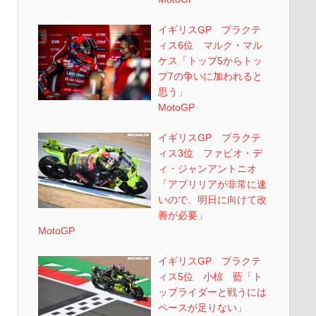
イギリスGP プラクテ
ィス6位 マルク・マル
ケス「トップ5からトッ
プ7の争いに加われると
思う」
MotoGP
イギリスGP プラクテ
ィス3位 ファビオ・デ
ィ・ジャンアントニオ
「アプリリアが非常に速
いので、明日に向けて改
善が必要」
MotoGP
イギリスGP プラクテ
ィス5位 小椋 藍「ト
ップライダーと戦うには
ペースが足りない」