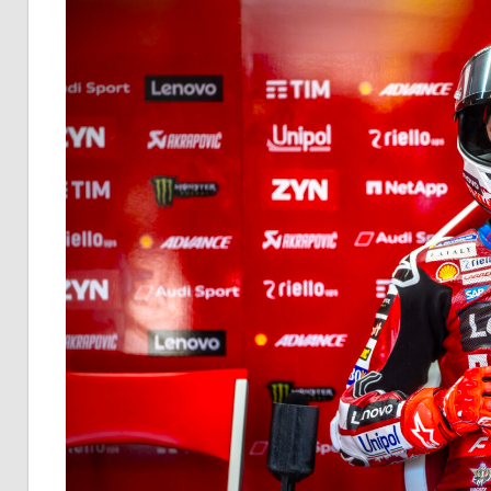
イ
ク
ニ
ュ
ー
ス