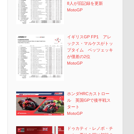
8人が旧記録を更新
MotoGP
イギリスGP FP1 アレ
ックス・マルケスがトッ
プタイム ベッツェッキ
が僅差の2位
MotoGP
ホンダHRCカストロー
ル 英国GPで後半戦ス
タート
MotoGP
ドゥカティ・レノボ・チ