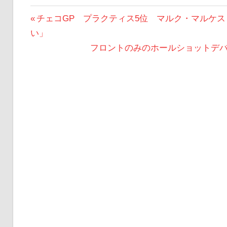
MOTOGP
投
前
チェコGP プラクティス5位 マルク・マルケ
チ
の
い」
稿
ェ
投
次
フロントのみのホールショットデ
コ
ナ
GP
稿:
の
ド
ビ
投
ゥ
稿:
ゲ
カ
テ
ー
ィ
フラ
シ
ンチ
ョ
ェス
コ・
ン
バニ
ャイ
ア
ブ