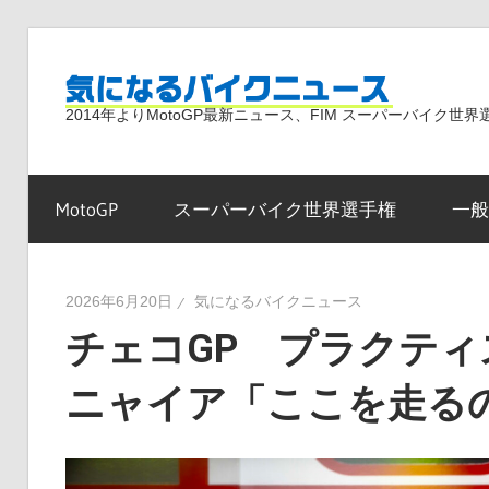
コ
ン
気
テ
2014年よりMotoGP最新ニュース、FIM スーパーバイク
ン
ツ
に
へ
MotoGP
スーパーバイク世界選手権
一般
ス
な
キ
ッ
2026年6月20日
気になるバイクニュース
プ
チェコGP プラクティ
る
ニャイア「ここを走る
バ