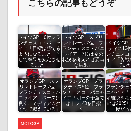
こちらの記事もどうぞ
ドイツGP 6位フラ
ドイツGP スプリ
ンチェスコ・バニャ
ントレース7位 フ
ドイツGP
イア「目標は勝てる
ランチェスコ・バニ
ティス13
ようになること、そ
ャイア「7位は今の
ンチェスコ
して結果を安定させ
状況を考えれば妥当
イア「苦戦
ること」
な結果」
てい
オランダGP スプ
オランダGP プラ
リントレース7位
クティス5位 フラ
フランチェ
フランチェスコ・バ
ンチェスコ・バニャ
ニャイア「
ニャイア「ペースは
イア「明日の予選で
ィ離脱を考
良く、ミディアムタ
はトップ3を目指
のは2025
イヤで戦えている」
す」
後だっ
MOTOGP