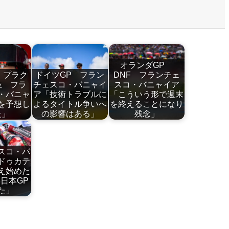
オランダGP
 プラク
ドイツGP フラン
DNF フランチェ
位 フラ
チェスコ・バニャイ
スコ・バニャイア
・バニャ
ア「技術トラブルに
「こういう形で週末
を予想し
よるタイトル争いへ
を終えることになり
た」
の影響はある」
残念」
スコ・バ
ドゥカテ
え始めた
年日本GP
た」