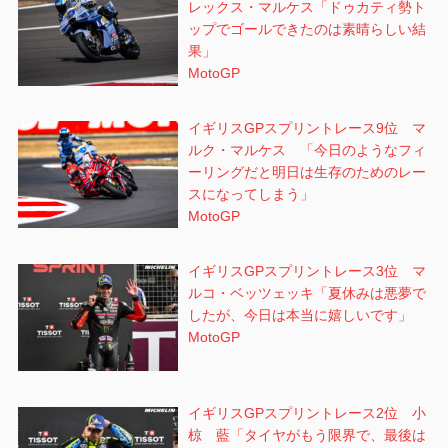
レックス・マルケス「ドゥカティ勢ト
ップでゴールできたのは素晴らしい結
果」
MotoGP
イギリスGPスプリントレース9位 マ
ルク・マルケス 「今日のようなフィ
ーリングだと明日は生存のためのレー
スになってしまう」
MotoGP
イギリスGPスプリントレース3位 マ
ルコ・ベッツェッキ「夏休みは悪夢で
したが、今日は本当に嬉しいです」
MotoGP
イギリスGPスプリントレース2位 小
椋 藍「タイヤがもう限界で、最後は