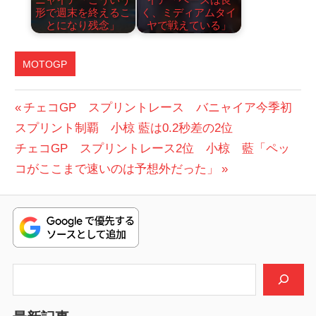
形で週末を終えるこ
く、ミディアムタイ
とになり残念」
ヤで戦えている」
MOTOGP
投
前
チェコGP スプリントレース バニャイア今季初
の
スプリント制覇 小椋 藍は0.2秒差の2位
稿
次
投
チェコGP スプリントレース2位 小椋 藍「ペッ
ナ
の
稿:
コがここまで速いのは予想外だった」
ビ
投
稿:
ゲ
ー
シ
検索
ョ