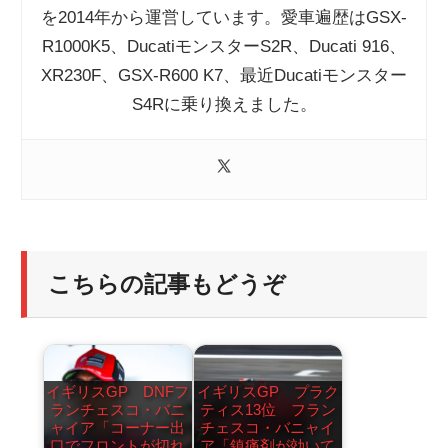
を2014年から運営しています。愛車遍歴はGSX-
R1000K5、DucatiモンスターS2R、Ducati 916、
XR230F、GSX-R600 K7、最近Ducatiモンスター
S4Rに乗り換えました。
こちらの記事もどうぞ
イギリスGP DNFフ
イギリスGP プラク
ランチェスコ・バニ
ティス13位 フラン
ャイア「コーナー出
チェスコ・バニャイ
口でフロントが切れ
ア「鎮痛剤が効いて