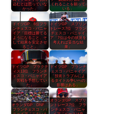
込むとは思っていな
くれることを願って
かった」
いる」
ドイツGP 6位フラ
ドイツGP スプリン
ンチェスコ・バニャ
トレース7位 フラン
イア「目標は勝てる
チェスコ・バニャイ
ようになること、そ
ア「7位は今の状況を
して結果を安定させ
考えれば妥当な結
ること」
果」
ドイツGP プラクテ
ドイツGP フランチ
ィス13位 フランチ
ェスコ・バニャイア
ェスコ・バニャイア
「技術トラブルによ
「苦戦を予想してい
るタイトル争いへの
た」
影響はある」
オランダGP スプリ
オランダGP DNF
ントレース7位 フラ
フランチェスコ・バ
ンチェスコ・バニャ
ニャイア「こういう
イア「ペースは良