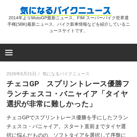
コ
気
ン
2014年よりMotoGP最新ニュース、FIM スーパーバイク世界選
テ
手権(SBK)最新ニュース、バイク新車情報などを紹介しているニ
に
ン
ュースサイトです。
ツ
な
へ
ス
キ
る
2026年6月21日
気になるバイクニュース
ッ
チェコGP スプリントレース優勝フ
プ
バ
ランチェスコ・バニャイア「タイヤ
選択が非常に難しかった」
イ
チェコGPでスプリントレース優勝を手にしたフラン
ク
チェスコ・バニャイア。スタート直前までタイヤ選
択に悩んだものの、ソフトタイアを選択して序盤に