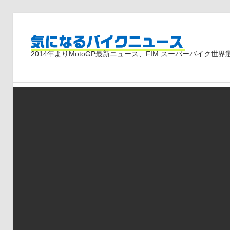
コ
ン
気
テ
2014年よりMotoGP最新ニュース、FIM スーパーバイク
ン
ツ
に
へ
ス
な
キ
ッ
プ
る
バ