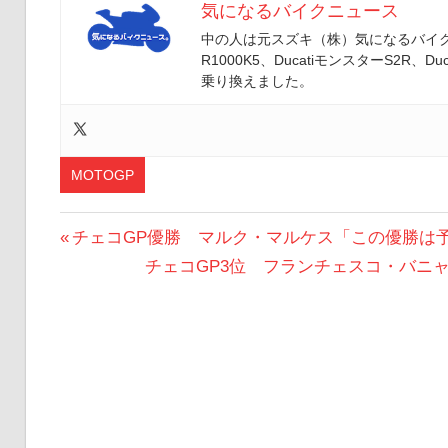
気になるバイクニュース
中の人は元スズキ（株）気になるバイクニ
R1000K5、DucatiモンスターS2R、Duc
乗り換えました。
MOTOGP
投
前
チェコGP優勝 マルク・マルケス「この優勝は
の
次
チェコGP3位 フランチェスコ・バニ
稿
投
の
ナ
稿:
投
ビ
稿:
ゲ
ー