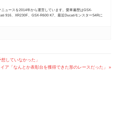
ュースを2014年から運営しています。愛車遍歴はGSX-
ati 916、XR230F、GSX-R600 K7、最近DucatiモンスターS4Rに
予想していなかった」
ャイア「なんとか表彰台を獲得できた形のレースだった」