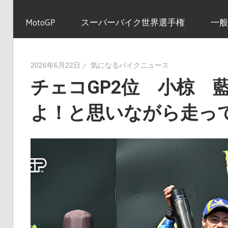
イ
MotoGP
スーパーバイク世界選手権
一般
ク
2026年6月22日
気になるバイクニュース
チェコGP2位 小椋 
ニ
よ！と思いながら走っ
ュ
ー
ス