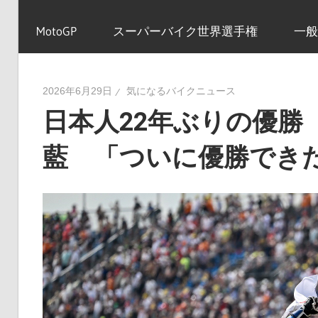
イ
MotoGP
スーパーバイク世界選手権
一般
ク
2026年6月29日
気になるバイクニュース
日本人22年ぶりの優勝
ニ
藍 「ついに優勝でき
ュ
ー
ス