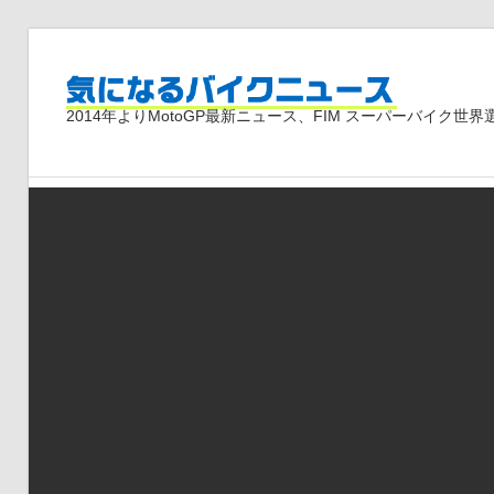
コ
ン
気
テ
2014年よりMotoGP最新ニュース、FIM スーパーバイク
ン
ツ
に
へ
ス
な
キ
ッ
プ
る
バ