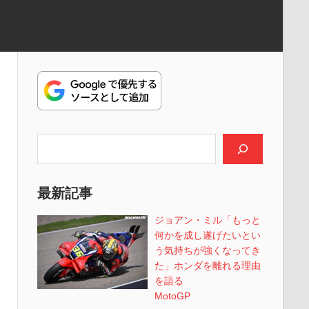
検索
最新記事
ジョアン・ミル「もっと
何かを成し遂げたいとい
う気持ちが強くなってき
た」ホンダを離れる理由
を語る
MotoGP