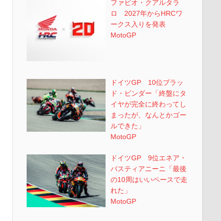
ファビオ・クアルタラ
ロ 2027年からHRCワ
ークス入りを発表
MotoGP
ドイツGP 10位ブラッ
ド・ビンダー「終盤にタ
イヤが完全に終わってし
まったが、なんとかゴー
ルできた」
MotoGP
ドイツGP 9位エネア・
バスティアニーニ「最後
の10周はいいペースで走
れた」
MotoGP