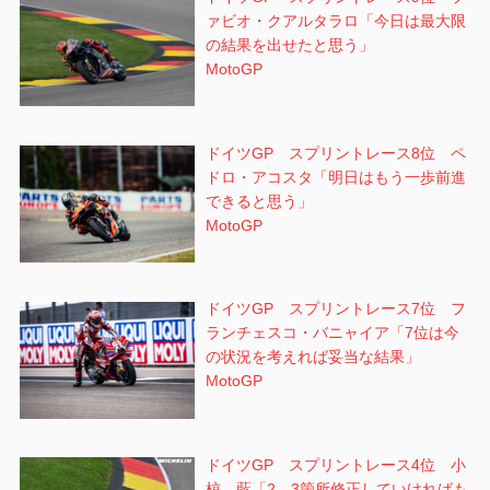
ァビオ・クアルタラロ「今日は最大限
の結果を出せたと思う」
MotoGP
ドイツGP スプリントレース8位 ペ
ドロ・アコスタ「明日はもう一歩前進
できると思う」
MotoGP
ドイツGP スプリントレース7位 フ
ランチェスコ・バニャイア「7位は今
の状況を考えれば妥当な結果」
MotoGP
ドイツGP スプリントレース4位 小
椋 藍「2、3箇所修正していければも