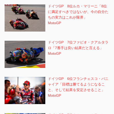
ドイツGP 8位ルカ・マリーニ「8位
に満足すべきではないが、今の自分た
ちの実力はこれが限界」
MotoGP
ドイツGP 7位ファビオ・クアルタラ
ロ「7番手は良い結果だと言える」
MotoGP
ドイツGP 6位フランチェスコ・バニ
ャイア「目標は勝てるようになるこ
と、そして結果を安定させること」
MotoGP