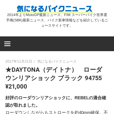
コ
気
ン
2014年よりMotoGP最新ニュース、FIM スーパーバイク世界選
テ
手権(SBK)最新ニュース、バイク新車情報などを紹介しているニ
に
ン
ュースサイトです。
ツ
な
へ
ス
キ
る
2017年11月21日
気になるバイクニュース
ッ
★DAYTONA（デイトナ） ローダ
プ
バ
ウンリアショック ブラック 94755
¥21,000
イ
好評のローダウンリアショックに、REBELの適合確
ク
認が取れました。
ローダウンしながらもストロークを約40mm確保。不