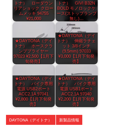
トナ） ローダウン
トナ） GIVI B32N
リアショック クロー
BOLD モノロックケ
ムメッキ 94755
ース(ストップランプ
¥21,000
無し)…
★DAYTONA（デイ
★DAYTONA（デイ
トナ） 伸縮ラチェ
トナ） ホースクラ
ット 3/8インチ
ンププライヤー
(9.5mm) 97033
97023 ¥2,500【1月下
¥3,000【1月下旬発
旬発売】
売】
★DAYTONA（デイ
★DAYTONA（デイ
トナ） バイク専用
トナ） バイク専用
電源 USB2ポート
電源 USB1ポート
ACC2.1A 97041
ACC2.1A 97040
¥2,800【1月下旬発
¥2,200【1月下旬発
売】
売】
DAYTONA（デイトナ）
新製品情報