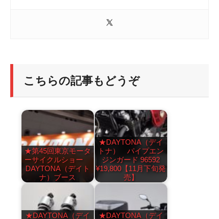
こちらの記事もどうぞ
★DAYTONA（デイ
★第45回東京モータ
トナ） パイプエン
ーサイクルショー
ジンガード 96592
DAYTONA（デイト
¥19,800【11月下旬発
ナ）ブース
売】
★DAYTONA（デイ
★DAYTONA（デイ