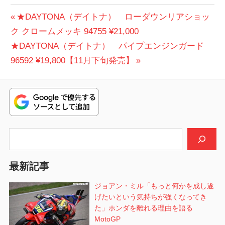
投
前
★DAYTONA（デイトナ） ローダウンリアショッ
の
ク クロームメッキ 94755 ¥21,000
稿
次
投
★DAYTONA（デイトナ） パイプエンジンガード
ナ
の
稿:
96592 ¥19,800【11月下旬発売】
ビ
投
稿:
ゲ
ー
シ
検索
ョ
最新記事
ン
ジョアン・ミル「もっと何かを成し遂
げたいという気持ちが強くなってき
た」ホンダを離れる理由を語る
MotoGP