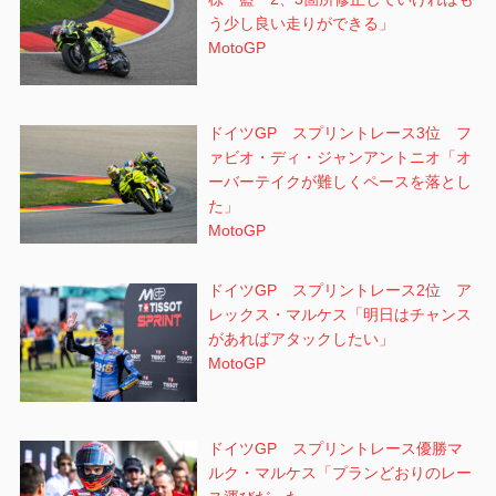
う少し良い走りができる」
MotoGP
ドイツGP スプリントレース3位 フ
ァビオ・ディ・ジャンアントニオ「オ
ーバーテイクが難しくペースを落とし
た」
MotoGP
ドイツGP スプリントレース2位 ア
レックス・マルケス「明日はチャンス
があればアタックしたい」
MotoGP
ドイツGP スプリントレース優勝マ
ルク・マルケス「プランどおりのレー