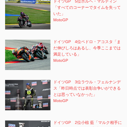
ドイツGP 5位ホルヘ・マルティン
「すべてのコーナーでタイムを失って
いた」
MotoGP
ドイツGP 4位ペドロ・アコスタ「ま
だ伸びしろはあるし、今季ここまでは
満足している」
MotoGP
ドイツGP 3位ラウル・フェルナンデ
ス「昨日時点では表彰台争いができる
とは思っていなかった」
MotoGP
ドイツGP 2位小椋 藍「マルク相手に