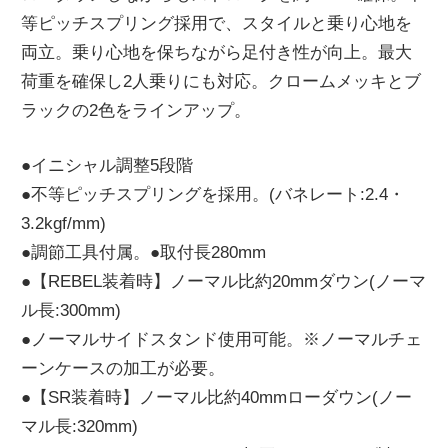
等ピッチスプリング採用で、スタイルと乗り心地を
ニ
両立。乗り心地を保ちながら足付き性が向上。最大
荷重を確保し2人乗りにも対応。クロームメッキとブ
ュ
ラックの2色をラインアップ。
ー
●イニシャル調整5段階
●不等ピッチスプリングを採用。(バネレート:2.4・
ス
3.2kgf/mm)
●調節工具付属。●取付長280mm
●【REBEL装着時】ノーマル比約20mmダウン(ノーマ
ル長:300mm)
●ノーマルサイドスタンド使用可能。※ノーマルチェ
ーンケースの加工が必要。
●【SR装着時】ノーマル比約40mmローダウン(ノー
マル長:320mm)