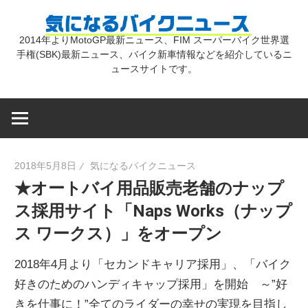
コ
気
ン
2014年よりMotoGP最新ニュース、FIM スーパーバイク世界選
テ
手権(SBK)最新ニュース、バイク新車情報などを紹介しているニ
に
ン
ュースサイトです。
ツ
な
へ
ス
キ
る
2018年5月8日
気になるバイクニュース
ッ
★オートバイ用品販売老舗のナップ
プ
バ
ス採用サイト「Naps Works（ナップ
ス ワークス）」をオープン
イ
2018年4月より「セカンドキャリア採用」、「バイク
ク
好きのためのハンディキャップ採用」を開始 ～”好
きを仕事に！”全てのライダーの幸せの実現を目指し