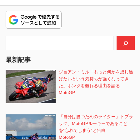
投
ゲ
稿:
ー
シ
検索
ョ
ン
最新記事
ジョアン・ミル「もっと何かを成し遂
げたいという気持ちが強くなってき
た」ホンダを離れる理由を語る
MotoGP
「自分は勝つためのライダー」トプラ
ック、MotoGPルーキーであること
を”忘れてしまう”と告白
MotoGP