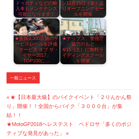
ドゥカティなどの輸
ン12月15日（金）よ
入車もメンテナンス
りオープニングセー
可能になります！
ルを開催
★全国3,300店舗のサ
★ナップス、警視庁
ービスレベルを評価
協力のもと
「サービス オブ ザ・
4/15（土）に無料ラ
イヤー2017」
イディングスクール
TOP100に…
を開催
一般ニュース
投
前
★【日本最大級】のバイクイベント「２りんかん祭
の
り」開催！！全国からバイク「３０００台」が集
稿
投
結！！
ナ
次
稿:
★MotoGP2018ヘレステスト ペドロサ「多くのポジ
ビ
の
ティブな発見があった」