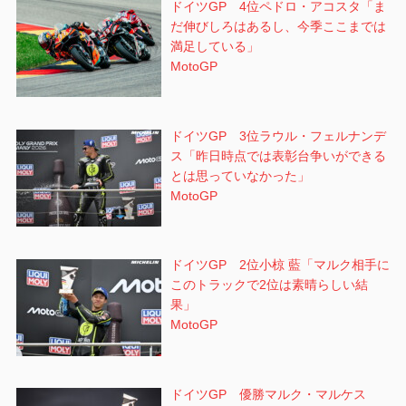
ドイツGP 4位ペドロ・アコスタ「ま
だ伸びしろはあるし、今季ここまでは
満足している」
MotoGP
ドイツGP 3位ラウル・フェルナンデ
ス「昨日時点では表彰台争いができる
とは思っていなかった」
MotoGP
ドイツGP 2位小椋 藍「マルク相手に
このトラックで2位は素晴らしい結
果」
MotoGP
ドイツGP 優勝マルク・マルケス