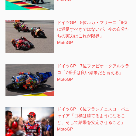
ドイツGP 8位ルカ・マリーニ「8位
に満足すべきではないが、今の自分た
ちの実力はこれが限界」
MotoGP
ドイツGP 7位ファビオ・クアルタラ
ロ「7番手は良い結果だと言える」
MotoGP
ドイツGP 6位フランチェスコ・バニ
ャイア「目標は勝てるようになるこ
と、そして結果を安定させること」
MotoGP