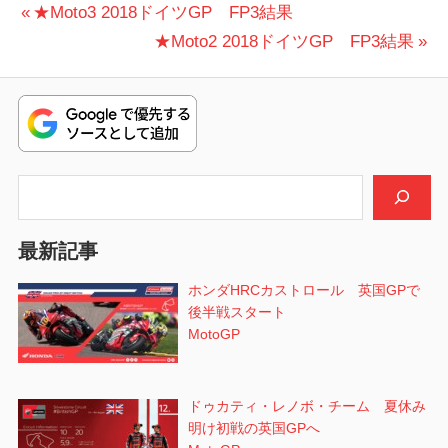
投
前
★Moto3 2018ドイツGP FP3結果
の
次
★Moto2 2018ドイツGP FP3結果
稿
投
の
ナ
稿:
投
ビ
稿:
ゲ
検索
ー
シ
最新記事
ョ
ホンダHRCカストロール 英国GPで
後半戦スタート
ン
MotoGP
ドゥカティ・レノボ・チーム 夏休み
明け初戦の英国GPへ