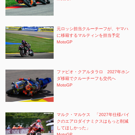
元ロッシ担当クルーチーフが、ヤマハ
に移籍するマルティンを担当予定
MotoGP
ファビオ・クアルタラロ 2027年ホン
ダ移籍でクルーチーフも交代へ
MotoGP
マルク・マルケス 「2027年仕様バイ
クのエアロダイナミクスはもっと削減
してほしかった」
MotoGP