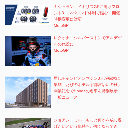
ミシュラン イギリスGPに向けフロ
ント3コンパウンド体制で臨む 開催
時期変更に対応
MotoGP
レクオナ シルバーストンでアルデゲ
ルの代役に
MotoGP
歴代チャンピオンマシン3台が栃木に
集結「たびのホテル宇都宮ゆいの杜」
開業記念でHondaの名車を特別展示
一般ニュース
ジョアン・ミル「もっと何かを成し遂
げたいという気持ちが強くなってき