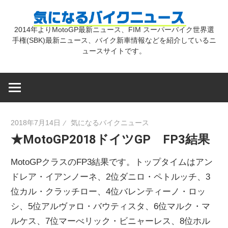
コ
気
ン
2014年よりMotoGP最新ニュース、FIM スーパーバイク世界選
テ
手権(SBK)最新ニュース、バイク新車情報などを紹介しているニ
に
ン
ュースサイトです。
ツ
な
へ
ス
キ
る
2018年7月14日
気になるバイクニュース
ッ
★MotoGP2018ドイツGP FP3結果
プ
バ
MotoGPクラスのFP3結果です。トップタイムはアン
イ
ドレア・イアンノーネ、2位ダニロ・ペトルッチ、3
位カル・クラッチロー、4位バレンティーノ・ロッ
シ、5位アルヴァロ・バウティスタ、6位マルク・マ
ク
ルケス、7位マーべリック・ビニャーレス、8位ホル