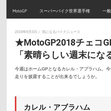
イ
MotoGP
スーパーバイク世界選手権
一般
ク
2018年8月3日
気になるバイクニュース
★MotoGP2018チェ
ニ
「素晴らしい週末にな
ュ
今週はホームGPとなるカレル・アブラハム。今
走りを披露することが出来るでしょうか。
ー
ス
カレル・アブラハム