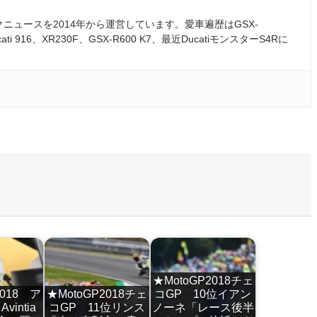
ュースを2014年から運営しています。愛車遍歴はGSX-
ati 916、XR230F、GSX-R600 K7、最近DucatiモンスターS4Rに
★MotoGP2018チェ
2018 ア
★MotoGP2018チェ
コGP 10位イアン
intia
コGP 11位リンス
ノーネ「レース後半