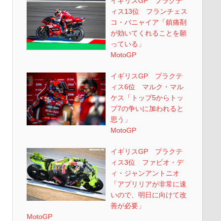
イギリスGP プラクテ
ィス13位 フランチェス
コ・バニャイア「鎮痛剤
が効いてくれることを願
っている」
MotoGP
イギリスGP プラクテ
ィス6位 マルク・マル
ケス「トップ5からトッ
プ7の争いに加われると
思う」
MotoGP
イギリスGP プラクテ
ィス3位 ファビオ・デ
ィ・ジャンアントニオ
「アプリリアが非常に速
いので、明日に向けて改
善が必要」
MotoGP