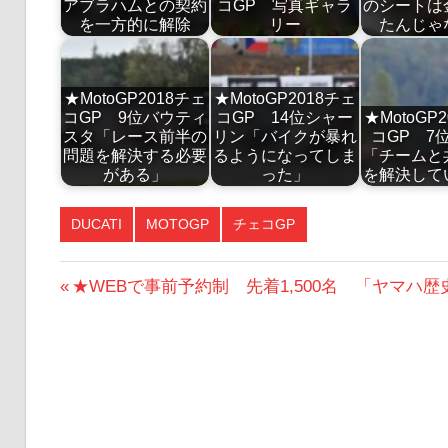
アブラハムとの契約
コGP 写真ギャラ
のシートは
を一方的に解除
リー
たんじゃ
★MotoGP2018チェ
★MotoGP2018チェ
コGP 9位バウティ
コGP 14位シャー
★MotoGP
スタ「レース前半の
リン「バイクが暴れ
コGP 7
問題を解決する必要
るようになってしま
「チームと
がある」
った」
を解決して
DUCATI
MOTOGP
チェコGP
投
前
★WEBで事前予約制 先着1,500名 「ヤマハ歴
の
稿
投
ナ
稿:
ビ
ゲ