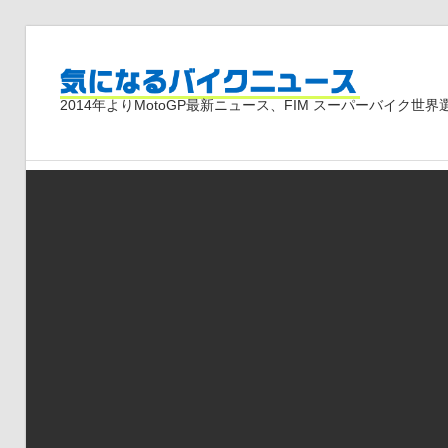
コ
ン
気
テ
2014年よりMotoGP最新ニュース、FIM スーパーバイク
ン
ツ
に
へ
ス
な
キ
ッ
プ
る
バ