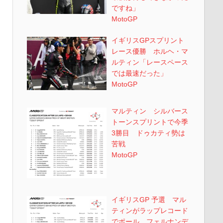
ですね」
MotoGP
イギリスGPスプリント
レース優勝 ホルヘ・マ
ルティン「レースペース
では最速だった」
MotoGP
マルティン シルバース
トーンスプリントで今季
3勝目 ドゥカティ勢は
苦戦
MotoGP
イギリスGP 予選 マル
ティンがラップレコード
でポール フェルナンデ