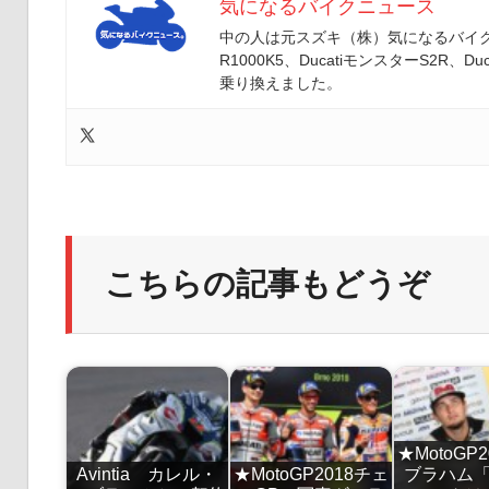
気になるバイクニュース
中の人は元スズキ（株）気になるバイクニ
R1000K5、DucatiモンスターS2R、Duc
乗り換えました。
こちらの記事もどうぞ
★MotoGP
Avintia カレル・
★MotoGP2018チェ
ブラハム「Av