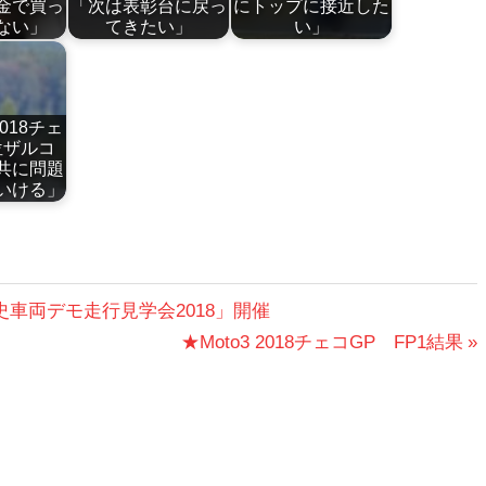
金で買っ
「次は表彰台に戻っ
にトップに接近した
ない」
てきたい」
い」
2018チェ
位ザルコ
共に問題
いける」
史車両デモ走行見学会2018」開催
次
★Moto3 2018チェコGP FP1結果
の
投
稿: