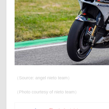
（Source: angel nieto team）
（Photo courtesy of nieto team）