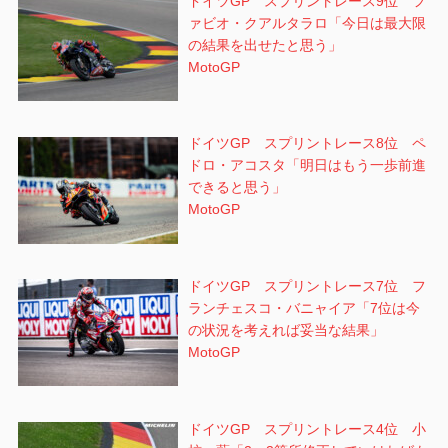
ドイツGP スプリントレース9位 フ
ァビオ・クアルタラロ「今日は最大限
の結果を出せたと思う」
MotoGP
ドイツGP スプリントレース8位 ペ
ドロ・アコスタ「明日はもう一歩前進
できると思う」
MotoGP
ドイツGP スプリントレース7位 フ
ランチェスコ・バニャイア「7位は今
の状況を考えれば妥当な結果」
MotoGP
ドイツGP スプリントレース4位 小