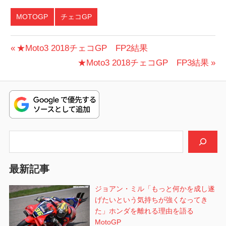
MOTOGP
チェコGP
投
前
★Moto3 2018チェコGP FP2結果
の
次
★Moto3 2018チェコGP FP3結果
稿
投
の
ナ
稿:
投
ビ
稿:
ゲ
検索
ー
シ
最新記事
ョ
ジョアン・ミル「もっと何かを成し遂
げたいという気持ちが強くなってき
ン
た」ホンダを離れる理由を語る
MotoGP