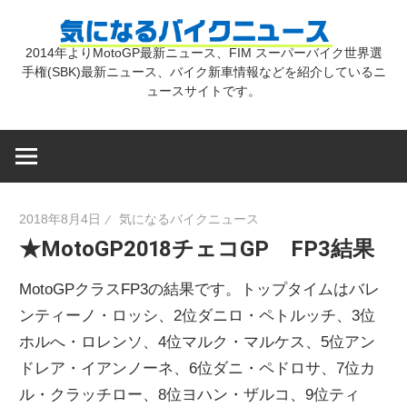
コ
気
ン
2014年よりMotoGP最新ニュース、FIM スーパーバイク世界選
テ
手権(SBK)最新ニュース、バイク新車情報などを紹介しているニ
に
ン
ュースサイトです。
ツ
な
へ
ス
キ
る
2018年8月4日
気になるバイクニュース
ッ
★MotoGP2018チェコGP FP3結果
プ
バ
MotoGPクラスFP3の結果です。トップタイムはバレ
イ
ンティーノ・ロッシ、2位ダニロ・ペトルッチ、3位
ホルへ・ロレンソ、4位マルク・マルケス、5位アン
ドレア・イアンノーネ、6位ダニ・ペドロサ、7位カ
ク
ル・クラッチロー、8位ヨハン・ザルコ、9位ティ