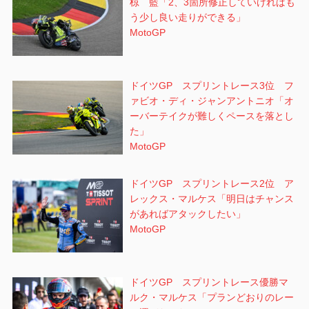
椋 藍「2、3箇所修正していければも
う少し良い走りができる」
MotoGP
ドイツGP スプリントレース3位 フ
ァビオ・ディ・ジャンアントニオ「オ
ーバーテイクが難しくペースを落とし
た」
MotoGP
ドイツGP スプリントレース2位 ア
レックス・マルケス「明日はチャンス
があればアタックしたい」
MotoGP
ドイツGP スプリントレース優勝マ
ルク・マルケス「プランどおりのレー