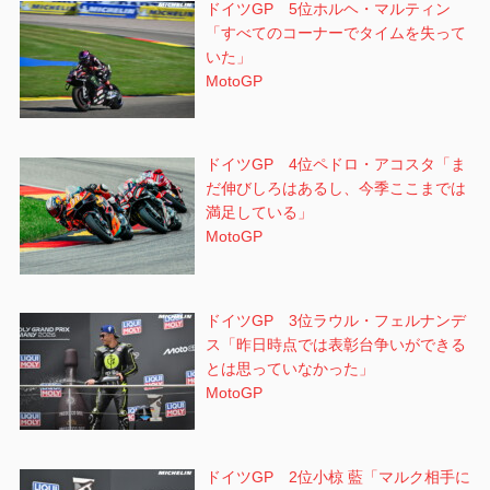
ドイツGP 5位ホルヘ・マルティン
「すべてのコーナーでタイムを失って
いた」
MotoGP
ドイツGP 4位ペドロ・アコスタ「ま
だ伸びしろはあるし、今季ここまでは
満足している」
MotoGP
ドイツGP 3位ラウル・フェルナンデ
ス「昨日時点では表彰台争いができる
とは思っていなかった」
MotoGP
ドイツGP 2位小椋 藍「マルク相手に