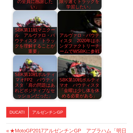
の全員に感謝した
限り速くトラックを
い」
学習したい」
SBK第11戦マニクー
ル アルヴァロ・バ
アルヴァロ・バウテ
ウティスタ「トラッ
ィスタ 2020年はホ
クを理解することが
ンダファクトリーチ
重要」
ームでWSBKに参戦
SBK第10戦ポルティ
マオFP2 バウティ
SBK第10戦ポルティ
スタ「肩の問題はあ
マオ バウティスタ
れどポジティブなセ
「金曜は少し体を休
ッションだった」
める必要がある」
DUCATI
アルゼンチンGP
投
前
★MotoGP2017アルゼンチンGP アブラハム「明日