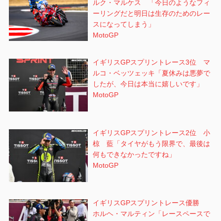
ルク・マルケス 「今日のようなフィ
ーリングだと明日は生存のためのレー
スになってしまう」
MotoGP
イギリスGPスプリントレース3位 マ
ルコ・ベッツェッキ「夏休みは悪夢で
したが、今日は本当に嬉しいです」
MotoGP
イギリスGPスプリントレース2位 小
椋 藍「タイヤがもう限界で、最後は
何もできなかったですね」
MotoGP
イギリスGPスプリントレース優勝
ホルヘ・マルティン「レースペースで