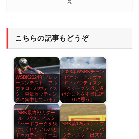
こちらの記事もどうぞ
2023年WSBKチャン
WSBK2024年プレシ
ピオン アルヴァ
ーズンテスト アル
ロ・バウティスタ
ヴァロ・バウティス
「今シーズン成し遂
タ「重量セッティン
げたことを本当に誇
グに集中している」
りに思う」
SBK最終戦カター
ル バウティスタ
「ハードワークを続
SBK第12戦サン・フ
けてくれたアルバと
アン・ビリカム バ
ドゥカティ・チーム
ウティスタ「出来る