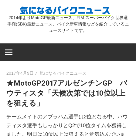
コ
気
ン
2014年よりMotoGP最新ニュース、FIM スーパーバイク世界選
テ
手権(SBK)最新ニュース、バイク新車情報などを紹介しているニ
に
ン
ュースサイトです。
ツ
な
へ
ス
キ
る
2017年4月9日
気になるバイクニュース
ッ
★MotoGP2017アルゼンチンGP バ
プ
バ
ウティスタ「天候次第では10位以上
を狙える」
イ
チームメイトのアブラハム選手は2位となる中、バウ
ク
ティスタ選手もしっかりとQ2で10位タイムを獲得し
ました。明日は10位以上は狙えると意気込んでいま