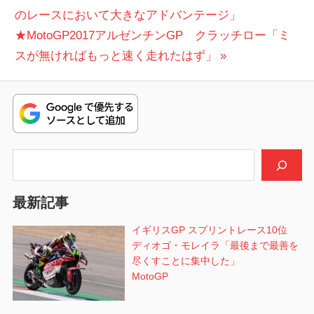
の
のレースにおいて大きなアドバンテージ」
稿
次
投
★MotoGP2017アルゼンチンGP クラッチロー「ミ
ナ
の
稿:
スが無ければもっと速く走れたはず」
ビ
投
稿:
ゲ
ー
シ
検索
ョ
最新記事
ン
イギリスGP スプリントレース10位
ディオゴ・モレイラ「最後まで最善を
尽くすことに集中した」
MotoGP