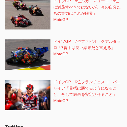
ドイツGP 8位ルカ・マリーニ「8位
に満足すべきではないが、今の自分た
ちの実力はこれが限界」
MotoGP
ドイツGP 7位ファビオ・クアルタラ
ロ「7番手は良い結果だと言える」
MotoGP
ドイツGP 6位フランチェスコ・バニ
ャイア「目標は勝てるようになるこ
と、そして結果を安定させること」
MotoGP