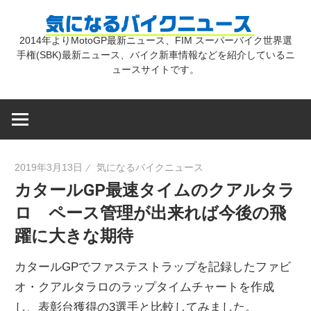
コ
気
ン
2014年よりMotoGP最新ニュース、FIM スーパーバイク世界選
テ
手権(SBK)最新ニュース、バイク新車情報などを紹介しているニ
に
ン
ュースサイトです。
ツ
な
へ
ス
キ
る
2019年3月13日
気になるバイクニュース
ッ
カタールGP最速タイムのクアルタラ
プ
バ
ロ ペース管理が出来れば今後の飛
躍に大きな期待
イ
カタールGPでファステストラップを記録したファビ
ク
オ・クアルタラロのラップタイムチャートを作成
し、表彰台獲得の3選手と比較してみました。