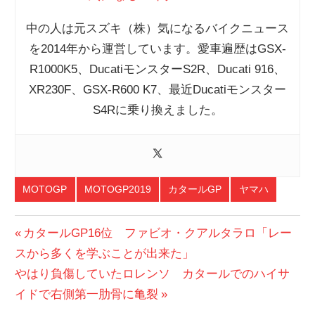
中の人は元スズキ（株）気になるバイクニュース
を2014年から運営しています。愛車遍歴はGSX-
R1000K5、DucatiモンスターS2R、Ducati 916、
XR230F、GSX-R600 K7、最近Ducatiモンスター
S4Rに乗り換えました。
MOTOGP
MOTOGP2019
カタールGP
ヤマハ
投
前
カタールGP16位 ファビオ・クアルタラロ「レー
の
スから多くを学ぶことが出来た」
稿
次
投
やはり負傷していたロレンソ カタールでのハイサ
ナ
の
稿:
イドで右側第一肋骨に亀裂
投