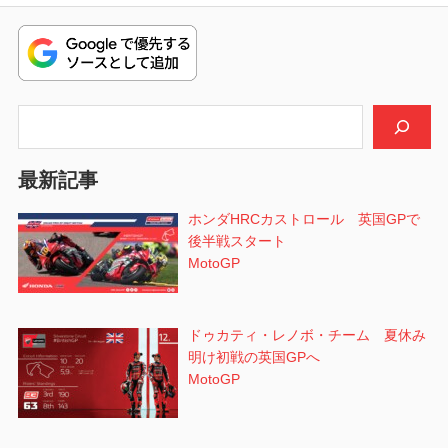
ビ
稿:
ゲ
ー
シ
検索
ョ
最新記事
ン
ホンダHRCカストロール 英国GPで
後半戦スタート
MotoGP
ドゥカティ・レノボ・チーム 夏休み
明け初戦の英国GPへ
MotoGP