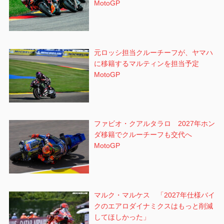
MotoGP
元ロッシ担当クルーチーフが、ヤマハ
に移籍するマルティンを担当予定
MotoGP
ファビオ・クアルタラロ 2027年ホン
ダ移籍でクルーチーフも交代へ
MotoGP
マルク・マルケス 「2027年仕様バイ
クのエアロダイナミクスはもっと削減
してほしかった」