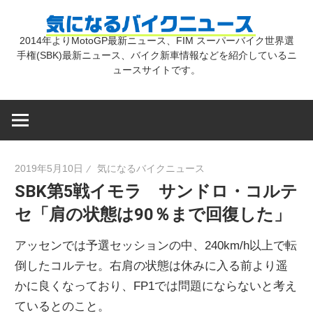
コ
気
ン
2014年よりMotoGP最新ニュース、FIM スーパーバイク世界選
テ
手権(SBK)最新ニュース、バイク新車情報などを紹介しているニ
に
ン
ュースサイトです。
ツ
な
へ
ス
キ
る
2019年5月10日
気になるバイクニュース
ッ
SBK第5戦イモラ サンドロ・コルテ
プ
バ
セ「肩の状態は90％まで回復した」
イ
アッセンでは予選セッションの中、240km/h以上で転
倒したコルテセ。右肩の状態は休みに入る前より遥
ク
かに良くなっており、FP1では問題にならないと考え
ているとのこと。