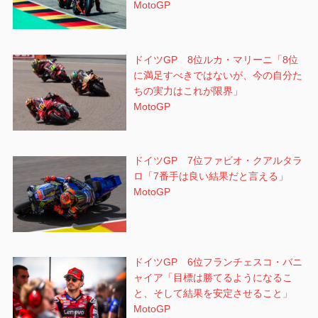
MotoGP
ドイツGP 8位ルカ・マリーニ「8位
に満足すべきではないが、今の自分た
ちの実力はこれが限界」
MotoGP
ドイツGP 7位ファビオ・クアルタラ
ロ「7番手は良い結果だと言える」
MotoGP
ドイツGP 6位フランチェスコ・バニ
ャイア「目標は勝てるようになるこ
と、そして結果を安定させること」
MotoGP