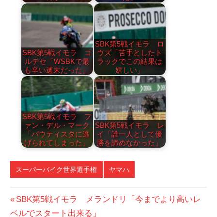
SBK第5戦イモラ ロ
SBK第5戦イモラ コ
ウズ「苦手としたト
ルテセ「WSBKで最
ラックでこの結果は
も辛い週末だった」
嬉しい」
SBK第5戦イモラ フ
ァン・デル・マーク
SBK第5戦イモラ レ
「バウティスタに逃
イ「誰一人として優
げられてしまった」
勝を諦めなかった」
スーパーバイク世界選手権
ヤマハ
投
前
SBK第5戦イモラ メランドリ「今までより高いレ
の
ベルでスタート出来る」