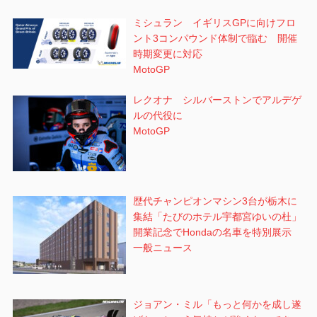
ミシュラン イギリスGPに向けフロ
ント3コンパウンド体制で臨む 開催
時期変更に対応
MotoGP
レクオナ シルバーストンでアルデゲ
ルの代役に
MotoGP
歴代チャンピオンマシン3台が栃木に
集結「たびのホテル宇都宮ゆいの杜」
開業記念でHondaの名車を特別展示
一般ニュース
ジョアン・ミル「もっと何かを成し遂