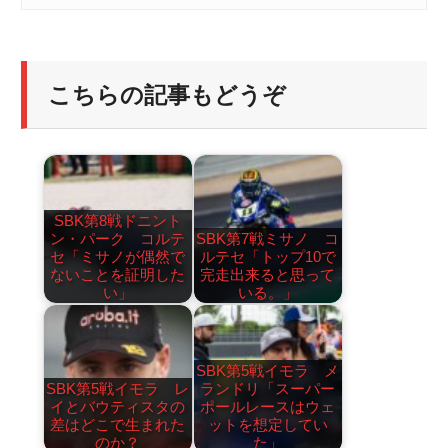
こちらの記事もどうぞ
SBK第8戦ドニント
ン・パーク コルテ
SBK第7戦ミサノ コ
セ「ミサノが偶然で
ルテセ「トップ10で
ないことを証明した
完走出来ると思って
い」
いる。」
SBK第5戦イモラ メ
SBK第5戦イモラ レ
ランドリ「スーパー
イとバウティスタの
ポールレースはウェ
差はどこで生まれた
ットを想定してい
のか？
た」