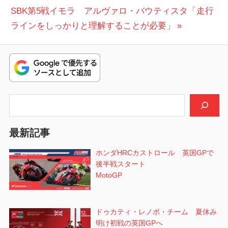
稿
次
投
SBK第5戦イモラ アルヴァロ・バウティスタ「走行
ナ
の
稿:
ラインをしっかりと理解することが必要」
ビ
投
稿:
ゲ
ー
シ
検索
ョ
最新記事
ン
ホンダHRCカストロール 英国GPで
後半戦スタート
MotoGP
ドゥカティ・レノボ・チーム 夏休み
明け初戦の英国GPへ