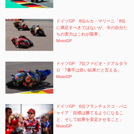
ドイツGP 8位ルカ・マリーニ「8位
に満足すべきではないが、今の自分た
ちの実力はこれが限界」
MotoGP
ドイツGP 7位ファビオ・クアルタラ
ロ「7番手は良い結果だと言える」
MotoGP
ドイツGP 6位フランチェスコ・バニ
ャイア「目標は勝てるようになるこ
と、そして結果を安定させること」
MotoGP