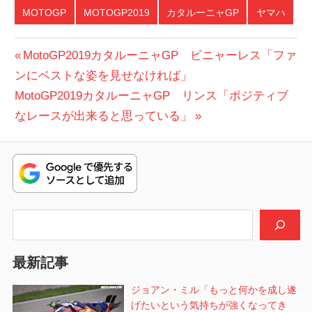
MOTOGP
MOTOGP2019
カタルーニャGP
ヤマハ
投
前
MotoGP2019カタルーニャGP ビニャーレス「ファ
の
ンにベストな姿を見せなければ」
稿
次
投
MotoGP2019カタルーニャGP リンス「ポジティブ
ナ
の
稿:
なレースが出来ると思っている」
ビ
投
稿:
ゲ
ー
シ
検索
ョ
最新記事
ン
ジョアン・ミル「もっと何かを成し遂
げたいという気持ちが強くなってき