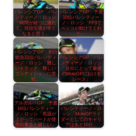
バレンシアGP バレ
バレンシアGP 予選
ンティーノ・ロッシ
10位バレンティー
「時間が経つに連れ
ノ・ロッシ「FP3で
て、現役引退が辛く
ペッコが助けてくれ
なると思う」
た」
バレンシアGP 初日
総合21位バレンティ
バレンシアGP バレ
ーノ・ロッシ「難し
ンティーノ・ロッシ
いトラック、難しい
「自分にとって最後
コンディションに苦
のMotoGPにおける
戦」
レース」
アルガルベGP 予選
16位バレンティー
バレンティーノ・ロ
ノ・ロッシ「気温が
ッシ「MotoGPライ
上がってハードが使
ダーとしてのキャリ
用出来ると嬉しい」
アはあと10日」