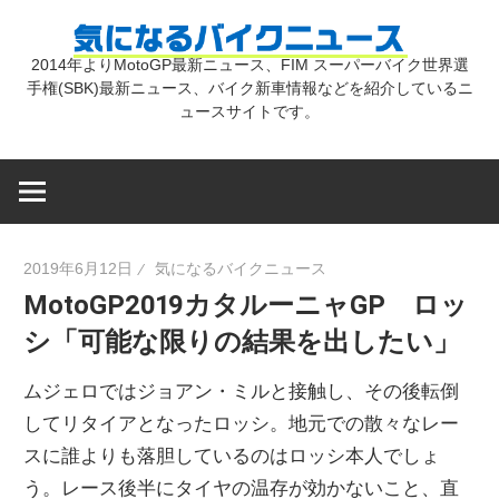
コ
気
ン
2014年よりMotoGP最新ニュース、FIM スーパーバイク世界選
テ
手権(SBK)最新ニュース、バイク新車情報などを紹介しているニ
に
ン
ュースサイトです。
ツ
な
へ
ス
キ
る
2019年6月12日
気になるバイクニュース
ッ
MotoGP2019カタルーニャGP ロッ
プ
バ
シ「可能な限りの結果を出したい」
イ
ムジェロではジョアン・ミルと接触し、その後転倒
してリタイアとなったロッシ。地元での散々なレー
ク
スに誰よりも落胆しているのはロッシ本人でしょ
う。レース後半にタイヤの温存が効かないこと、直