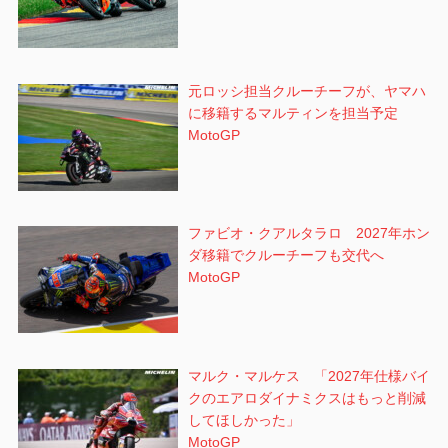
元ロッシ担当クルーチーフが、ヤマハ
に移籍するマルティンを担当予定
MotoGP
ファビオ・クアルタラロ 2027年ホン
ダ移籍でクルーチーフも交代へ
MotoGP
マルク・マルケス 「2027年仕様バイ
クのエアロダイナミクスはもっと削減
してほしかった」
MotoGP