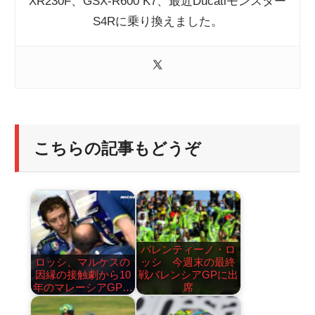
XR230F、GSX-R600 K7、最近Ducatiモンスター
S4Rに乗り換えました。
こちらの記事もどうぞ
バレンティーノ・ロ
ロッシ、マルケスの
ッシ 今週末の最終
因縁の接触劇から10
戦バレンシアGPに出
年のマレーシアGP…
席