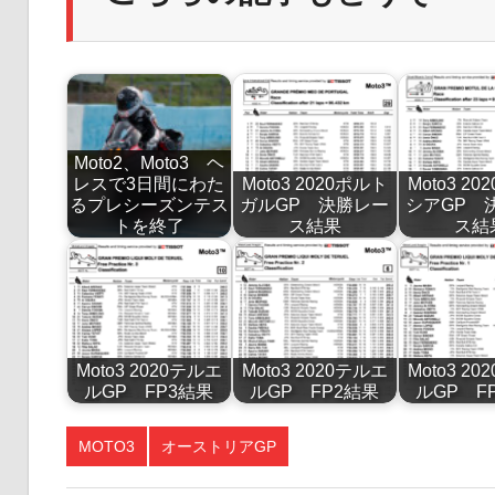
Moto2、Moto3 ヘ
レスで3日間にわた
Moto3 2020ポルト
Moto3 2
るプレシーズンテス
ガルGP 決勝レー
シアGP 
トを終了
ス結果
ス結
Moto3 2020テルエ
Moto3 2020テルエ
Moto3 2
ルGP FP3結果
ルGP FP2結果
ルGP F
MOTO3
オーストリアGP