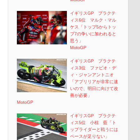
イギリスGP プラクテ
ィス6位 マルク・マル
ケス「トップ5からトッ
プ7の争いに加われると
思う」
MotoGP
イギリスGP プラクテ
ィス3位 ファビオ・デ
ィ・ジャンアントニオ
「アプリリアが非常に速
いので、明日に向けて改
善が必要」
MotoGP
イギリスGP プラクテ
ィス5位 小椋 藍「ト
ップライダーと戦うには
ペースが足りない」