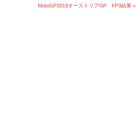
次
MotoGP2019オーストリアGP FP3結果
の
投
稿: