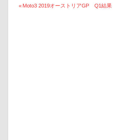
投
前
Moto3 2019オーストリアGP Q1結果
の
稿
投
ナ
稿:
ビ
ゲ
ー
シ
ョ
ン