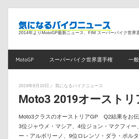
コ
ン
気
テ
2014年よりMotoGP最新ニュース、FIM スーパーバイク
ン
ツ
に
へ
MotoGP
スーパーバイク世界選手権
一般
ス
な
キ
ッ
2019年8月10日
気になるバイクニュース
プ
Moto3 2019オースト
る
Moto3クラスのオーストリアGP Q2結果を
バ
3位ジャウメ・マシア、4位ジョン・マクフィー、
ー・アルボリーノ、9位ロレンソ・ダラ・ポルタ