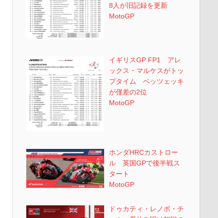
8人が旧記録を更新
MotoGP
イギリスGP FP1 アレ
ックス・マルケスがトッ
プタイム ベッツェッキ
が僅差の2位
MotoGP
ホンダHRCカストロー
ル 英国GPで後半戦ス
タート
MotoGP
ドゥカティ・レノボ・チ