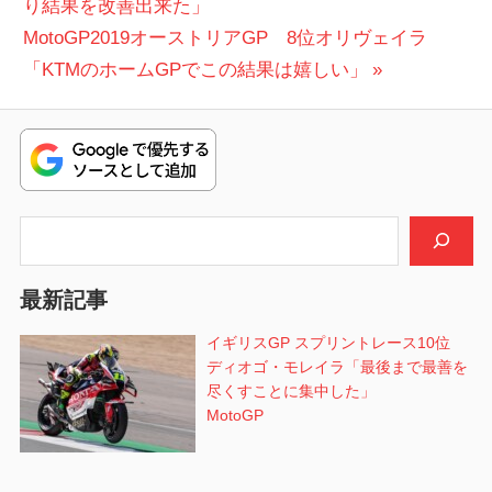
の
り結果を改善出来た」
稿
次
投
MotoGP2019オーストリアGP 8位オリヴェイラ
ナ
の
稿:
「KTMのホームGPでこの結果は嬉しい」
ビ
投
稿:
ゲ
ー
シ
検索
ョ
最新記事
ン
イギリスGP スプリントレース10位
ディオゴ・モレイラ「最後まで最善を
尽くすことに集中した」
MotoGP