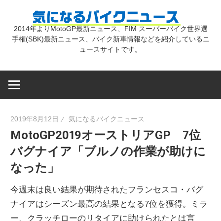
コ
気
ン
2014年よりMotoGP最新ニュース、FIM スーパーバイク世界選
テ
手権(SBK)最新ニュース、バイク新車情報などを紹介しているニ
に
ン
ュースサイトです。
ツ
な
へ
ス
キ
る
2019年8月12日
気になるバイクニュース
ッ
MotoGP2019オーストリアGP 7位
プ
バ
バグナイア「ブルノの作業が助けに
なった」
イ
今週末は良い結果が期待されたフランセスコ・バグ
ク
ナイアはシーズン最高の結果となる7位を獲得。ミラ
ー、クラッチローのリタイアに助けられたとは言