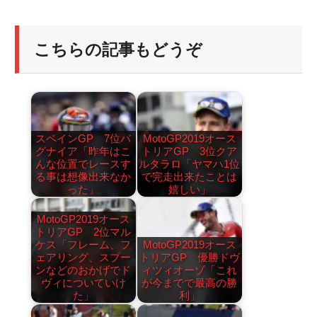
こちらの記事もどうぞ
スペインGP 7位バ
MotoGP2019オース
グナイア「昨年はこ
トリアGP 3位クア
んな位置でレースす
ルタラロ「ヤマハ1位
る事は想像出来なか
で完走出来たことは
った」
嬉しい」
MotoGP2019オース
トリアGP 2位マル
ケス「フレーム、フ
MotoGP2019オース
ェアリング、スプー
トリアGP 優勝ドヴ
ンなどのおかげでド
ィツィオーゾ「これ
ヴィについていけ
が今までで最高の勝
た」
利」