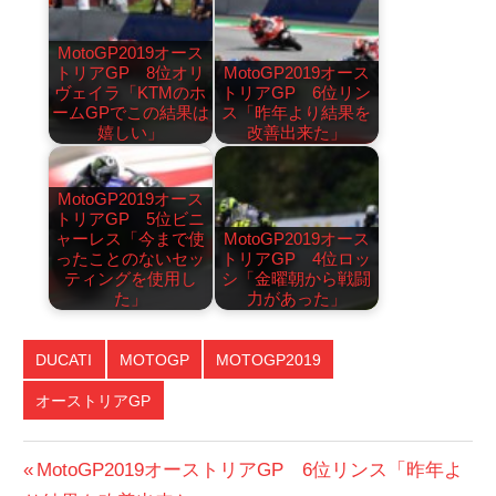
MotoGP2019オース
トリアGP 8位オリ
MotoGP2019オース
ヴェイラ「KTMのホ
トリアGP 6位リン
ームGPでこの結果は
ス「昨年より結果を
嬉しい」
改善出来た」
MotoGP2019オース
トリアGP 5位ビニ
ャーレス「今まで使
MotoGP2019オース
ったことのないセッ
トリアGP 4位ロッ
ティングを使用し
シ「金曜朝から戦闘
た」
力があった」
DUCATI
MOTOGP
MOTOGP2019
オーストリアGP
投
前
MotoGP2019オーストリアGP 6位リンス「昨年よ