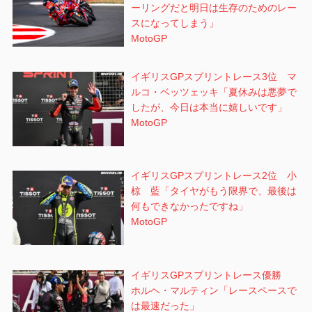
ーリングだと明日は生存のためのレー
スになってしまう」
MotoGP
イギリスGPスプリントレース3位 マ
ルコ・ベッツェッキ「夏休みは悪夢で
したが、今日は本当に嬉しいです」
MotoGP
イギリスGPスプリントレース2位 小
椋 藍「タイヤがもう限界で、最後は
何もできなかったですね」
MotoGP
イギリスGPスプリントレース優勝
ホルヘ・マルティン「レースペースで
は最速だった」