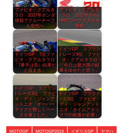
ファビオ・クアルタ
ファビオ・クアルタ
ラロ 2027年ホンダ
ラロ 2027年から
移籍でクルーチーフ
HRCワークス入りを
も交代へ
発表
ドイツGP スプリン
ドイツGP 7位ファ
トレース9位 ファビ
ビオ・クアルタラロ
オ・クアルタラロ
「7番手は良い結果だ
「今日は最大限の結
と言える」
果を出せたと思う」
ドイツGP スプリン
トレース3位 ファビ
ドイツGP プラクテ
オ・ディ・ジャンア
ィス3位 ファビオ・
ントニオ「オーバー
ディ・ジャンアント
テイクが難しくペー
ニオ「タイムアタッ
スを落とした」
クでの前進が必要」
MOTOGP
MOTOGP2019
イギリスGP
ヤマハ