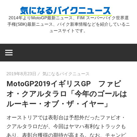
コ
気
ン
2014年よりMotoGP最新ニュース、FIM スーパーバイク世界選
テ
手権(SBK)最新ニュース、バイク新車情報などを紹介しているニ
に
ン
ュースサイトです。
ツ
な
へ
ス
キ
る
2019年8月23日
気になるバイクニュース
ッ
MotoGP2019イギリスGP ファビ
プ
バ
オ・クアルタラロ「今年のゴールは
ルーキー・オブ・ザ・イヤー」
イ
オーストリアでは表彰台は予想外だったファビオ・
ク
クアルタラロだが、今回はヤマハ有利なトラックも
あり、表彰台獲得の期待が高まる。なお、チャンピ