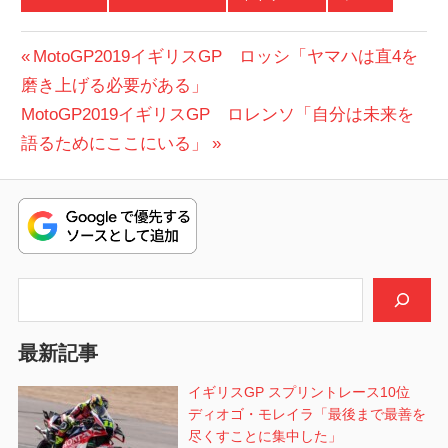
投
前
MotoGP2019イギリスGP ロッシ「ヤマハは直4を
の
磨き上げる必要がある」
稿
次
投
MotoGP2019イギリスGP ロレンソ「自分は未来を
ナ
の
稿:
語るためにここにいる」
ビ
投
稿:
ゲ
ー
シ
検索
ョ
最新記事
ン
イギリスGP スプリントレース10位
ディオゴ・モレイラ「最後まで最善を
尽くすことに集中した」