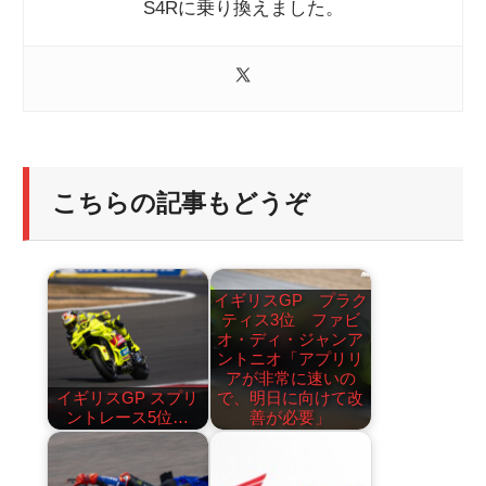
S4Rに乗り換えました。
こちらの記事もどうぞ
イギリスGP プラク
ティス3位 ファビ
オ・ディ・ジャンア
ントニオ「アプリリ
アが非常に速いの
イギリスGP スプリ
で、明日に向けて改
ントレース5位…
善が必要」