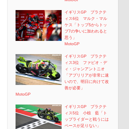
イギリスGP プラクテ
ィス6位 マルク・マル
ケス「トップ5からトッ
プ7の争いに加われると
思う」
MotoGP
イギリスGP プラクテ
ィス3位 ファビオ・デ
ィ・ジャンアントニオ
「アプリリアが非常に速
いので、明日に向けて改
善が必要」
MotoGP
イギリスGP プラクテ
ィス5位 小椋 藍「ト
ップライダーと戦うには
ペースが足りない」