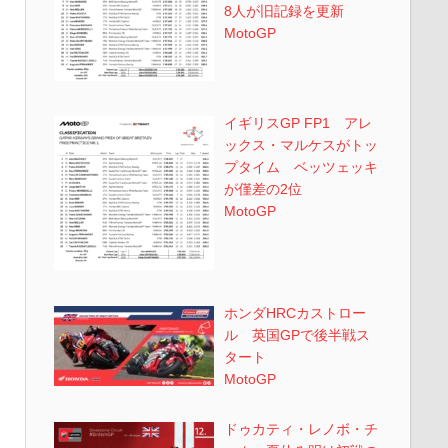
8人が旧記録を更新
MotoGP
イギリスGP FP1 アレ
ックス・マルケスがトッ
プタイム ベッツェッキ
が僅差の2位
MotoGP
ホンダHRCカストロー
ル 英国GPで後半戦ス
タート
MotoGP
ドゥカティ・レノボ・チ