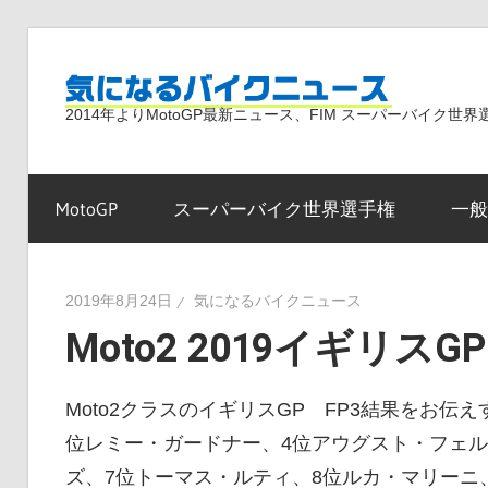
コ
ン
気
テ
2014年よりMotoGP最新ニュース、FIM スーパーバイク
ン
ツ
に
へ
MotoGP
スーパーバイク世界選手権
一般
ス
な
キ
ッ
2019年8月24日
気になるバイクニュース
プ
Moto2 2019イギリスG
る
Moto2クラスのイギリスGP FP3結果をお伝
バ
位レミー・ガードナー、4位アウグスト・フェル
ズ、7位トーマス・ルティ、8位ルカ・マリーニ