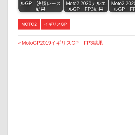
ルGP 決勝レース
Moto2 2020テルエ
Moto2 2
結果
ルGP FP3結果
ルGP F
MOTO2
イギリスGP
投
前
MotoGP2019イギリスGP FP3結果
の
稿
投
ナ
稿:
ビ
ゲ
ー
シ
ョ