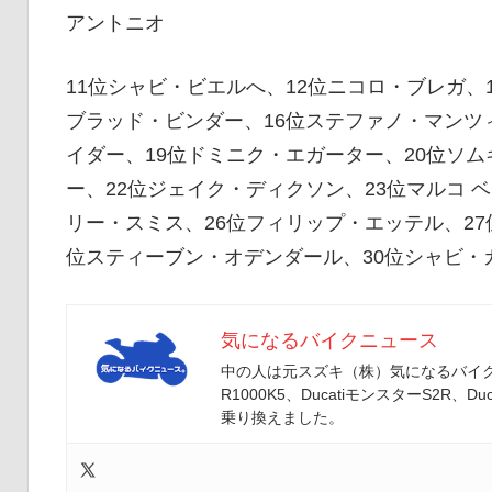
イ
アントニオ
11位シャビ・ビエルへ、12位ニコロ・ブレガ、1
ク
ブラッド・ビンダー、16位ステファノ・マンツ
イダー、19位ドミニク・エガーター、20位ソ
ニ
ー、22位ジェイク・ディクソン、23位マルコ 
リー・スミス、26位フィリップ・エッテル、27
位スティーブン・オデンダール、30位シャビ・
ュ
気になるバイクニュース
ー
中の人は元スズキ（株）気になるバイクニ
R1000K5、DucatiモンスターS2R、Duc
乗り換えました。
ス