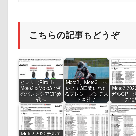
こちらの記事もどうぞ
ピレリ（Pirelli）
Moto2、Moto3 ヘ
Moto2＆Moto3で初
レスで3日間にわた
Moto2 2
のバレンシアGP参
るプレシーズンテス
ガルGP 
戦へ
トを終了
ス結
Moto2 2020テルエ