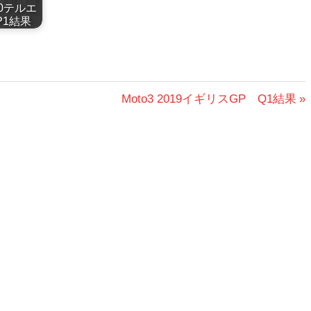
020テルエ
P1結果
次
Moto3 2019イギリスGP Q1結果
の
投
稿: