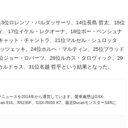
3位ロレンソ・バルダッサーリ、14位長島 哲太、15位
ィ、17位イケル・レクオーナ、18位ボー・ベンシュナ
ムキャット・チャントラ、21位マルセル・シュロッタ
ベッツェッキ、24位ホルヘ・マルティン、25位ブラッド
位ジョー・ロバーツ、28位ルカス・タロヴィック、29
カルドゥス、31位名越 哲平という結果となった。
ュースを2014年から運営しています。愛車遍歴はGSX-
ati 916、XR230F、GSX-R600 K7、最近DucatiモンスターS4Rに