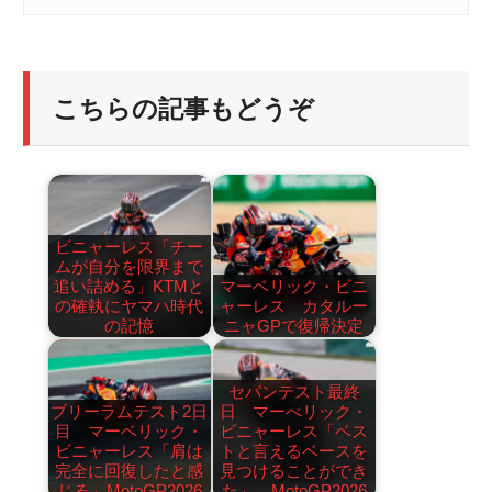
こちらの記事もどうぞ
ビニャーレス「チー
ムが自分を限界まで
追い詰める」KTMと
マーベリック・ビニ
の確執にヤマハ時代
ャーレス カタルー
の記憶
ニャGPで復帰決定
セパンテスト最終
ブリーラムテスト2日
日 マーべリック・
目 マーベリック・
ビニャーレス「ベス
ビニャーレス「肩は
トと言えるベースを
完全に回復したと感
見つけることができ
じる」MotoGP2026
た」 MotoGP2026