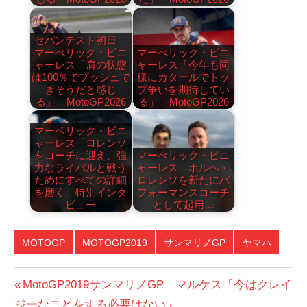
セパンテスト初日
マーべリック・ビニ
マーべリック・ビニ
ャーレス「肩の状態
ャーレス「今年も同
は100％でプッシュで
様にカタールでトッ
きそうだと感じ
プ争いを期待してい
る」 MotoGP2026
る」 MotoGP2026
マーベリック・ビニ
ャーレス「ロレンソ
をコーチに迎え、強
マーべリック・ビニ
力なライバルと戦う
ャーレス ホルヘ・
ためにすべての詳細
ロレンソを新たにパ
を磨く」特別インタ
フォーマンスコーチ
ビュー
として起用…
MOTOGP
MOTOGP2019
サンマリノGP
ヤマハ
投
前
MotoGP2019サンマリノGP マルケス「今はクレイ
の
ジーなことをする必要はない」