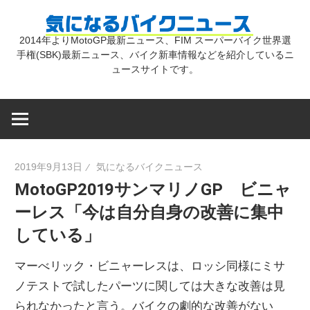
コ
気
ン
2014年よりMotoGP最新ニュース、FIM スーパーバイク世界選
テ
手権(SBK)最新ニュース、バイク新車情報などを紹介しているニ
に
ン
ュースサイトです。
ツ
な
へ
ス
キ
る
2019年9月13日
気になるバイクニュース
ッ
MotoGP2019サンマリノGP ビニャ
プ
バ
ーレス「今は自分自身の改善に集中
している」
イ
マーべリック・ビニャーレスは、ロッシ同様にミサ
ク
ノテストで試したパーツに関しては大きな改善は見
られなかったと言う。バイクの劇的な改善がない