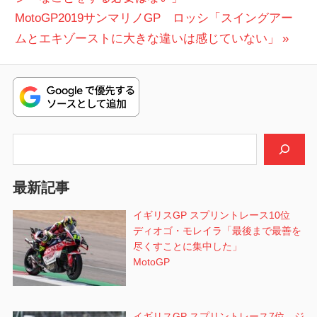
稿
次
投
MotoGP2019サンマリノGP ロッシ「スイングアー
ナ
の
稿:
ムとエキゾーストに大きな違いは感じていない」
ビ
投
稿:
ゲ
ー
シ
検索
ョ
最新記事
ン
イギリスGP スプリントレース10位
ディオゴ・モレイラ「最後まで最善を
尽くすことに集中した」
MotoGP
イギリスGP スプリントレース7位 ジ