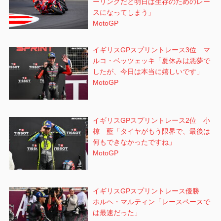
ーリングだと明日は生存のためのレー
スになってしまう」
MotoGP
イギリスGPスプリントレース3位 マ
ルコ・ベッツェッキ「夏休みは悪夢で
したが、今日は本当に嬉しいです」
MotoGP
イギリスGPスプリントレース2位 小
椋 藍「タイヤがもう限界で、最後は
何もできなかったですね」
MotoGP
イギリスGPスプリントレース優勝
ホルヘ・マルティン「レースペースで
は最速だった」