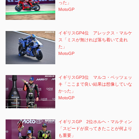
った」
MotoGP
イギリスGP4位 アレックス・マルケ
ス「ミスが無ければ落ち着いて走れ
た」
MotoGP
イギリスGP3位 マルコ・ベッツェッ
キ「ここまで良い結果は想像していな
かった」
MotoGP
イギリスGP 2位ホルヘ・マルティン
「スピードが戻ってきたことが何より
も重要」