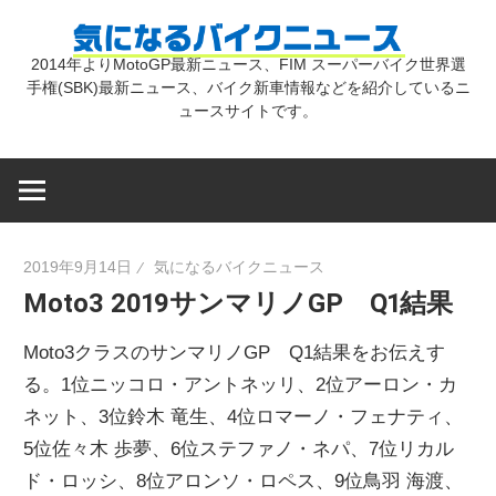
コ
気
ン
2014年よりMotoGP最新ニュース、FIM スーパーバイク世界選
テ
手権(SBK)最新ニュース、バイク新車情報などを紹介しているニ
に
ン
ュースサイトです。
ツ
な
へ
ス
キ
る
2019年9月14日
気になるバイクニュース
ッ
Moto3 2019サンマリノGP Q1結果
プ
バ
Moto3クラスのサンマリノGP Q1結果をお伝えす
イ
る。1位ニッコロ・アントネッリ、2位アーロン・カ
ネット、3位鈴木 竜生、4位ロマーノ・フェナティ、
5位佐々木 歩夢、6位ステファノ・ネパ、7位リカル
ク
ド・ロッシ、8位アロンソ・ロペス、9位鳥羽 海渡、