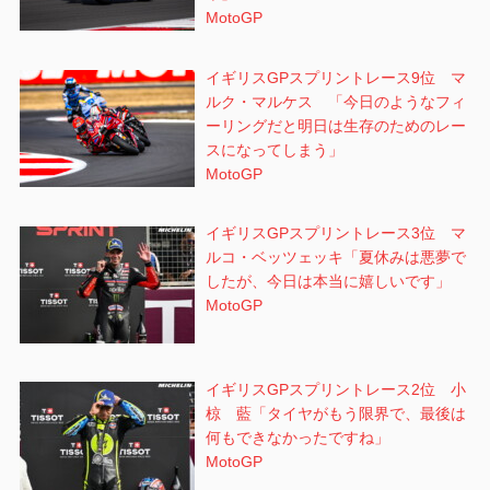
MotoGP
イギリスGPスプリントレース9位 マ
ルク・マルケス 「今日のようなフィ
ーリングだと明日は生存のためのレー
スになってしまう」
MotoGP
イギリスGPスプリントレース3位 マ
ルコ・ベッツェッキ「夏休みは悪夢で
したが、今日は本当に嬉しいです」
MotoGP
イギリスGPスプリントレース2位 小
椋 藍「タイヤがもう限界で、最後は
何もできなかったですね」
MotoGP