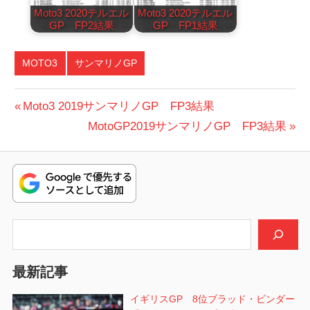
Moto3 2020テルエル
Moto3 2020テルエル
GP FP2結果
GP FP1結果
MOTO3
サンマリノGP
投
前
Moto3 2019サンマリノGP FP3結果
の
次
MotoGP2019サンマリノGP FP3結果
稿
投
の
ナ
稿:
投
ビ
稿:
ゲ
検索
ー
シ
最新記事
ョ
イギリスGP 8位ブラッド・ビンダー