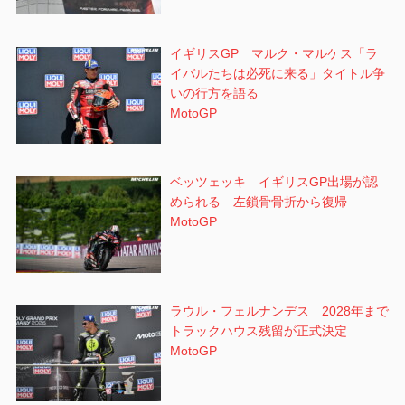
イギリスGP マルク・マルケス「ラ
イバルたちは必死に来る」タイトル争
いの行方を語る
MotoGP
ベッツェッキ イギリスGP出場が認
められる 左鎖骨骨折から復帰
MotoGP
ラウル・フェルナンデス 2028年まで
トラックハウス残留が正式決定
MotoGP