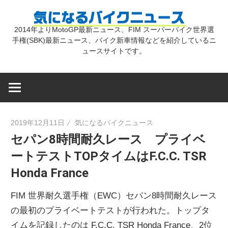
コ
気
ン
2014年よりMotoGP最新ニュース、FIM スーパーバイク世界選
テ
手権(SBK)最新ニュース、バイク新車情報などを紹介しているニ
に
ン
ュースサイトです。
ツ
な
へ
ス
キ
る
2019年12月11日
気になるバイクニュース
ッ
セパン8時間耐久レース プライベ
プ
バ
ートテストTOPタイムはF.C.C. TSR
Honda France
イ
FIM 世界耐久選手権（EWC）セパン8時間耐久レース
ク
の最初のプライベートテストが行われた。トップタ
イムを記録したのは F.C.C. TSR Honda France、2位