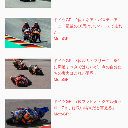
ドイツGP 9位エネア・バスティアニ
ーニ「最後の10周はいいペースで走れ
た」
MotoGP
ドイツGP 8位ルカ・マリーニ「8位
に満足すべきではないが、今の自分た
ちの実力はこれが限界」
MotoGP
ドイツGP 7位ファビオ・クアルタラ
ロ「7番手は良い結果だと言える」
MotoGP