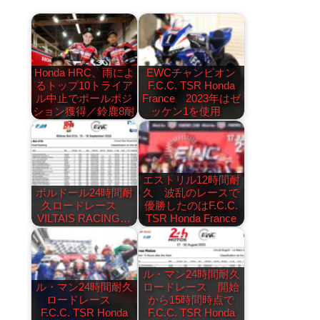
Honda HRC、雨によ
EWCチャンピオン
るトップ10トライア
F.C.C. TSR Honda
ル中止でポールポジ
France 2023年はゼ
ション獲得／鈴鹿8耐
ッケン1を使用
エストリル12時間耐
ボルドール24時間耐
久 波乱のレースで
久ロードレース
優勝したのはF.C.C.
VILTAIS RACING…
TSR Honda France
ル・マン24時間耐久
ル・マン24時間耐久
ロードレース 開始
ロードレース
から15時間時点で
F.C.C. TSR Honda
F.C.C. TSR Honda