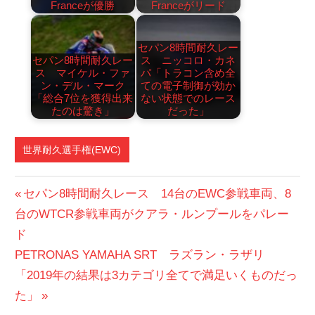
Franceが優勝
Franceがリード
セパン8時間耐久レー
セパン8時間耐久レー
ス ニッコロ・カネ
ス マイケル・ファ
パ「トラコン含め全
ン・デル・マーク
ての電子制御が効か
「総合7位を獲得出来
ない状態でのレース
たのは驚き」
だった」
世界耐久選手権(EWC)
投
前
セパン8時間耐久レース 14台のEWC参戦車両、8
の
台のWTCR参戦車両がクアラ・ルンプールをパレー
稿
投
ド
ナ
次
稿:
PETRONAS YAMAHA SRT ラズラン・ラザリ
ビ
の
「2019年の結果は3カテゴリ全てで満足いくものだっ
投
た」
ゲ