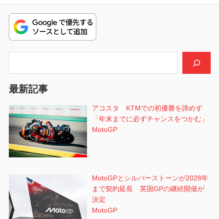
稿:
ー
シ
ョ
検索
ン
最新記事
アコスタ KTMでの初優勝を諦めず
「年末までに必ずチャンスをつかむ」
MotoGP
MotoGPとシルバーストーンが2028年
まで契約延長 英国GPの継続開催が
決定
MotoGP