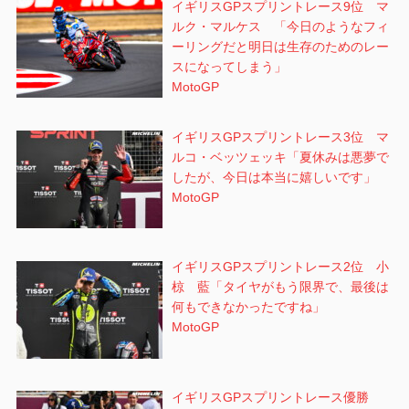
イギリスGPスプリントレース9位 マ
ルク・マルケス 「今日のようなフィ
ーリングだと明日は生存のためのレー
スになってしまう」
MotoGP
イギリスGPスプリントレース3位 マ
ルコ・ベッツェッキ「夏休みは悪夢で
したが、今日は本当に嬉しいです」
MotoGP
イギリスGPスプリントレース2位 小
椋 藍「タイヤがもう限界で、最後は
何もできなかったですね」
MotoGP
イギリスGPスプリントレース優勝