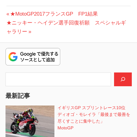
投
前
★MotoGP2017フランスGP FP1結果
次
の
★ニッキー・ヘイデン選手回復祈願 スペシャルギ
稿
の
投
ャラリー
ナ
投
稿:
ビ
稿:
ゲ
ー
検索
シ
最新記事
ョ
イギリスGP スプリントレース10位
ン
ディオゴ・モレイラ「最後まで最善を
尽くすことに集中した」
MotoGP