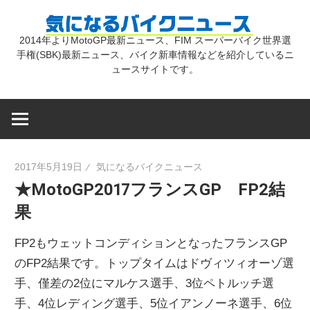
コ
気
ン
2014年よりMotoGP最新ニュース、FIM スーパーバイク世界選
テ
手権(SBK)最新ニュース、バイク新車情報などを紹介しているニ
に
ン
ュースサイトです。
ツ
な
へ
ス
キ
る
2017年5月19日
気になるバイクニュース
ッ
★MotoGP2017フランスGP FP2結
プ
バ
果
イ
FP2もウェットコンディションとなったフランスGP
のFP2結果です。トップタイムはドヴィツィオーゾ選
ク
手、僅差の2位にマルケス選手、3位ペトルッチ選
手、4位レディング選手、5位イアンノーネ選手、6位