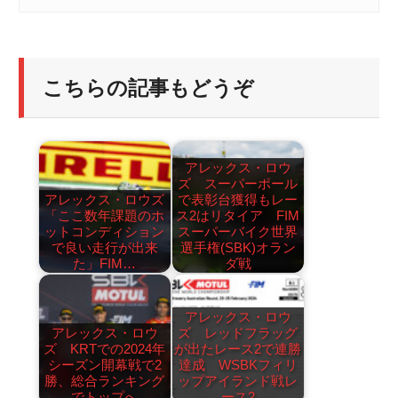
こちらの記事もどうぞ
アレックス・ロウ
ズ スーパーポール
アレックス・ロウズ
で表彰台獲得もレー
「ここ数年課題のホ
ス2はリタイア FIM
ットコンディション
スーパーバイク世界
で良い走行が出来
選手権(SBK)オラン
た」FIM…
ダ戦
アレックス・ロウ
アレックス・ロウ
ズ レッドフラッグ
ズ KRTでの2024年
が出たレース2で連勝
シーズン開幕戦で2
達成 WSBKフィリ
勝、総合ランキング
ップアイランド戦レ
でトップへ
ース2