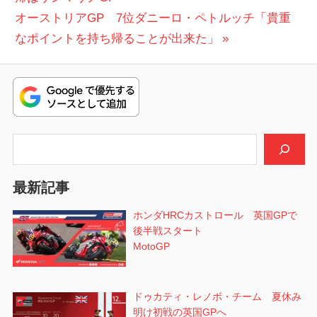
稿
次
投
オーストリアGP 7位ダニーロ・ペトルッチ「貴重
ナ
の
稿:
なポイントを持ち帰ることが出来た」
ビ
投
稿:
ゲ
ー
シ
検索
ョ
最新記事
ン
ホンダHRCカストロール 英国GPで
後半戦スタート
MotoGP
ドゥカティ・レノボ・チーム 夏休み
明け初戦の英国GPへ