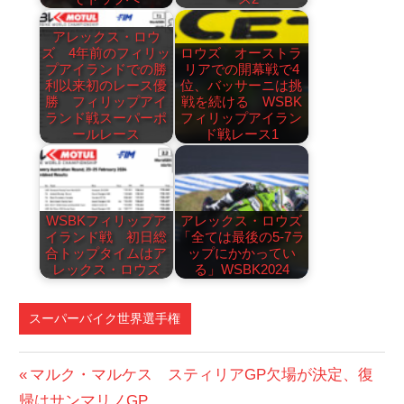
アレックス・ロウ
ズ 4年前のフィリッ
ロウズ オーストラ
プアイランドでの勝
リアでの開幕戦で4
利以来初のレース優
位、バッサーニは挑
勝 フィリップアイ
戦を続ける WSBK
ランド戦スーパーポ
フィリップアイラン
ールレース
ド戦レース1
WSBKフィリップア
アレックス・ロウズ
イランド戦 初日総
「全ては最後の5-7ラ
合トップタイムはア
ップにかかってい
レックス・ロウズ
る」WSBK2024
スーパーバイク世界選手権
投
前
マルク・マルケス スティリアGP欠場が決定、復
の
帰はサンマリノGP