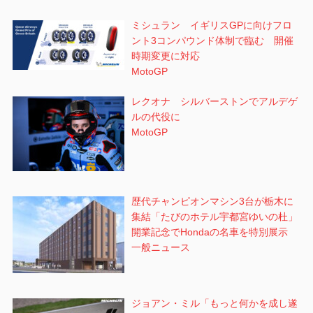
ミシュラン イギリスGPに向けフロ
ント3コンパウンド体制で臨む 開催
時期変更に対応
MotoGP
レクオナ シルバーストンでアルデゲ
ルの代役に
MotoGP
歴代チャンピオンマシン3台が栃木に
集結「たびのホテル宇都宮ゆいの杜」
開業記念でHondaの名車を特別展示
一般ニュース
ジョアン・ミル「もっと何かを成し遂