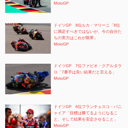
MotoGP
ドイツGP 8位ルカ・マリーニ「8位
に満足すべきではないが、今の自分た
ちの実力はこれが限界」
MotoGP
ドイツGP 7位ファビオ・クアルタラ
ロ「7番手は良い結果だと言える」
MotoGP
ドイツGP 6位フランチェスコ・バニ
ャイア「目標は勝てるようになるこ
と、そして結果を安定させること」
MotoGP