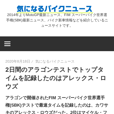
コ
気
ン
2014年よりMotoGP最新ニュース、FIM スーパーバイク世界選
テ
手権(SBK)最新ニュース、バイク新車情報などを紹介しているニ
に
ン
ュースサイトです。
ツ
な
へ
ス
キ
る
2020年8月18日
気になるバイクニュース
ッ
2日間のアラゴンテストでトップタ
プ
バ
イムを記録したのはアレックス・ロ
ウズ
イ
アラゴンで開催されたFIM スーパーバイク世界選手
ク
権(SBK)テストで最速タイムを記録したのは、カワサ
キのアレックス・ロウズだった。2位はマイケル・フ