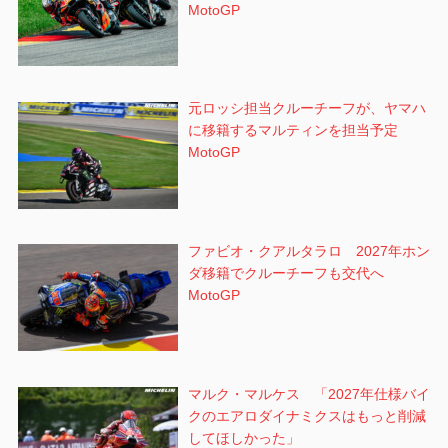
MotoGP
元ロッシ担当クルーチーフが、ヤマハ
に移籍するマルティンを担当予定
MotoGP
ファビオ・クアルタラロ 2027年ホン
ダ移籍でクルーチーフも交代へ
MotoGP
マルク・マルケス 「2027年仕様バイ
クのエアロダイナミクスはもっと削減
してほしかった」