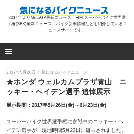
コ
気
ン
2014年よりMotoGP最新ニュース、FIM スーパーバイク世界選
テ
手権(SBK)最新ニュース、バイク新車情報などを紹介しているニ
に
ン
ュースサイトです。
ツ
な
へ
ス
キ
る
2017年5月26日
気になるバイクニュース
ッ
★ホンダ ウェルカムプラザ青山 ニ
プ
バ
ッキー・ヘイデン選手 追悼展示
イ
展示期間：2017年5月26日(金)～6月23日(金)
スーパーバイク世界選手権に参戦中のニッキー・ヘ
ク
イデン選手が、現地時間5月22日に逝去されました。