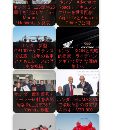
ホンダ「Adventure
ホンダ SH125i誕生25
Roads」ドキュメン
周年を記念して「SH
タリーを世界配信
Marmo」と
Apple TVとAmazon
「Hanami」を発表…
Primeで公開
ホンダ 新型
CB1000Fをフランス
ホンダ IXONと戦略
で披露 往年の名車
的提携 ライディン
とともにレースの歴
グギアで新たな価値
史を祝福
創出へ
ホンダ 欧州優秀デ
ィーラー60社を表彰
ホンダ EICMA 2025
顧客満足度重視の
で環境革新の最前線
「Yūshū」制度
を示す：V3R 900…