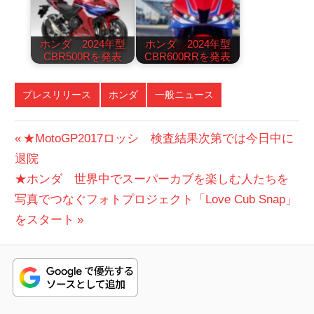
ホンダ 2024年型
ホンダ 2024年型
CBR500Rを発表
CBR600RRを発表
プレスリリース
ホンダ
一般ニュース
投
前
★MotoGP2017ロッシ 検査結果次第では今日中に
の
退院
稿
次
投
★ホンダ 世界中でスーパーカブを楽しむ人たちを
ナ
の
稿:
写真でつなぐフォトプロジェクト「Love Cub Snap」
ビ
投
をスタート
稿:
ゲ
ー
シ