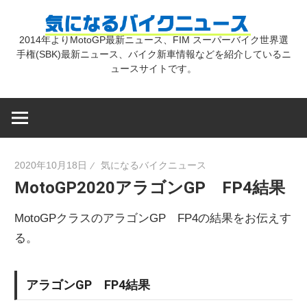
コ
気
ン
2014年よりMotoGP最新ニュース、FIM スーパーバイク世界選
テ
手権(SBK)最新ニュース、バイク新車情報などを紹介しているニ
に
ン
ュースサイトです。
ツ
な
へ
ス
キ
る
2020年10月18日
気になるバイクニュース
ッ
MotoGP2020アラゴンGP FP4結果
プ
バ
MotoGPクラスのアラゴンGP FP4の結果をお伝えす
イ
る。
ク
アラゴンGP FP4結果