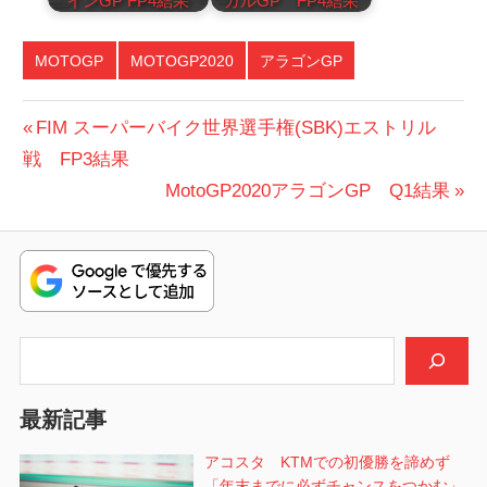
インGP FP4結果
ガルGP FP4結果
MOTOGP
MOTOGP2020
アラゴンGP
投
前
FIM スーパーバイク世界選手権(SBK)エストリル
の
戦 FP3結果
稿
投
次
MotoGP2020アラゴンGP Q1結果
ナ
稿:
の
ビ
投
稿:
ゲ
ー
検索
シ
最新記事
ョ
アコスタ KTMでの初優勝を諦めず
ン
「年末までに必ずチャンスをつかむ」