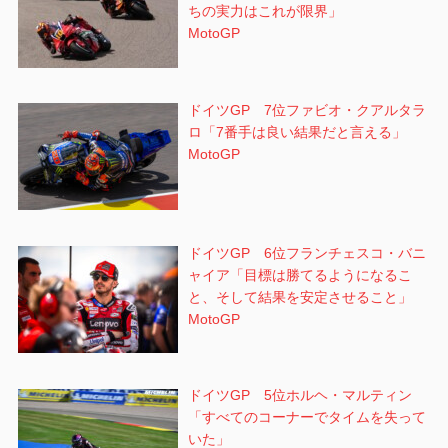
ちの実力はこれが限界」
MotoGP
ドイツGP 7位ファビオ・クアルタラ
ロ「7番手は良い結果だと言える」
MotoGP
ドイツGP 6位フランチェスコ・バニ
ャイア「目標は勝てるようになるこ
と、そして結果を安定させること」
MotoGP
ドイツGP 5位ホルヘ・マルティン
「すべてのコーナーでタイムを失って
いた」