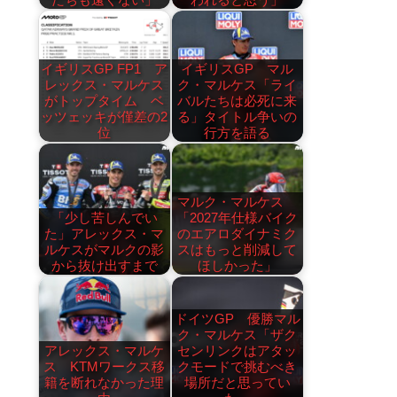
イギリスGP FP1 ア
イギリスGP マル
レックス・マルケス
ク・マルケス「ライ
がトップタイム ベ
バルたちは必死に来
ッツェッキが僅差の2
る」タイトル争いの
位
行方を語る
マルク・マルケス
「少し苦しんでい
「2027年仕様バイク
た」アレックス・マ
のエアロダイナミク
ルケスがマルクの影
スはもっと削減して
から抜け出すまで
ほしかった」
ドイツGP 優勝マル
ク・マルケス「ザク
アレックス・マルケ
センリンクはアタッ
ス KTMワークス移
クモードで挑むべき
籍を断れなかった理
場所だと思ってい