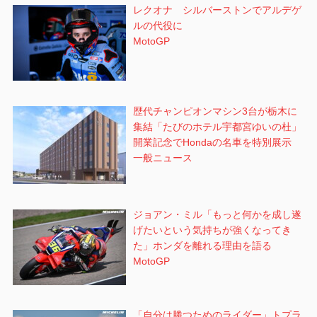
レクオナ シルバーストンでアルデゲ
ルの代役に
MotoGP
歴代チャンピオンマシン3台が栃木に
集結「たびのホテル宇都宮ゆいの杜」
開業記念でHondaの名車を特別展示
一般ニュース
ジョアン・ミル「もっと何かを成し遂
げたいという気持ちが強くなってき
た」ホンダを離れる理由を語る
MotoGP
「自分は勝つためのライダー」トプラ