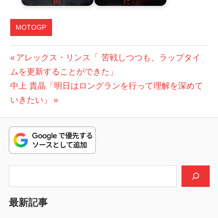
由
た」
MOTOGP
投
前
アレックス・リンス「 苦戦しつつも、ラップタイ
の
ムを更新することができた」
稿
次
投
中上 貴晶「明日はロングランを行って理解を深めて
ナ
の
稿:
いきたい」
ビ
投
稿:
ゲ
ー
シ
検索
ョ
最新記事
ン