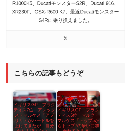
R1000K5、DucatiモンスターS2R、Ducati 916、
XR230F、GSX-R600 K7、最近Ducatiモンスター
S4Rに乗り換えました。
こちらの記事もどうぞ
イギリスGP プラク
ティス7位 アレック
イギリスGP プラク
ス・マルケス「アプ
ティス6位 マルク・
リリアがハードルを
マルケス「トップ5か
上げてきたが、自分
らトップ7の争いに加
たちも遠くない」
われると思う」