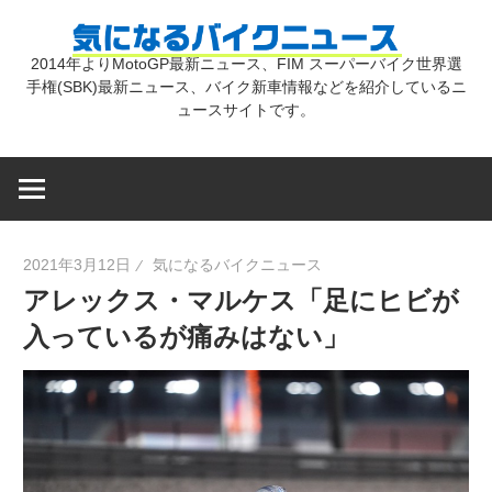
コ
気
ン
2014年よりMotoGP最新ニュース、FIM スーパーバイク世界選
テ
手権(SBK)最新ニュース、バイク新車情報などを紹介しているニ
に
ン
ュースサイトです。
ツ
な
へ
ス
キ
る
2021年3月12日
気になるバイクニュース
ッ
アレックス・マルケス「足にヒビが
プ
バ
入っているが痛みはない」
イ
ク