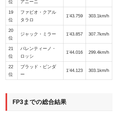
位
アニーニ
19
ファビオ・クアル
1’43.759
303.1km/h
位
タラロ
20
ジャック・ミラー
1’43.857
307.7km/h
位
21
バレンティーノ・
1’44.016
299.4km/h
位
ロッシ
22
ブラッド・ビンダ
1’44.123
303.1km/h
位
ー
FP3までの総合結果