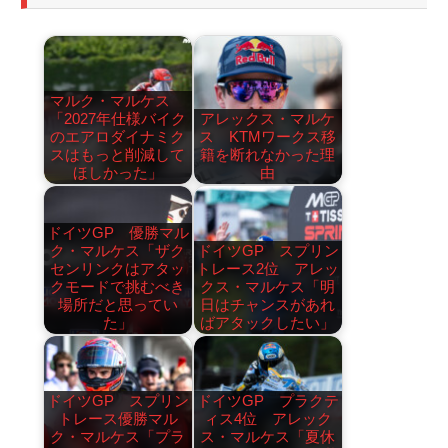
マルク・マルケス
「2027年仕様バイク
アレックス・マルケ
のエアロダイナミク
ス KTMワークス移
スはもっと削減して
籍を断れなかった理
ほしかった」
由
ドイツGP 優勝マル
ク・マルケス「ザク
ドイツGP スプリン
センリンクはアタッ
トレース2位 アレッ
クモードで挑むべき
クス・マルケス「明
場所だと思ってい
日はチャンスがあれ
た」
ばアタックしたい」
ドイツGP スプリン
ドイツGP プラクテ
トレース優勝マル
ィス4位 アレック
ク・マルケス「プラ
ス・マルケス「夏休