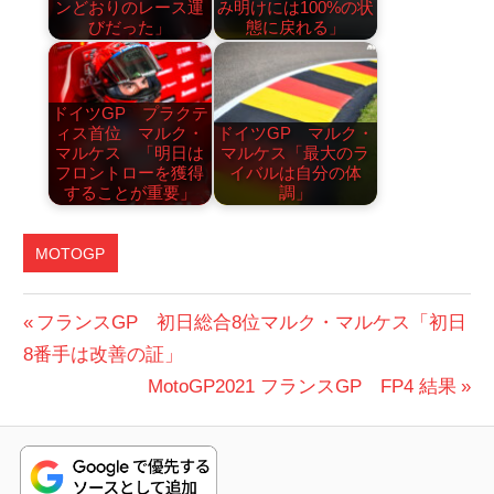
ンどおりのレース運
み明けには100%の状
びだった」
態に戻れる」
ドイツGP プラクテ
ィス首位 マルク・
ドイツGP マルク・
マルケス 「明日は
マルケス「最大のラ
フロントローを獲得
イバルは自分の体
することが重要」
調」
MOTOGP
フ
投
前
フランスGP 初日総合8位マルク・マルケス「初日
ラ
の
8番手は改善の証」
稿
ン
投
次
MotoGP2021 フランスGP FP4 結果
ス
ナ
稿:
の
GP
ビ
投
稿: