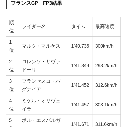
フランスGP FP3結果
順
ライダー名
タイム
最高速度
位
1
マルク・マルケス
1’40.736
300km/h
位
2
ロレンソ・サヴァ
1’41.349
293.2km/h
位
ドーリ
3
フランセスコ・バ
1’41.452
312.6km/h
位
グナイア
4
ミゲル・オリヴェ
1’41.457
303.1km/h
位
イラ
5
ポル・エスパルガ
1’41.671
311.6km/h