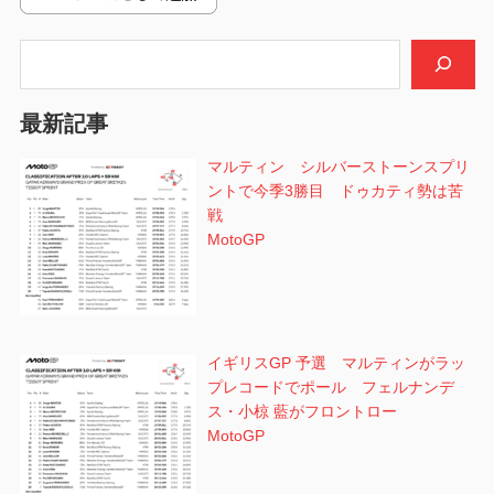
ゲ
ー
検索
シ
最新記事
ョ
マルティン シルバーストーンスプリ
ン
ントで今季3勝目 ドゥカティ勢は苦
戦
MotoGP
イギリスGP 予選 マルティンがラッ
プレコードでポール フェルナンデ
ス・小椋 藍がフロントロー
MotoGP