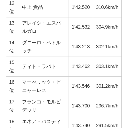
12
中上 貴晶
1’42.520
310.6km/h
位
13
アレイシ・エスパ
1’42.532
304.9km/h
位
ルガロ
14
ダニーロ・ペトル
1’43.213
302.1km/h
位
ッチ
15
ティト・ラバト
1’43.462
303.1km/h
位
16
マーべリック・ビ
1’43.546
301.2km/h
位
ニャーレス
17
フランコ・モルビ
1’43.700
296.7km/h
位
デッリ
18
エネア・バスティ
1’43.740
291.5km/h