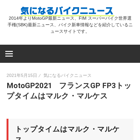
コ
気
ン
2014年よりMotoGP最新ニュース、FIM スーパーバイク世界選
テ
手権(SBK)最新ニュース、バイク新車情報などを紹介しているニ
に
ン
ュースサイトです。
ツ
な
へ
ス
キ
る
2021年5月15日
気になるバイクニュース
ッ
MotoGP2021 フランスGP FP3トッ
プ
バ
プタイムはマルク・マルケス
イ
トップタイムはマルク・マルケ
ク
ス