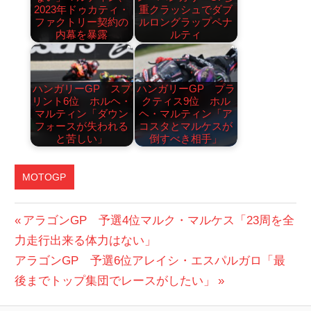
2023年ドゥカティ・
重クラッシュでダブ
ファクトリー契約の
ルロングラップペナ
内幕を暴露
ルティ
ハンガリーGP スプ
ハンガリーGP プラ
リント6位 ホルヘ・
クティス9位 ホル
マルティン「ダウン
ヘ・マルティン「ア
フォースが失われる
コスタとマルケスが
と苦しい」
倒すべき相手」
MOTOGP
投
前
アラゴンGP 予選4位マルク・マルケス「23周を全
の
力走行出来る体力はない」
稿
次
投
アラゴンGP 予選6位アレイシ・エスパルガロ「最
ナ
の
稿:
後までトップ集団でレースがしたい」
ビ
投