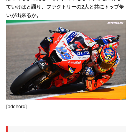
ていけばと語り、ファクトリーの2人と共にトップ争
ニ
いが出来るか。
ュ
ー
ス
[adchord]