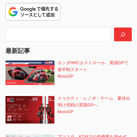
稿:
ゲ
ー
シ
検索
ョ
最新記事
ン
ホンダHRCカストロール 英国GPで
後半戦スタート
MotoGP
ドゥカティ・レノボ・チーム 夏休み
明け初戦の英国GPへ
MotoGP
アコスタ KTMでの初優勝を諦めず