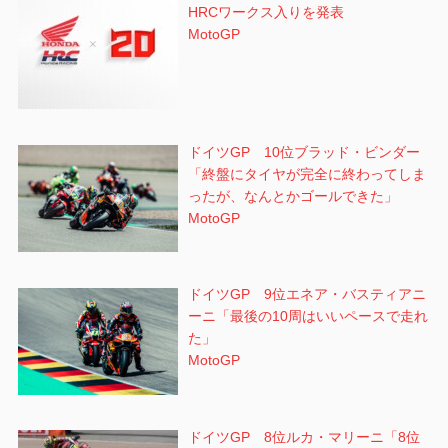
HRCワークス入りを発表
MotoGP
ドイツGP 10位ブラッド・ビンダー
「終盤にタイヤが完全に終わってしま
ったが、なんとかゴールできた」
MotoGP
ドイツGP 9位エネア・バスティアニ
ーニ「最後の10周はいいペースで走れ
た」
MotoGP
ドイツGP 8位ルカ・マリーニ「8位