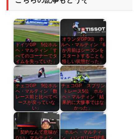
こちらの記事もどうぞ
オランダGP3位 ホ
ドイツGP 5位ホル
ルヘ・マルティン「6
ヘ・マルティン「す
か月前はシーズンを
べてのコーナーでタ
スタートすることも
イムを失っていた」
怪しい状態だった」
チェコGP 9位ホル
チェコGP スプリン
ヘ・マルティン「数
トレース5位 ホル
レース前と比べてペ
ヘ・マルティン「結
ースが戻っていな
果的に大惨事ではな
い」
かった」
「契約なんて意味が
ホルヘ・マルティ
ない」マルティン、
ン ハンガリーGP多