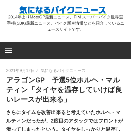
コ
気
ン
2014年よりMotoGP最新ニュース、FIM スーパーバイク世界選
テ
手権(SBK)最新ニュース、バイク新車情報などを紹介しているニ
に
ン
ュースサイトです。
ツ
な
へ
ス
キ
る
2021年9月12日
気になるバイクニュース
ッ
アラゴンGP 予選5位ホルヘ・マル
プ
バ
ティン「タイヤを温存していけば良
いレースが出来る」
イ
さらにタイムを改善出来ると考えていたホルヘ・マ
ク
ルティンだったが、2度目のアタックではフロントが
滑ってしまったという。タイヤをしっかりと温存し