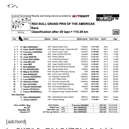
ィン。
ニ
ュ
ー
ス
[adchord]