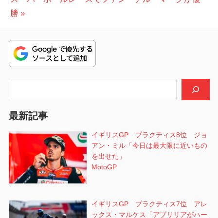
ビ
投
勝
稿:
ゲ
ー
シ
検索
ョ
ン
最新記事
イギリスGP プラクティス8位 ジョ
アン・ミル「今日は最大限に近いもの
を出せた」
MotoGP
イギリスGP プラクティス7位 アレ
ックス・マルケス「アプリリアがハー