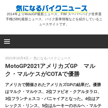
コ
気
ン
2014年よりMotoGP最新ニュース、FIM スーパーバイク世界選
テ
手権(SBK)最新ニュース、バイク新車情報などを紹介しているニ
に
ン
ュースサイトです。
ツ
な
へ
ス
キ
る
2021年10月4日
気になるバイクニュース
ッ
MotoGP2021アメリカズGP マル
プ
バ
ク・マルケスがCOTAで優勝
イ
アメリカで開催されたアメリカズGPの結果だ。優勝
はマルク・マルケス、2位ファビオ・クアルタラロ、
ク
3位フランチェスコ・バニャイアとなった。4位はア
レックス・リンス、5位はルーキーのホルヘ・マルテ