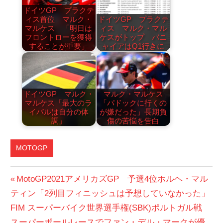
ドイツGP プラクテ
ィス首位 マルク・
ドイツGP プラクテ
マルケス 「明日は
ィス マルク・マル
フロントローを獲得
ケスがトップ バニ
することが重要」
ャイアはQ1行きに
ドイツGP マルク・
マルク・マルケス
マルケス「最大のラ
「パドックに行くの
イバルは自分の体
が嫌だった」長期負
調」
傷の苦悩を告白
MOTOGP
投
前
MotoGP2021アメリカズGP 予選4位ホルヘ・マル
の
ティン「2列目フィニッシュは予想していなかった」
稿
次
投
FIM スーパーバイク世界選手権(SBK)ポルトガル戦
ナ
の
稿:
スーパーポールレースでファン・デル・マークが優