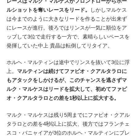
レースはマルク・マルケスがフロントローからホー
ルショットを奪いレースをリード。
しかしマルケス
は今までのように大きなリードを作ることが出来ず
にレースが進行。後ろではリンスが一気に順位をア
ップして3位で走行する一方で、素晴らしいペースを
発揮していた中上 貴晶は転倒してリタイア。
ホルヘ・マルティンは途中でリンスを抜いて3位に浮
上。
マルティンは続けてファビオ・クアルタラロに
もアタックをしかけるが、このチャンスを逃さずマ
ルク・マルケスはリードを拡大して、初めてファビ
オ・クアルタラロとの差を1秒以上に拡大する。
マルク・マルケスは残り5周までにファビオ・クアル
タラロとの差を4秒以上に拡大、後方ではフランチェ
スコ・バニャイアが3位のホルヘ・マルティンにプレ