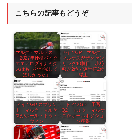
こちらの記事もどうぞ
マルク・マルケス
ドイツGP マルク・
「2027年仕様バイク
マルケスがザクセン
のエアロダイナミク
リンク10勝目 小椋
スはもっと削減して
藍が2位で選手権2位
ほしかった」
浮上
ドイツGP スプリン
ドイツGP 予選
ト マルク・マルケ
Q2 マルク・マルケ
スがポール・トゥ・
スがポールポジショ
ウィン
ン獲得