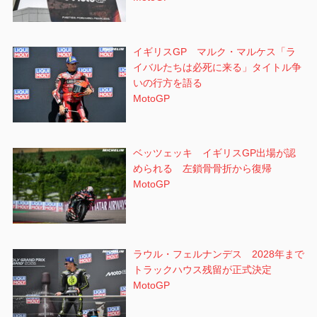
イギリスGP マルク・マルケス「ラ
イバルたちは必死に来る」タイトル争
いの行方を語る
MotoGP
ベッツェッキ イギリスGP出場が認
められる 左鎖骨骨折から復帰
MotoGP
ラウル・フェルナンデス 2028年まで
トラックハウス残留が正式決定
MotoGP