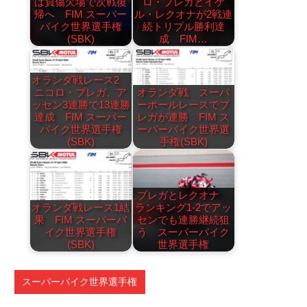
は負傷欠場で次戦復
ロ・ブレガとイケ
帰へ FIM スーパー
ル・レクオナが2戦連
バイク世界選手権
続トリプル勝利達
(SBK)
成 FIM…
オランダ戦レース2
ニコロ・ブレガ、ア
オランダ戦 スーパ
ッセン3連勝で13連勝
ーポールレースでブ
達成 FIM スーパー
レガが連勝 FIM ス
バイク世界選手権
ーパーバイク世界選
(SBK)
手権(SBK)
ブレガとレクオナ
オランダ戦レース1結
ランキング1-2でアッ
果 FIM スーパーバ
センでも連勝継続狙
イク世界選手権
う スーパーバイク
(SBK)
世界選手権
スーパーバイク世界選手権