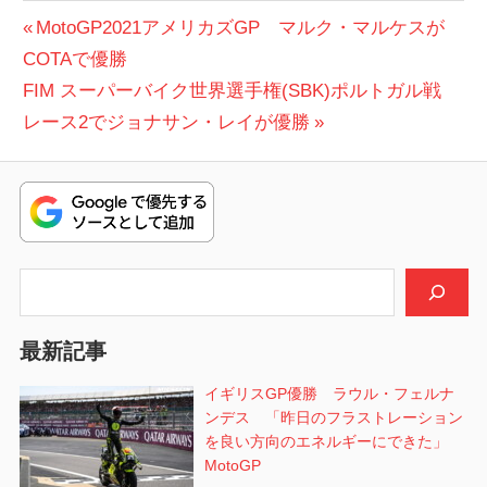
投
前
MotoGP2021アメリカズGP マルク・マルケスが
の
COTAで優勝
稿
次
投
FIM スーパーバイク世界選手権(SBK)ポルトガル戦
ナ
の
稿:
レース2でジョナサン・レイが優勝
ビ
投
稿:
ゲ
ー
シ
検索
ョ
最新記事
ン
イギリスGP優勝 ラウル・フェルナ
ンデス 「昨日のフラストレーション
を良い方向のエネルギーにできた」
MotoGP