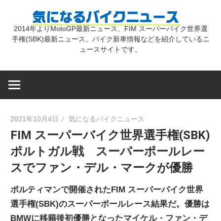
コ
気
ン
2014年よりMotoGP最新ニュース、FIM スーパーバイク世界選
テ
手権(SBK)最新ニュース、バイク新車情報などを紹介しているニ
に
ン
ュースサイトです。
ツ
な
へ
ス
キ
る
2021年10月4日
気になるバイクニュース
ッ
FIM スーパーバイク世界選手権(SBK)
プ
バ
ポルトガル戦 スーパーポールレー
スでファン・デル・マークが優勝
イ
ポルティマンで開催されたFIM スーパーバイク世界
ク
選手権(SBK)のスーパーポールレース結果だ。優勝は
BMWに移籍後初優勝となったマイケル・ファン・デ