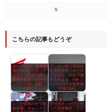
こちらの記事もどうぞ
ホンダHRC 負傷離
アッセン戦で苦戦続
脱中のジェイク・デ
くカワサキ ガーロ
ィクソン代役に國井
フは14位・18位で週
勇輝を起用 バラト
末を終える FIM ス
ンパーク戦に参戦
ーパーバイク世界選
FIM…
手権(SBK)
レイが苦戦の中で開
ドゥカティがアッセ
発前進、チャントラ
ンで完全制圧 ニコ