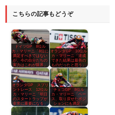
こちらの記事もどうぞ
ドイツGP 8位ル
カ・マリーニ「8位に
オランダGP 10位ル
満足すべきではない
カ・マリーニ「達成
が、今の自分たちの
できた結果は最善の
実力はこれが限界」
ものだったと思う」
オランダGP スプリ
ントレース 12位ル
チェコGP 8位ル
カ・マリーニ「明日
カ・マリーニ「ペー
のスタートラップが
ス、取り戻せたポジ
非常に重要になる」
ションにも満足」