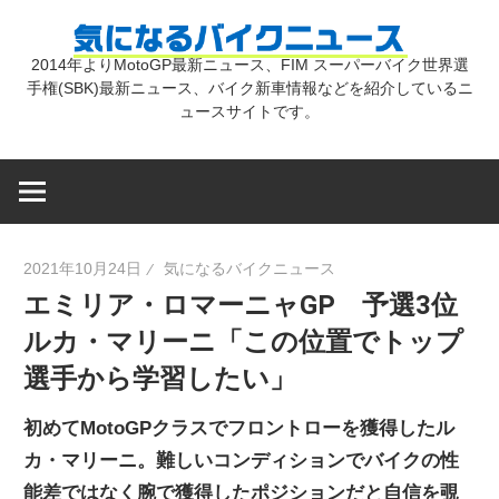
コ
気
ン
2014年よりMotoGP最新ニュース、FIM スーパーバイク世界選
テ
手権(SBK)最新ニュース、バイク新車情報などを紹介しているニ
に
ン
ュースサイトです。
ツ
な
へ
ス
キ
る
2021年10月24日
気になるバイクニュース
ッ
エミリア・ロマーニャGP 予選3位
プ
バ
ルカ・マリーニ「この位置でトップ
選手から学習したい」
イ
初めてMotoGPクラスでフロントローを獲得したル
ク
カ・マリーニ。難しいコンディションでバイクの性
能差ではなく腕で獲得したポジションだと自信を覗