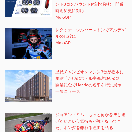
ント3コンパウンド体制で臨む 開催
時期変更に対応
MotoGP
レクオナ シルバーストンでアルデゲ
ルの代役に
MotoGP
歴代チャンピオンマシン3台が栃木に
集結「たびのホテル宇都宮ゆいの杜」
開業記念でHondaの名車を特別展示
一般ニュース
ジョアン・ミル「もっと何かを成し遂
げたいという気持ちが強くなってき
た」ホンダを離れる理由を語る