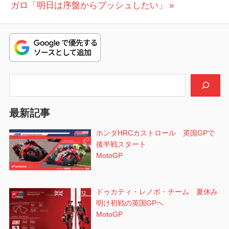
ナ
の
稿:
ガロ「明日は序盤からプッシュしたい」
ビ
投
稿:
ゲ
ー
シ
検索
ョ
最新記事
ン
ホンダHRCカストロール 英国GPで
後半戦スタート
MotoGP
ドゥカティ・レノボ・チーム 夏休み
明け初戦の英国GPへ
MotoGP