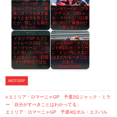
ハンガリーGP 5位
ルカ・マリーニ「最
ハンガリーGP プラ
後にオグラを抜き返
クティス 13位ル
そうと全力を尽くし
カ・マリーニ「Q1突
たが、惜しくも届か
破に向けて最後のひ
なかった」
と踏ん張り」
イタリアGP スプリ
ントレース13位 ル
アメリカGP スプリ
カ・マリーニ「こう
ント6位ルカ・マリー
した追い上げのレー
ニ「トップ5に入るに
スは楽しいが、目指
はまだやるべきこと
すべき順位ではな
がある」
い」
MotoGP2026
MOTOGP
投
前
エミリア・ロマーニャGP 予選2位ジャック・ミラ
の
ー「自分がすべきことはわかってる」
稿
次
投
エミリア・ロマーニャGP 予選4位ポル・エスパル