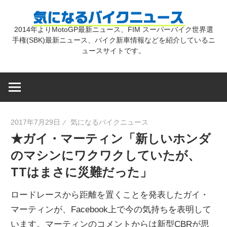
コ
気
ン
2014年よりMotoGP最新ニュース、FIM スーパーバイク世界選
テ
手権(SBK)最新ニュース、バイク新車情報などを紹介しているニ
に
ン
ュースサイトです。
ツ
な
へ
ス
キ
る
2017年7月29日
気になるバイクニュース
ッ
★ガイ・マーティン「新しいホンダ
プ
バ
のマシンにワクワクしていたが、
TTはまさに災難だった」
イ
ロードレースから距離を置くことを発表したガイ・
ク
マーティンが、Facebook上で今の気持ちを表明して
います。マーティンのコメントからは新型CBRが思