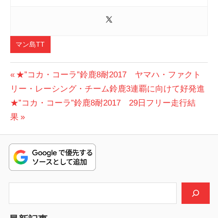
マン島TT
投
前
★”コカ・コーラ”鈴鹿8耐2017 ヤマハ・ファクト
の
リー・レーシング・チーム鈴鹿3連覇に向けて好発進
稿
次
投
★”コカ・コーラ”鈴鹿8耐2017 29日フリー走行結
ナ
の
稿:
果
ビ
投
稿:
ゲ
ー
シ
検索
ョ