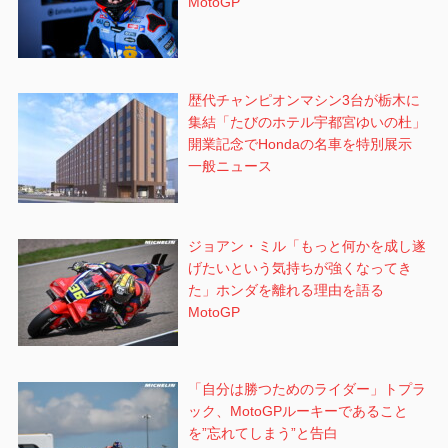
MotoGP
歴代チャンピオンマシン3台が栃木に
集結「たびのホテル宇都宮ゆいの杜」
開業記念でHondaの名車を特別展示
一般ニュース
ジョアン・ミル「もっと何かを成し遂
げたいという気持ちが強くなってき
た」ホンダを離れる理由を語る
MotoGP
「自分は勝つためのライダー」トプラ
ック、MotoGPルーキーであること
を”忘れてしまう”と告白