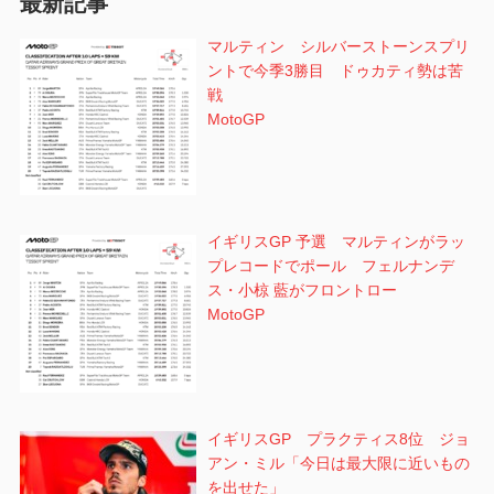
最新記事
ン
マルティン シルバーストーンスプリ
ントで今季3勝目 ドゥカティ勢は苦
戦
MotoGP
イギリスGP 予選 マルティンがラッ
プレコードでポール フェルナンデ
ス・小椋 藍がフロントロー
MotoGP
イギリスGP プラクティス8位 ジョ
アン・ミル「今日は最大限に近いもの
を出せた」