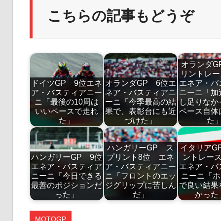
こちらの記事もどうぞ
オランダG
リントレ
ドイツGP 9位エネ
オランダGP 6位エ
エネア・バ
ア・バスティアニー
ネア・バスティアニ
ニーニ「加
ニ「最後の10周は
ーニ「今季最高の結
し足りなか
いいペースで走れ
果で、表彰台にも近
ペース自体
た」
づけた」
た
ハンガリーGP ス
イタリアG
ハンガリーGP 9位
プリント8位 エネ
ントレー
エネア・バスティア
ア・バスティアニー
エネア・バ
ニーニ「今日できる
ニ「フロントのエッ
ニーニ「ホ
最善のポジションだ
ジグリップに苦しん
で良い結果
った」
だ」
かっ
MOTOGP