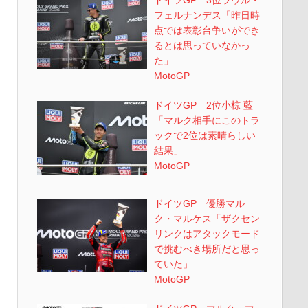
ドイツGP 3位ラウル・
フェルナンデス「昨日時
点では表彰台争いができ
るとは思っていなかっ
た」
MotoGP
ドイツGP 2位小椋 藍
「マルク相手にこのトラ
ックで2位は素晴らしい
結果」
MotoGP
ドイツGP 優勝マル
ク・マルケス「ザクセン
リンクはアタックモード
で挑むべき場所だと思っ
ていた」
MotoGP