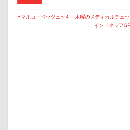
投
前
マルコ・ベッツェッキ 木曜のメディカルチェッ
の
次
インドネシアG
稿
投
の
ナ
稿:
投
ビ
稿:
ゲ
ー
シ
ョ
ン