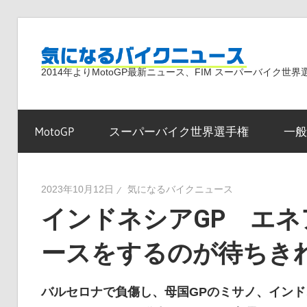
コ
ン
気
テ
2014年よりMotoGP最新ニュース、FIM スーパーバイク
ン
ツ
に
へ
MotoGP
スーパーバイク世界選手権
一般
ス
な
キ
ッ
2023年10月12日
気になるバイクニュース
プ
インドネシアGP エ
る
ースをするのが待ちき
バ
バルセロナで負傷し、母国GPのミサノ、イン