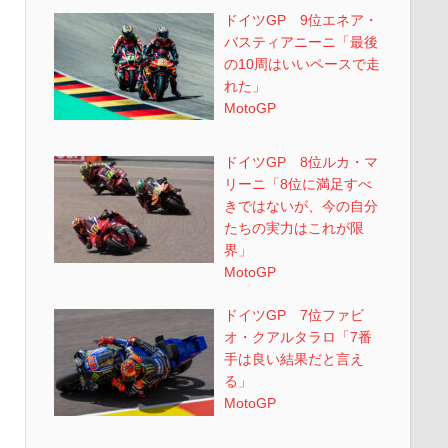
ドイツGP 9位エネア・
バスティアニーニ「最後
の10周はいいペースで走
れた」
MotoGP
ドイツGP 8位ルカ・マ
リーニ「8位に満足すべ
きではないが、今の自分
たちの実力はこれが限
界」
MotoGP
ドイツGP 7位ファビ
オ・クアルタラロ「7番
手は良い結果だと言え
る」
MotoGP