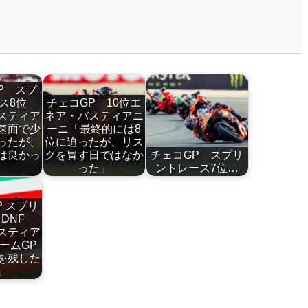
P スプ
ース8位
チェコGP 10位エ
スティア
ネア・バスティアニ
速面で少
ーニ「最終的には8
ったが、
位に迫ったが、リス
は良かっ
クを冒す日ではなか
チェコGP スプリ
」
った」
ントレース7位…
P スプリ
スDNF
スティア
ームGP
を残した
た」