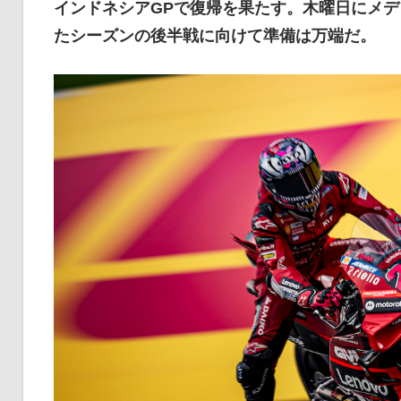
インドネシアGPで復帰を果たす。木曜日にメ
イ
たシーズンの後半戦に向けて準備は万端だ。
ク
ニ
ュ
ー
ス