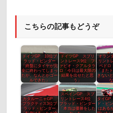
こちらの記事もどうぞ
ドイツGP 10位ブ
ドイツGP スプリ
オラン
ラッド・ビンダー
ントレース9位 フ
リント
「終盤にタイヤが完
ァビオ・クアルタラ
ペドロ
全に終わってしまっ
ロ「今日は最大限の
「また
たが、なんとかゴー
結果を出せたと思
きない
ルできた」
う」
スペインGP スプ
カタルーニャGP
リントレース4位
タイGP
プラクティス3位ブ
ブラッド・ビンダー
ド・ビ
ラッド・ビンダー
「本当は優勝をした
はある
「転倒はあったが全
かった」
狙いた