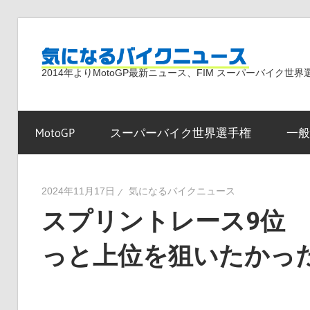
コ
ン
気
テ
2014年よりMotoGP最新ニュース、FIM スーパーバイク
ン
ツ
に
へ
MotoGP
スーパーバイク世界選手権
一般
ス
な
キ
ッ
2024年11月17日
気になるバイクニュース
プ
スプリントレース9位
る
っと上位を狙いたかっ
バ