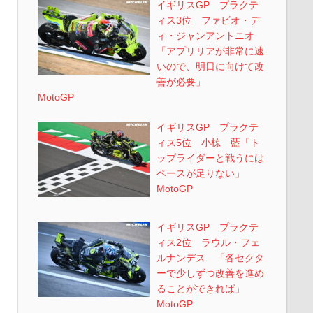
イギリスGP プラクテ
ィス3位 ファビオ・デ
ィ・ジャンアントニオ
「アプリリアが非常に速
いので、明日に向けて改
善が必要」
MotoGP
イギリスGP プラクテ
ィス5位 小椋 藍「ト
ップライダーと戦うには
ペースが足りない」
MotoGP
イギリスGP プラクテ
ィス2位 ラウル・フェ
ルナンデス 「各セクタ
ーで少しずつ改善を進め
ることができれば」
MotoGP