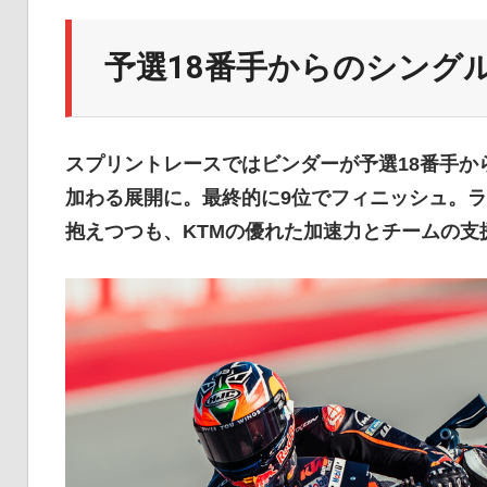
イ
予選18番手からのシング
ク
スプリントレースではビンダーが予選18番手か
ニ
加わる展開に。最終的に9位でフィニッシュ。
抱えつつも、KTMの優れた加速力とチームの支
ュ
ー
ス