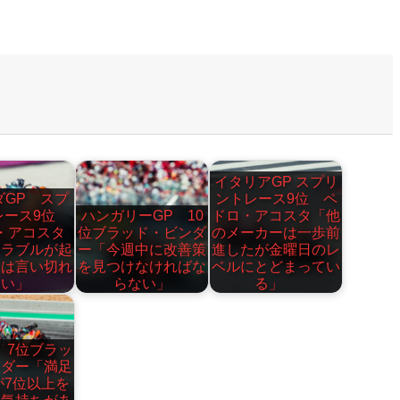
イタリアGP スプリ
ダGP スプ
ントレース9位 ペ
レース9位
ハンガリーGP 10
ドロ・アコスタ「他
・アコスタ
位ブラッド・ビンダ
のメーカーは一歩前
トラブルが起
ー「今週中に改善策
進したが金曜日のレ
とは言い切れ
を見つけなければな
ベルにとどまってい
ない」
らない」
る」
 7位ブラッ
ンダー「満足
が7位以上を
い気持ちがあ