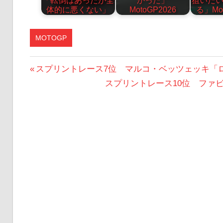
体的に悪くない」
MotoGP2026
る」Mot
MOTOGP
投
前
スプリントレース7位 マルコ・ベッツェッキ「
の
次
スプリントレース10位 ファ
稿
投
の
ナ
稿:
投
ビ
稿:
ゲ
ー
シ
ョ