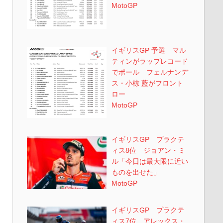
MotoGP
イギリスGP 予選 マル
ティンがラップレコード
でポール フェルナンデ
ス・小椋 藍がフロント
ロー
MotoGP
イギリスGP プラクテ
ィス8位 ジョアン・ミ
ル「今日は最大限に近い
ものを出せた」
MotoGP
イギリスGP プラクテ
ィス7位 アレックス・