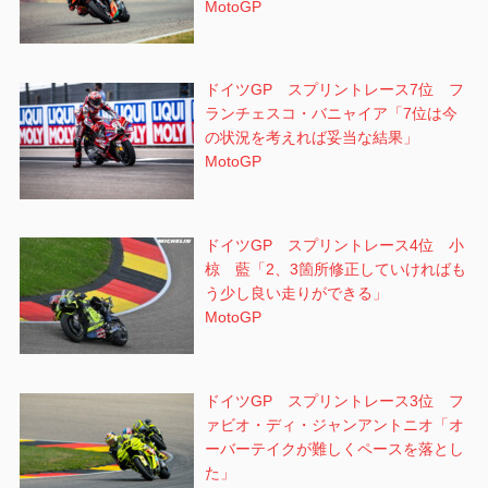
MotoGP
ドイツGP スプリントレース7位 フ
ランチェスコ・バニャイア「7位は今
の状況を考えれば妥当な結果」
MotoGP
ドイツGP スプリントレース4位 小
椋 藍「2、3箇所修正していければも
う少し良い走りができる」
MotoGP
ドイツGP スプリントレース3位 フ
ァビオ・ディ・ジャンアントニオ「オ
ーバーテイクが難しくペースを落とし
た」