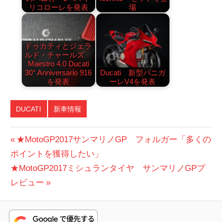
リコローレを発表
場
ドゥカティとジェラ
ルド・チャールズ
Maestro 4.0 Ducati
30° Anniversario 916
Ducati 新型パニガ
を発表
ーレV4を発表
DUCATI
新車情報
投
前
★MotoGP2017サンマリノGP フォルガー「多くの
の
ポイントを獲得したい」
稿
次
投
★MotoGP2017ミシュランタイヤ サンマリノGPプ
ナ
の
稿:
レビュー
ビ
投
稿:
ゲ