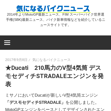
コ
気
ン
2014年よりMotoGP最新ニュース、FIM スーパーバイク世界選
テ
手権(SBK)最新ニュース、バイク新車情報などを紹介しているニ
に
ン
ュースサイトです。
ツ
な
へ
ス
キ
る
2017年9月8日
気になるバイクニュース
ッ
★Ducati 210馬力のV型4気筒 デス
プ
バ
モセディチSTRADALEエンジンを発
表
イ
ミサノにおいてDucatiが新しいV型4気筒エンジン
ク
「デスモセディチSTRADALE」
を公開しました。
MotoGPエンジンをベースとしてデザインされたエン