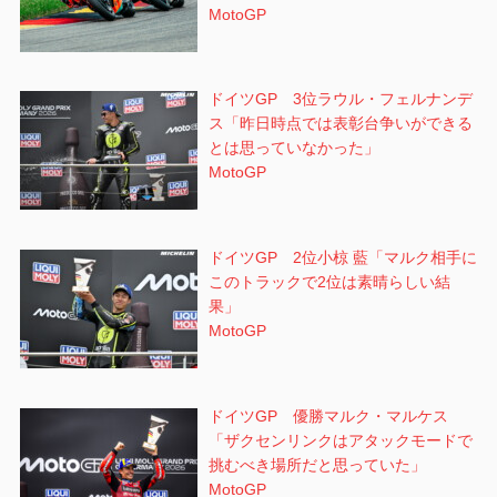
MotoGP
ドイツGP 3位ラウル・フェルナンデ
ス「昨日時点では表彰台争いができる
とは思っていなかった」
MotoGP
ドイツGP 2位小椋 藍「マルク相手に
このトラックで2位は素晴らしい結
果」
MotoGP
ドイツGP 優勝マルク・マルケス
「ザクセンリンクはアタックモードで
挑むべき場所だと思っていた」
MotoGP