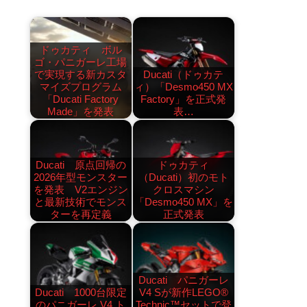
ドゥカティ ボル
ゴ・パニガーレ工場
で実現する新カスタ
Ducati（ドゥカテ
マイズプログラム
ィ）「Desmo450 MX
「Ducati Factory
Factory」を正式発
Made」を発表
表…
Ducati 原点回帰の
ドゥカティ
2026年型モンスター
（Ducati）初のモト
を発表 V2エンジン
クロスマシン
と最新技術でモンス
「Desmo450 MX」を
ターを再定義
正式発表
Ducati パニガーレ
Ducati 1000台限定
V4 Sが新作LEGO®
のパニガーレ V4 ト
Technic™セットで登