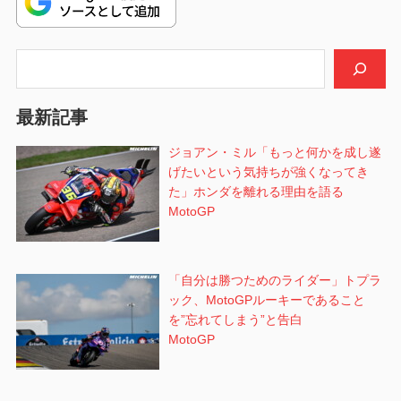
ー
シ
検索
ョ
最新記事
ン
ジョアン・ミル「もっと何かを成し遂
げたいという気持ちが強くなってき
た」ホンダを離れる理由を語る
MotoGP
「自分は勝つためのライダー」トプラ
ック、MotoGPルーキーであること
を”忘れてしまう”と告白
MotoGP