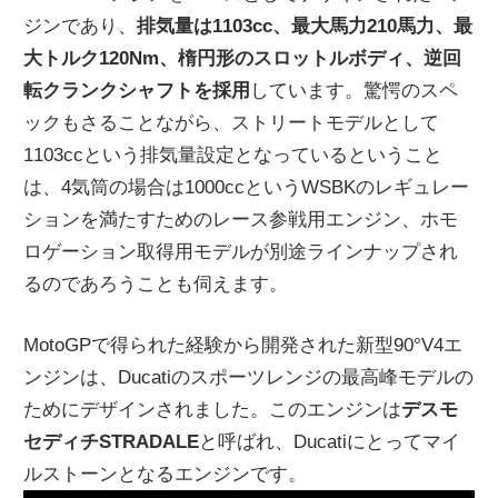
ジンであり、
排気量は1103cc、最大馬力210馬力、最
ニ
大トルク120Nm、楕円形のスロットルボディ、逆回
転クランクシャフトを採用
しています。驚愕のスペ
ュ
ックもさることながら、ストリートモデルとして
1103ccという排気量設定となっているということ
ー
は、4気筒の場合は1000ccというWSBKのレギュレー
ションを満たすためのレース参戦用エンジン、ホモ
ス
ロゲーション取得用モデルが別途ラインナップされ
るのであろうことも伺えます。
MotoGPで得られた経験から開発された新型90°V4エ
ンジンは、Ducatiのスポーツレンジの最高峰モデルの
ためにデザインされました。このエンジンは
デスモ
セディチSTRADALE
と呼ばれ、Ducatiにとってマイ
ルストーンとなるエンジンです。