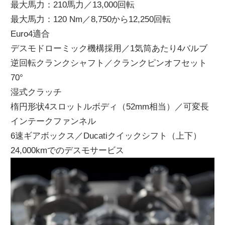
最大馬力：210馬力／13,000回転
最大馬力：120 Nm／8,750から12,250回転
Euro4適合
デスモドローミック機構採用／1気筒あたり4バルブ
逆回転クランクシャフト／クランクピンオフセット
70°
湿式クラッチ
楕円形状4スロットルボディ（52mm相当）／可変長
インテークファンネル
6速ギアボックス／Ducatiクイックシフト（上下）
24,000kmでのデスモサービス