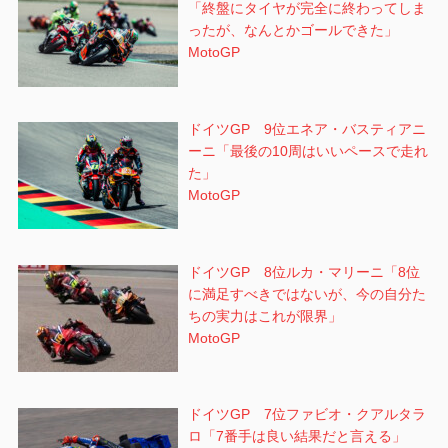
「終盤にタイヤが完全に終わってしま
ったが、なんとかゴールできた」
MotoGP
ドイツGP 9位エネア・バスティアニ
ーニ「最後の10周はいいペースで走れ
た」
MotoGP
ドイツGP 8位ルカ・マリーニ「8位
に満足すべきではないが、今の自分た
ちの実力はこれが限界」
MotoGP
ドイツGP 7位ファビオ・クアルタラ
ロ「7番手は良い結果だと言える」