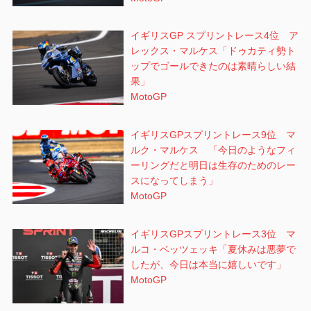
イギリスGP スプリントレース4位 ア
レックス・マルケス「ドゥカティ勢ト
ップでゴールできたのは素晴らしい結
果」
MotoGP
イギリスGPスプリントレース9位 マ
ルク・マルケス 「今日のようなフィ
ーリングだと明日は生存のためのレー
スになってしまう」
MotoGP
イギリスGPスプリントレース3位 マ
ルコ・ベッツェッキ「夏休みは悪夢で
したが、今日は本当に嬉しいです」
MotoGP