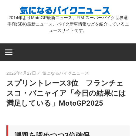
コ
気
ン
2014年よりMotoGP最新ニュース、FIM スーパーバイク世界選
テ
手権(SBK)最新ニュース、バイク新車情報などを紹介しているニ
に
ン
ュースサイトです。
ツ
な
へ
ス
キ
る
2025年4月27日
気になるバイクニュース
ッ
スプリントレース3位 フランチェ
プ
バ
スコ・バニャイア「今日の結果には
満足している」MotoGP2025
イ
ク
課題を認めつつ3位確保