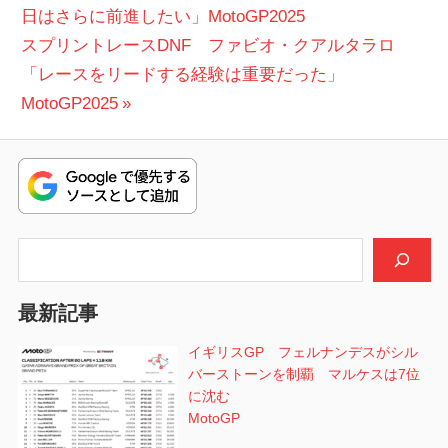
の
日はさらに前進したい」MotoGP2025
稿
次
投
スプリントレースDNF ファビオ・クアルタラロ
ナ
の
稿:
「レースをリードする経験は重要だった」
ビ
投
MotoGP2025
稿:
ゲ
ー
シ
検索
ョ
ン
最新記事
イギリスGP フェルナンデスがシル
バーストーンを制覇 マルケスは7位
に沈む
MotoGP