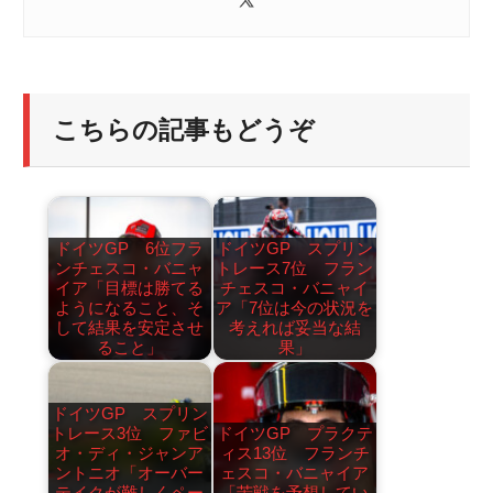
こちらの記事もどうぞ
ドイツGP 6位フラ
ドイツGP スプリン
ンチェスコ・バニャ
トレース7位 フラン
イア「目標は勝てる
チェスコ・バニャイ
ようになること、そ
ア「7位は今の状況を
して結果を安定させ
考えれば妥当な結
ること」
果」
ドイツGP スプリン
トレース3位 ファビ
ドイツGP プラクテ
オ・ディ・ジャンア
ィス13位 フランチ
ントニオ「オーバー
ェスコ・バニャイア
テイクが難しくペー
「苦戦を予想してい