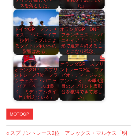
スを落とした」
た」
ドイツGP フランチ
オランダGP DNF
ェスコ・バニャイア
フランチェスコ・バ
「技術トラブルによ
ニャイア「こういう
るタイトル争いへの
形で週末を終えるこ
影響はある」
とになり残念」
オランダGP スプリ
オランダGP スプリ
ントレース3位 ファ
ントレース7位 フラ
ビオ・ディ・ジャン
ンチェスコ・バニャ
アントニオ「今季4度
イア「ペースは良
目のスプリント表彰
く、ミディアムタイ
台を獲得できて嬉し
ヤで戦えている」
い」
MOTOGP
投
前
スプリントレース2位 アレックス・マルケス「明