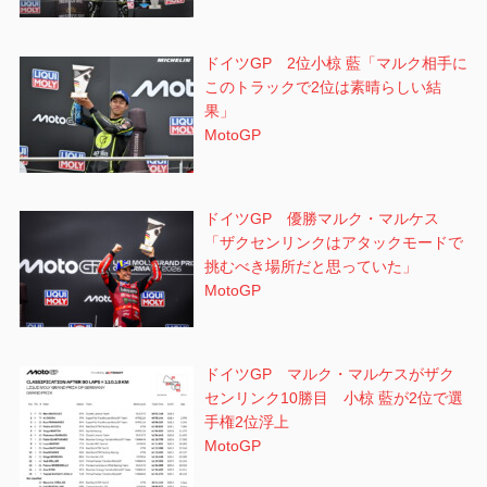
ドイツGP 2位小椋 藍「マルク相手に
このトラックで2位は素晴らしい結
果」
MotoGP
ドイツGP 優勝マルク・マルケス
「ザクセンリンクはアタックモードで
挑むべき場所だと思っていた」
MotoGP
ドイツGP マルク・マルケスがザク
センリンク10勝目 小椋 藍が2位で選
手権2位浮上
MotoGP