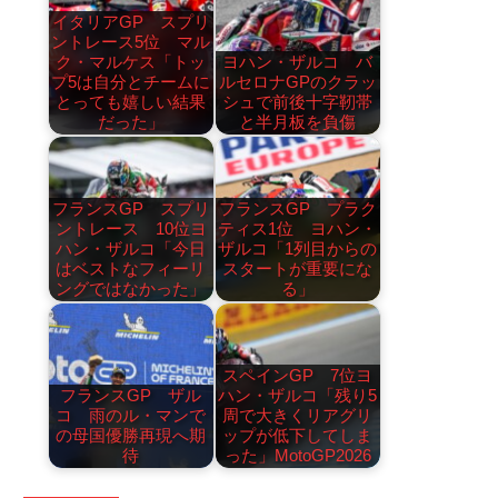
イタリアGP スプリ
ントレース5位 マル
ク・マルケス「トッ
ヨハン・ザルコ バ
プ5は自分とチームに
ルセロナGPのクラッ
とっても嬉しい結果
シュで前後十字靭帯
だった」
と半月板を負傷
フランスGP スプリ
フランスGP プラク
ントレース 10位ヨ
ティス1位 ヨハン・
ハン・ザルコ「今日
ザルコ「1列目からの
はベストなフィーリ
スタートが重要にな
ングではなかった」
る」
スペインGP 7位ヨ
フランスGP ザル
ハン・ザルコ「残り5
コ 雨のル・マンで
周で大きくリアグリ
の母国優勝再現へ期
ップが低下してしま
待
った」MotoGP2026