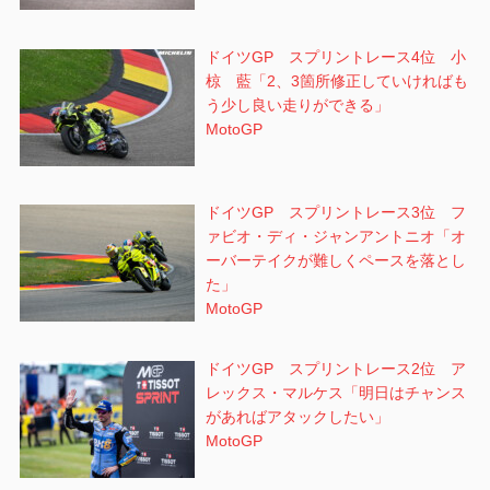
ドイツGP スプリントレース4位 小
椋 藍「2、3箇所修正していければも
う少し良い走りができる」
MotoGP
ドイツGP スプリントレース3位 フ
ァビオ・ディ・ジャンアントニオ「オ
ーバーテイクが難しくペースを落とし
た」
MotoGP
ドイツGP スプリントレース2位 ア
レックス・マルケス「明日はチャンス
があればアタックしたい」
MotoGP