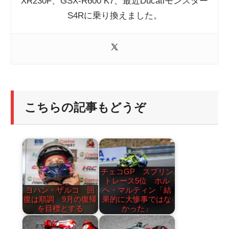
XR230F、GSX-R600 K7、最近Ducatiモンスター
S4Rに乗り換えました。
こちらの記事もどうぞ
チェコGP スプリン
トレース5位 ホル
ヨハン・ザルコ 回
ヘ・マルティン「結
復は順調 9月の復帰
果的に大惨事ではな
を目標とする
かった」