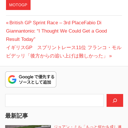
MOTOGP
投
前
British GP Sprint Race – 3rd PlaceFabio Di
の
Giannantonio: “I Thought We Could Get a Good
稿
投
Result Today”
ナ
次
稿:
イギリスGP スプリントレース11位 フランコ・モル
ビ
の
ビデッリ「後方からの追い上げは難しかった」
投
ゲ
稿:
ー
シ
検索
ョ
ン
最新記事
ジョアン・ミル「もっと何かを成し遂