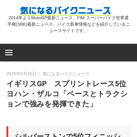
コ
気
ン
2014年よりMotoGP最新ニュース、FIM スーパーバイク世界選
テ
手権(SBK)最新ニュース、バイク新車情報などを紹介しているニ
に
ン
ュースサイトです。
ツ
な
へ
ス
キ
る
2025年5月25日
気になるバイクニュース
ッ
イギリスGP スプリントレース5位
プ
バ
ヨハン・ザルコ「ペースとトラクシ
ョンで強みを発揮できた」
イ
ク
シルバーストンで5位フィニッシ