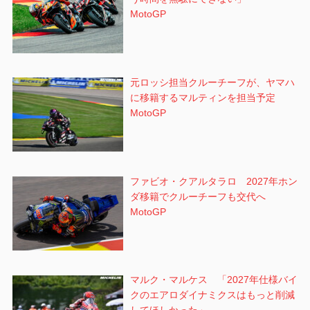
MotoGP
元ロッシ担当クルーチーフが、ヤマハ
に移籍するマルティンを担当予定
MotoGP
ファビオ・クアルタラロ 2027年ホン
ダ移籍でクルーチーフも交代へ
MotoGP
マルク・マルケス 「2027年仕様バイ
クのエアロダイナミクスはもっと削減