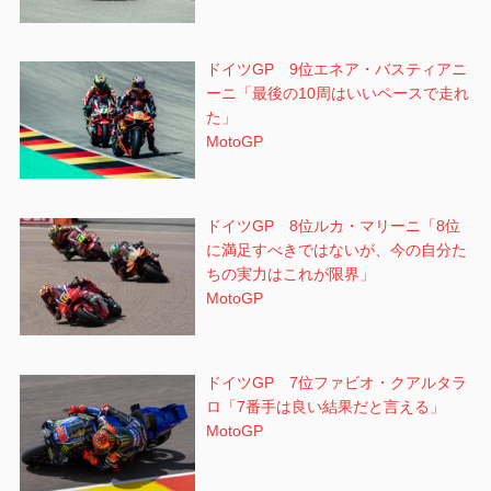
ドイツGP 9位エネア・バスティアニ
ーニ「最後の10周はいいペースで走れ
た」
MotoGP
ドイツGP 8位ルカ・マリーニ「8位
に満足すべきではないが、今の自分た
ちの実力はこれが限界」
MotoGP
ドイツGP 7位ファビオ・クアルタラ
ロ「7番手は良い結果だと言える」
MotoGP