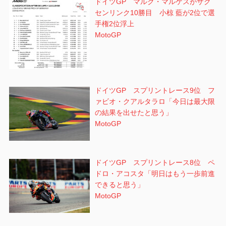
ドイツGP マルク・マルケスがザク
センリンク10勝目 小椋 藍が2位で選
手権2位浮上
MotoGP
ドイツGP スプリントレース9位 フ
ァビオ・クアルタラロ「今日は最大限
の結果を出せたと思う」
MotoGP
ドイツGP スプリントレース8位 ペ
ドロ・アコスタ「明日はもう一歩前進
できると思う」
MotoGP