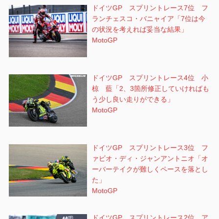
ドイツGP スプリントレース7位 フ
ランチェスコ・バニャイア「7位は今
の状況を考えれば妥当な結果」
MotoGP
ドイツGP スプリントレース4位 小
椋 藍「2、3箇所修正していければも
う少し良い走りができる」
MotoGP
ドイツGP スプリントレース3位 フ
ァビオ・ディ・ジャンアントニオ「オ
ーバーテイクが難しくペースを落とし
た」
MotoGP
ドイツGP スプリントレース2位 ア