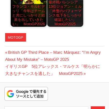
最終戦バレンシア
フランコ・モルビデ
13位ジョアン・ミル
ッリ「今年はチーム
「終盤のパフォーマ
と共にしっかりと結
ンス低下をしっかり
果を出していきた
確認したい」
い」 MotoGP2026
MotoGP2025
MOTOGP
投
前
British GP Third Place – Marc Márquez: “I’m Angry
の
About My Mistake” – MotoGP 2025
稿
次
投
イギリスGP 5位アレックス・マルケス「明らかに
ナ
の
稿:
大きなチャンスを逃した」 MotoGP2025
ビ
投
稿:
ゲ
ー
検索