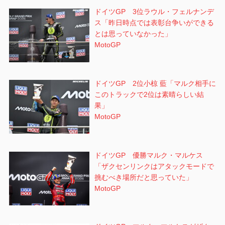
ドイツGP 3位ラウル・フェルナンデ
ス「昨日時点では表彰台争いができる
とは思っていなかった」
MotoGP
ドイツGP 2位小椋 藍「マルク相手に
このトラックで2位は素晴らしい結
果」
MotoGP
ドイツGP 優勝マルク・マルケス
「ザクセンリンクはアタックモードで
挑むべき場所だと思っていた」
MotoGP