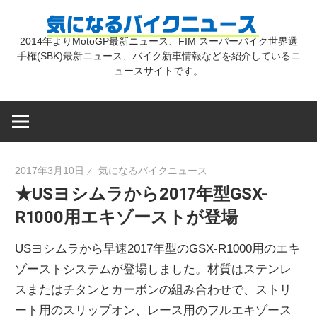
コ
気
ン
2014年よりMotoGP最新ニュース、FIM スーパーバイク世界選
テ
手権(SBK)最新ニュース、バイク新車情報などを紹介しているニ
に
ン
ュースサイトです。
ツ
な
へ
ス
キ
る
2017年3月10日
気になるバイクニュース
ッ
★USヨシムラから2017年型GSX-
プ
バ
R1000用エキゾーストが登場
イ
USヨシムラから早速2017年型のGSX-R1000用のエキ
ゾーストシステムが登場しました。材質はステンレ
ク
スまたはチタンとカーボンの組み合わせで、ストリ
ート用のスリップオン、レース用のフルエキゾース