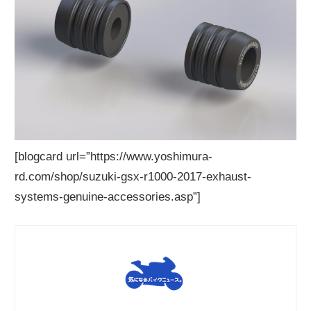
[blogcard url=”https://www.yoshimura-
rd.com/shop/suzuki-gsx-r1000-2017-exhaust-
systems-genuine-accessories.asp”]