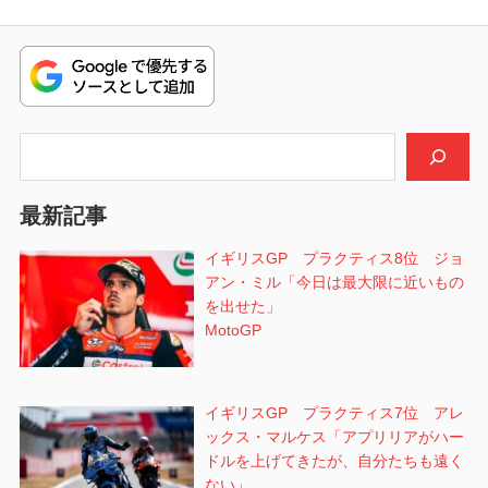
ナ
稿:
の
ビ
投
稿:
ゲ
ー
検索
シ
最新記事
ョ
イギリスGP プラクティス8位 ジョ
ン
アン・ミル「今日は最大限に近いもの
を出せた」
MotoGP
イギリスGP プラクティス7位 アレ
ックス・マルケス「アプリリアがハー
ドルを上げてきたが、自分たちも遠く
ない」