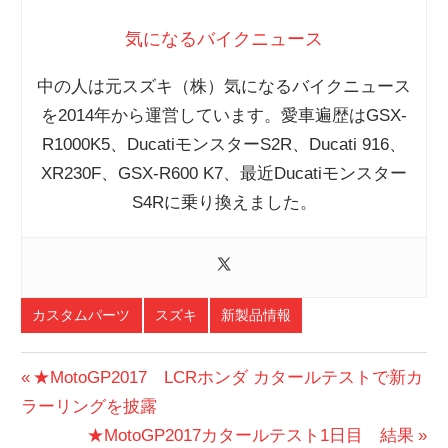
気になるバイクニュース
中の人は元スズキ（株）気になるバイクニュース
を2014年から運営しています。愛車遍歴はGSX-
R1000K5、DucatiモンスターS2R、Ducati 916、
XR230F、GSX-R600 K7、最近Ducatiモンスター
S4Rに乗り換えました。
カスタムパーツ
スズキ
新製品情報
投
前
★MotoGP2017 LCRホンダ カタールテストで新カ
の
ラーリングを披露
稿
投
次
★MotoGP2017カタールテスト1日目 結果