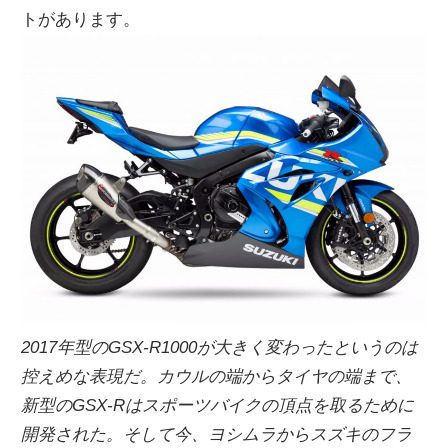
トがあります。
ニ
ュ
ー
ス
2017年型のGSX-R1000が大きく変わったというのは
控えめな表現だ。カウルの端からタイヤの端まで、
新型のGSX-Rはスポーツバイクの頂点を取るために
開発された。そして今、ヨシムラからスズキのフラ