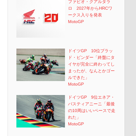
ファビオ・クアルタラ
ロ 2027年からHRCワ
ークス入りを発表
MotoGP
ドイツGP 10位ブラッ
ド・ビンダー「終盤にタ
イヤが完全に終わってし
まったが、なんとかゴー
ルできた」
MotoGP
ドイツGP 9位エネア・
バスティアニーニ「最後
の10周はいいペースで走
れた」
MotoGP