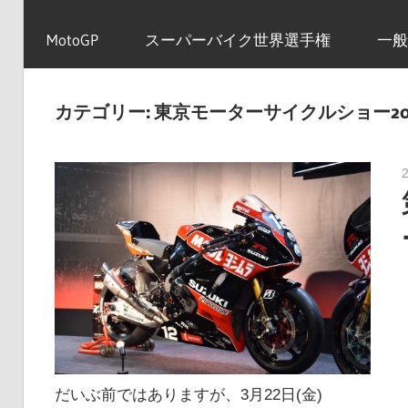
イ
MotoGP
スーパーバイク世界選手権
一般
ク
カテゴリー:
東京モーターサイクルショー20
ニ
ュ
ー
ス
だいぶ前ではありますが、3月22日(金)