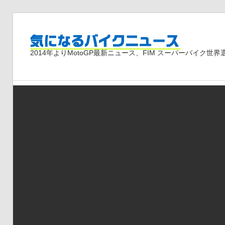
コ
ン
気
テ
2014年よりMotoGP最新ニュース、FIM スーパーバイク
ン
ツ
に
へ
ス
な
キ
ッ
プ
る
バ