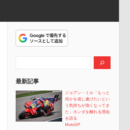
検索
最新記事
ジョアン・ミル「もっと
何かを成し遂げたいとい
う気持ちが強くなってき
た」ホンダを離れる理由
を語る
MotoGP