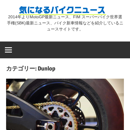
コ
気
ン
2014年よりMotoGP最新ニュース、FIM スーパーバイク世界選
テ
手権(SBK)最新ニュース、バイク新車情報などを紹介しているニ
に
ン
ュースサイトです。
ツ
な
へ
ス
キ
る
カテゴリー:
Dunlop
ッ
プ
バ
イ
ク