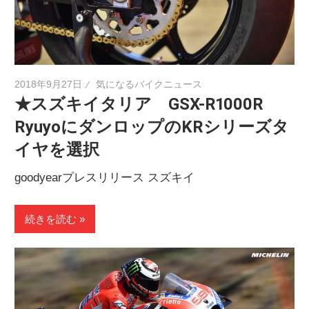
ニ
ュ
2018年9月27日
気になるバイクニュース
★スズキイタリア GSX-R1000R
ー
RyuyoにダンロップのKRシリーズタ
イヤを選択
ス
goodyearプレスリリース スズキイ
続きを読む