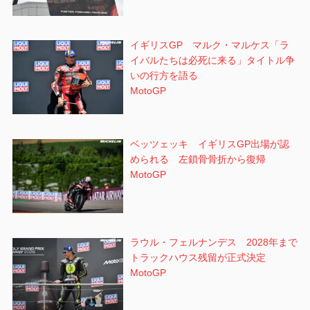
イギリスGP マルク・マルケス「ラ
イバルたちは必死に来る」タイトル争
いの行方を語る
MotoGP
ベッツェッキ イギリスGP出場が認
められる 左鎖骨骨折から復帰
MotoGP
ラウル・フェルナンデス 2028年まで
トラックハウス残留が正式決定
MotoGP