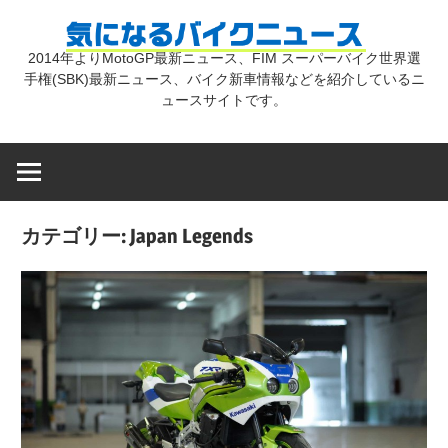
コ
気
ン
2014年よりMotoGP最新ニュース、FIM スーパーバイク世界選
テ
手権(SBK)最新ニュース、バイク新車情報などを紹介しているニ
に
ン
ュースサイトです。
ツ
な
へ
ス
キ
る
カテゴリー:
Japan Legends
ッ
プ
バ
イ
ク