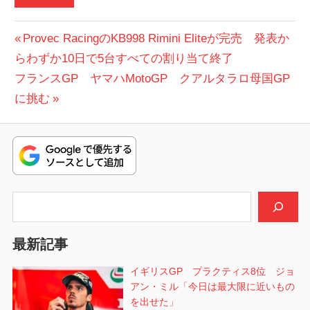
投
前
Provec RacingのKB998 Rimini Eliteが完売 発表か
の
らわずか10日で5台すべての割り当て終了
稿
次
投
フランスGP ヤマハMotoGP クアルタラロ母国GP
ナ
の
稿:
に挑む
ビ
投
稿:
ゲ
ー
シ
検索
ョ
最新記事
ン
イギリスGP プラクティス8位 ジョ
アン・ミル「今日は最大限に近いもの
を出せた」