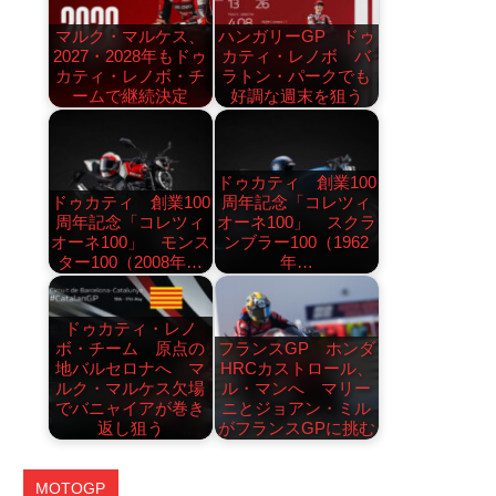
マルク・マルケス、
ハンガリーGP ドゥ
2027・2028年もドゥ
カティ・レノボ バ
カティ・レノボ・チ
ラトン・パークでも
ームで継続決定
好調な週末を狙う
ドゥカティ 創業100
ドゥカティ 創業100
周年記念「コレツィ
周年記念「コレツィ
オーネ100」 スクラ
オーネ100」 モンス
ンブラー100（1962
ター100（2008年…
年…
ドゥカティ・レノ
ボ・チーム 原点の
フランスGP ホンダ
地バルセロナへ マ
HRCカストロール、
ルク・マルケス欠場
ル・マンへ マリー
でバニャイアが巻き
ニとジョアン・ミル
返し狙う
がフランスGPに挑む
MOTOGP