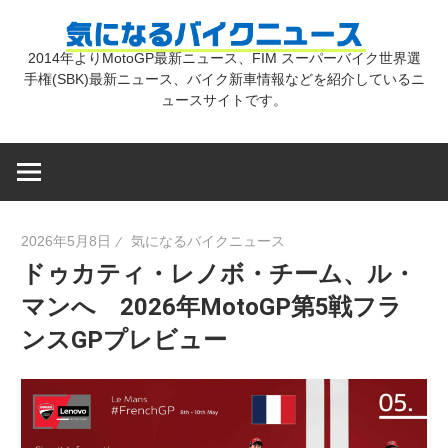
コ
気
ン
2014年よりMotoGP最新ニュース、FIM スーパーバイク世界選
テ
手権(SBK)最新ニュース、バイク新車情報などを紹介しているニ
に
ン
ュースサイトです。
ツ
な
へ
ス
キ
る
2026年5月8日
気になるバイクニュース
ッ
ドゥカティ・レノボ・チーム、ル・
プ
バ
マンへ 2026年MotoGP第5戦フラ
ンスGPプレビュー
イ
ク