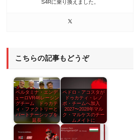
S4Rに乗り換えました。
こちらの記事もどうぞ
ペルタミナ・エンデ
ペドロ・アコスタが
ューロVR46レーシン
ドゥカティ・レノ
グチーム ドゥカテ
ボ・チームへ加入
ィ・ファクトリーと
2027〜2028年マル
パートナーシップを
ク・マルケスのチー
延長
ムメイトに