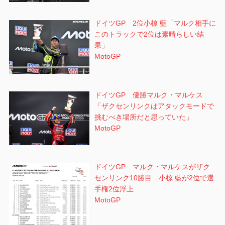
ドイツGP 2位小椋 藍「マルク相手に
このトラックで2位は素晴らしい結
果」
MotoGP
ドイツGP 優勝マルク・マルケス
「ザクセンリンクはアタックモードで
挑むべき場所だと思っていた」
MotoGP
ドイツGP マルク・マルケスがザク
センリンク10勝目 小椋 藍が2位で選
手権2位浮上
MotoGP