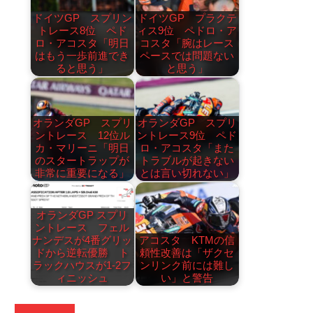
ドイツGP スプリン
ドイツGP プラクテ
トレース8位 ペド
ィス9位 ペドロ・ア
ロ・アコスタ「明日
コスタ「腕はレース
はもう一歩前進でき
ペースでは問題ない
ると思う」
と思う」
オランダGP スプリ
オランダGP スプリ
ントレース 12位ル
ントレース9位 ペド
カ・マリーニ「明日
ロ・アコスタ「また
のスタートラップが
トラブルが起きない
非常に重要になる」
とは言い切れない」
オランダGP スプリ
ントレース フェル
ナンデスが4番グリッ
アコスタ KTMの信
ドから逆転優勝 ト
頼性改善は「ザクセ
ラックハウスが1-2フ
ンリンク前には難し
ィニッシュ
い」と警告