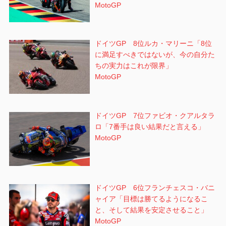
MotoGP
ドイツGP 8位ルカ・マリーニ「8位
に満足すべきではないが、今の自分た
ちの実力はこれが限界」
MotoGP
ドイツGP 7位ファビオ・クアルタラ
ロ「7番手は良い結果だと言える」
MotoGP
ドイツGP 6位フランチェスコ・バニ
ャイア「目標は勝てるようになるこ
と、そして結果を安定させること」
MotoGP