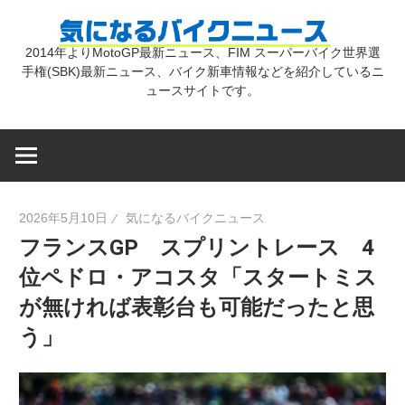
コ
気
ン
2014年よりMotoGP最新ニュース、FIM スーパーバイク世界選
テ
手権(SBK)最新ニュース、バイク新車情報などを紹介しているニ
に
ン
ュースサイトです。
ツ
な
へ
ス
キ
る
2026年5月10日
気になるバイクニュース
ッ
フランスGP スプリントレース 4
プ
バ
位ペドロ・アコスタ「スタートミス
が無ければ表彰台も可能だったと思
イ
う」
ク