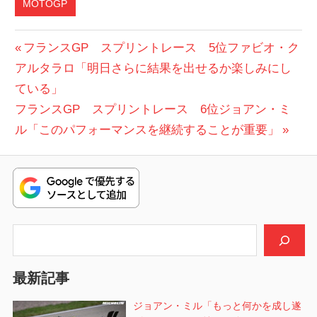
MOTOGP
投
前
フランスGP スプリントレース 5位ファビオ・ク
の
アルタラロ「明日さらに結果を出せるか楽しみにし
稿
投
ている」
ナ
次
稿:
フランスGP スプリントレース 6位ジョアン・ミ
ビ
の
ル「このパフォーマンスを継続することが重要」
投
ゲ
稿:
ー
シ
検索
ョ
ン
最新記事
ジョアン・ミル「もっと何かを成し遂