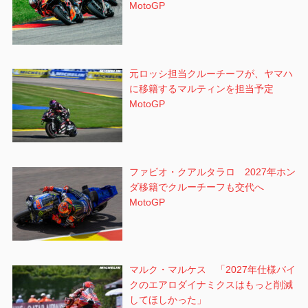
MotoGP
元ロッシ担当クルーチーフが、ヤマハ
に移籍するマルティンを担当予定
MotoGP
ファビオ・クアルタラロ 2027年ホン
ダ移籍でクルーチーフも交代へ
MotoGP
マルク・マルケス 「2027年仕様バイ
クのエアロダイナミクスはもっと削減
してほしかった」