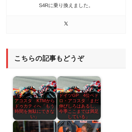
S4Rに乗り換えました。
こちらの記事もどうぞ
ドイツGP 4位ペド
アコスタ KTMから
ロ・アコスタ「まだ
ドゥカティへ「もう
伸びしろはあるし、
時間を無駄にできな
今季ここまでは満足
い」
している」