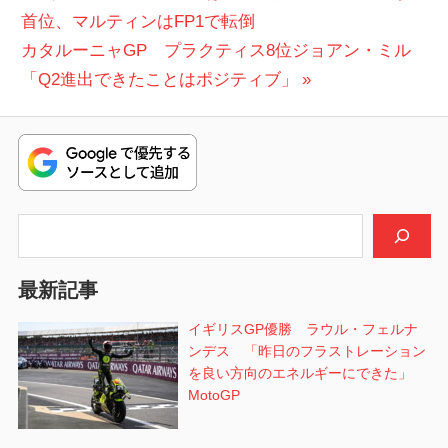
の
首位、マルティンはFP1で転倒
稿
次
投
カタルーニャGP プラクティス8位ジョアン・ミル
ナ
の
稿:
「Q2進出できたことはポジティブ」
ビ
投
稿:
ゲ
ー
シ
検索
ョ
最新記事
ン
イギリスGP優勝 ラウル・フェルナ
ンデス 「昨日のフラストレーション
を良い方向のエネルギーにできた」
MotoGP