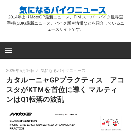
コ
気
ン
2014年よりMotoGP最新ニュース、FIM スーパーバイク世界選
テ
手権(SBK)最新ニュース、バイク新車情報などを紹介しているニ
に
ン
ュースサイトです。
ツ
な
へ
ス
キ
る
2026年5月16日
気になるバイクニュース
ッ
カタルーニャGPプラクティス アコ
プ
バ
スタがKTMを首位に導く マルティ
ンはQ1転落の波乱
イ
ク