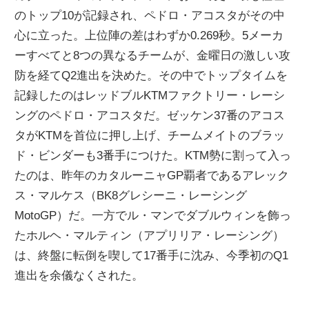
のトップ10が記録され、ペドロ・アコスタがその中
心に立った。上位陣の差はわずか0.269秒。5メーカ
ーすべてと8つの異なるチームが、金曜日の激しい攻
防を経てQ2進出を決めた。その中でトップタイムを
記録したのはレッドブルKTMファクトリー・レーシ
ングのペドロ・アコスタだ。ゼッケン37番のアコス
タがKTMを首位に押し上げ、チームメイトのブラッ
ド・ビンダーも3番手につけた。KTM勢に割って入っ
たのは、昨年のカタルーニャGP覇者であるアレック
ス・マルケス（BK8グレシーニ・レーシング
MotoGP）だ。一方でル・マンでダブルウィンを飾っ
たホルヘ・マルティン（アプリリア・レーシング）
は、終盤に転倒を喫して17番手に沈み、今季初のQ1
進出を余儀なくされた。