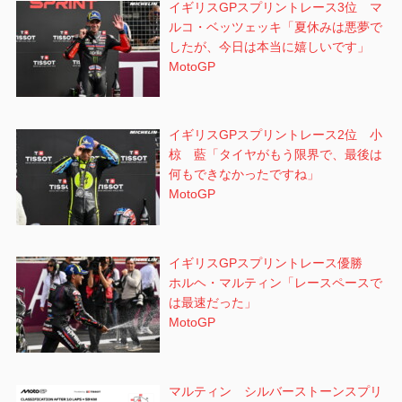
イギリスGPスプリントレース3位 マ
ルコ・ベッツェッキ「夏休みは悪夢で
したが、今日は本当に嬉しいです」
MotoGP
イギリスGPスプリントレース2位 小
椋 藍「タイヤがもう限界で、最後は
何もできなかったですね」
MotoGP
イギリスGPスプリントレース優勝
ホルヘ・マルティン「レースペースで
は最速だった」
MotoGP
マルティン シルバーストーンスプリ