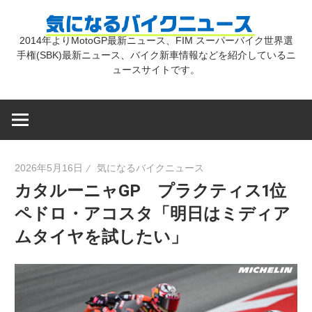
コ
気
ン
2014年よりMotoGP最新ニュース、FIM スーパーバイク世界選
テ
手権(SBK)最新ニュース、バイク新車情報などを紹介しているニ
に
ン
ュースサイトです。
ツ
な
へ
ス
キ
る
2026年5月16日
気になるバイクニュース
ッ
カタルーニャGP プラクティス1位
プ
バ
ペドロ・アコスタ「明日はミディア
ムタイヤを試したい」
イ
ク