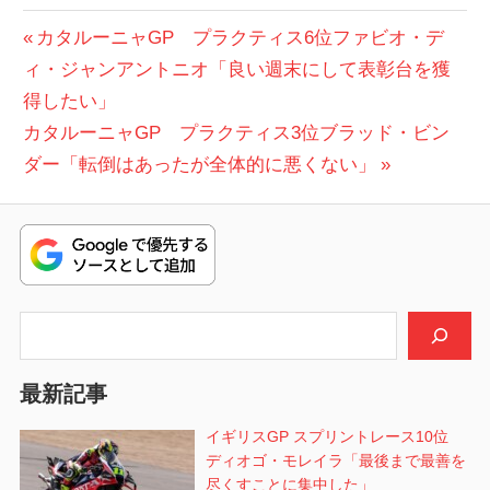
投
前
カタルーニャGP プラクティス6位ファビオ・デ
の
ィ・ジャンアントニオ「良い週末にして表彰台を獲
稿
投
得したい」
ナ
次
稿:
カタルーニャGP プラクティス3位ブラッド・ビン
ビ
の
ダー「転倒はあったが全体的に悪くない」
投
ゲ
稿:
ー
シ
検索
ョ
ン
最新記事
イギリスGP スプリントレース10位
ディオゴ・モレイラ「最後まで最善を
尽くすことに集中した」