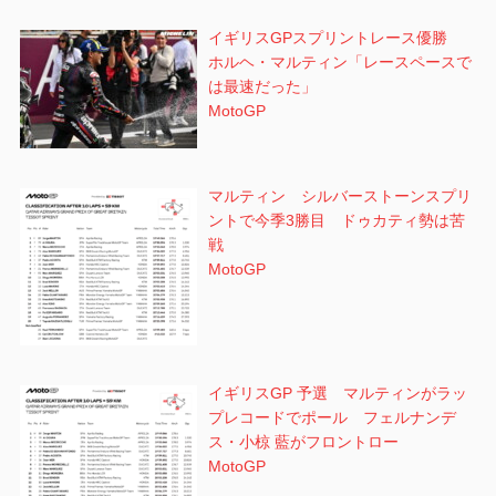
イギリスGPスプリントレース優勝
ホルヘ・マルティン「レースペースで
は最速だった」
MotoGP
マルティン シルバーストーンスプリ
ントで今季3勝目 ドゥカティ勢は苦
戦
MotoGP
イギリスGP 予選 マルティンがラッ
プレコードでポール フェルナンデ
ス・小椋 藍がフロントロー
MotoGP