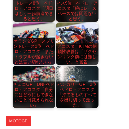
トレース8位 ペド
ィス9位 ペドロ・ア
ロ・アコスタ「明日
コスタ「腕はレース
はもう一歩前進でき
ペースでは問題ない
ると思う」
と思う」
オランダGP スプリ
ントレース9位 ペド
アコスタ KTMの信
ロ・アコスタ「また
頼性改善は「ザクセ
トラブルが起きない
ンリンク前には難し
とは言い切れない」
い」と警告
チェコGP DNFペド
ハンガリーGP 2位
ロ・アコスタ「自分
ペドロ・アコスタ
にはどうにもできな
「持てるものすべて
いことは変えられな
を出し切って走っ
い」
た」
MOTOGP