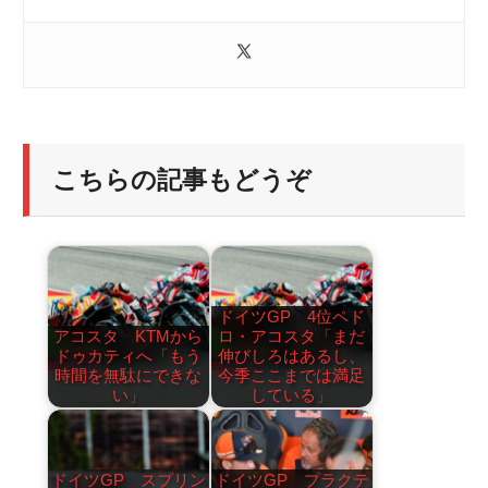
こちらの記事もどうぞ
ドイツGP 4位ペド
アコスタ KTMから
ロ・アコスタ「まだ
ドゥカティへ「もう
伸びしろはあるし、
時間を無駄にできな
今季ここまでは満足
い」
している」
ドイツGP スプリン
ドイツGP プラクテ