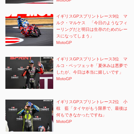
イギリスGPスプリントレース9位 マ
ルク・マルケス 「今日のようなフィ
ーリングだと明日は生存のためのレー
スになってしまう」
MotoGP
イギリスGPスプリントレース3位 マ
ルコ・ベッツェッキ「夏休みは悪夢で
したが、今日は本当に嬉しいです」
MotoGP
イギリスGPスプリントレース2位 小
椋 藍「タイヤがもう限界で、最後は
何もできなかったですね」
MotoGP