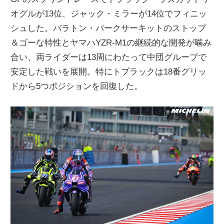
ニ
オグルが13位、ジャック・ミラーが14位でフィニッ
シュした。バラトン・パークサーキットのストップ
＆ゴーな特性とヤマハYZR-M1の継続的な開発が噛み
ュ
合い、両ライダーは13周にわたって中団グループで
安定した戦いを展開。特にトプラックは18番グリッ
ー
ドから5つポジションを回復した。
ス