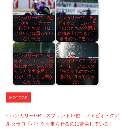
ハンガリーGP 7位
ハンガリーGP 6位
イケル・レクオナ
ディオゴ・モレイラ
「自分たちがこれほ
「自分たちが今週末
ど速いとは思ってい
に積み上げてきた仕
なかった」
事を誇りに思う」
ハンガリーGP 5位
ルカ・マリーニ「最
ハンガリーGP 2位
後にオグラを抜き返
ペドロ・アコスタ
そうと全力を尽くし
「持てるものすべて
たが、惜しくも届か
を出し切って走っ
なかった」
た」
MOTOGP
ジャ
投
前
ハンガリーGP スプリント17位 ファビオ・クア
ッ
の
ルタラロ「バイクを走らせるのに苦労している」
稿
ク・