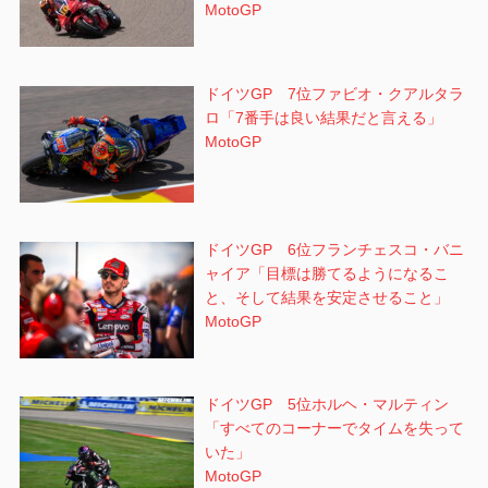
MotoGP
ドイツGP 7位ファビオ・クアルタラ
ロ「7番手は良い結果だと言える」
MotoGP
ドイツGP 6位フランチェスコ・バニ
ャイア「目標は勝てるようになるこ
と、そして結果を安定させること」
MotoGP
ドイツGP 5位ホルヘ・マルティン
「すべてのコーナーでタイムを失って
いた」
MotoGP