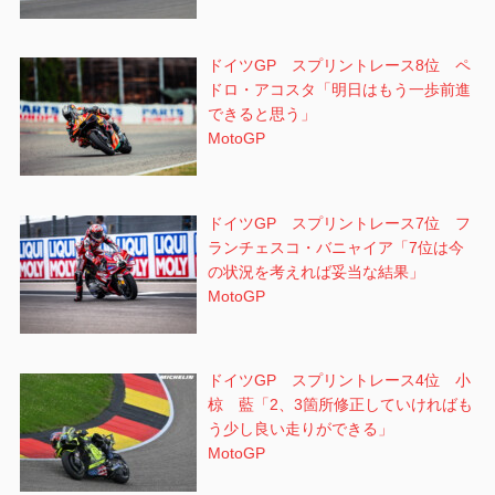
ドイツGP スプリントレース8位 ペ
ドロ・アコスタ「明日はもう一歩前進
できると思う」
MotoGP
ドイツGP スプリントレース7位 フ
ランチェスコ・バニャイア「7位は今
の状況を考えれば妥当な結果」
MotoGP
ドイツGP スプリントレース4位 小
椋 藍「2、3箇所修正していければも
う少し良い走りができる」
MotoGP