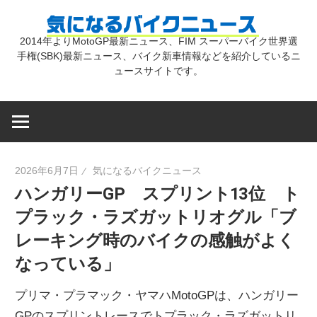
コ
気
ン
2014年よりMotoGP最新ニュース、FIM スーパーバイク世界選
テ
手権(SBK)最新ニュース、バイク新車情報などを紹介しているニ
に
ン
ュースサイトです。
ツ
な
へ
ス
キ
る
2026年6月7日
気になるバイクニュース
ッ
ハンガリーGP スプリント13位 ト
プ
バ
プラック・ラズガットリオグル「ブ
レーキング時のバイクの感触がよく
イ
なっている」
ク
プリマ・プラマック・ヤマハMotoGPは、ハンガリー
GPのスプリントレースでトプラック・ラズガットリ