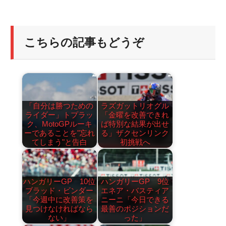
こちらの記事もどうぞ
「自分は勝つための
ラズガットリオグル
ライダー」トプラッ
「金曜を改善できれ
ク、MotoGPルーキ
ば特別な結果が出せ
ーであることを"忘れ
る」ザクセンリンク
てしまう"と告白
初挑戦へ
ハンガリーGP 10位
ハンガリーGP 9位
ブラッド・ビンダー
エネア・バスティア
「今週中に改善策を
ニーニ「今日できる
見つけなければなら
最善のポジションだ
ない」
った」