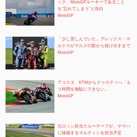
ック、MotoGPルーキーであること
リ
を”忘れてしまう”と告白
ー
MotoGP
GP
バ
ラ
「少し苦しんでいた」アレックス・マ
ルケスがマルクの影から抜け出すまで
ト
MotoGP
ン
プラ
マッ
ク・
アコスタ KTMからドゥカティへ「も
ヤマ
う時間を無駄にできない」
ハ
MotoGP
元ロッシ担当クルーチーフが、ヤマハ
に移籍するマルティンを担当予定