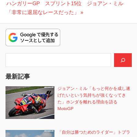
次
投
ハンガリーGP スプリント15位 ジョアン・ミル
ミラ
ナ
の
稿:
ー
「非常に退屈なレースだった」
ビ
投
ス
プ
稿:
ゲ
リ
ン
ー
ト
シ
検索
トプ
ラッ
ョ
ク・
最新記事
ン
ラズ
ジョアン・ミル「もっと何かを成し遂
ガッ
げたいという気持ちが強くなってき
トリ
た」ホンダを離れる理由を語る
オグ
MotoGP
ル
ハ
ン
「自分は勝つためのライダー」トプラ
ガ