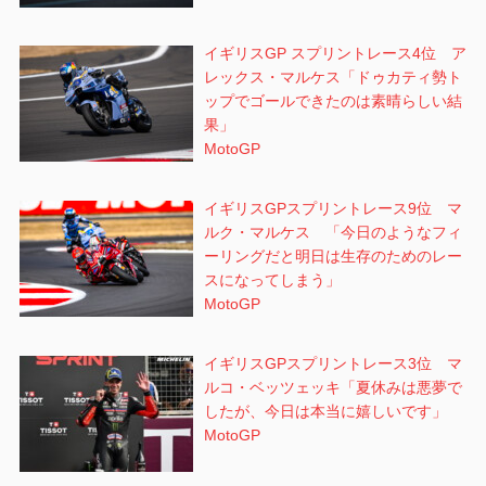
イギリスGP スプリントレース4位 ア
レックス・マルケス「ドゥカティ勢ト
ップでゴールできたのは素晴らしい結
果」
MotoGP
イギリスGPスプリントレース9位 マ
ルク・マルケス 「今日のようなフィ
ーリングだと明日は生存のためのレー
スになってしまう」
MotoGP
イギリスGPスプリントレース3位 マ
ルコ・ベッツェッキ「夏休みは悪夢で
したが、今日は本当に嬉しいです」
MotoGP