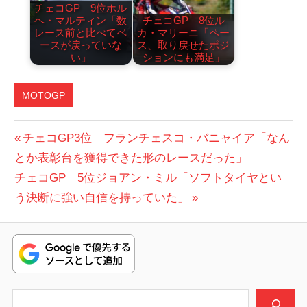
チェコGP 9位ホル
ヘ・マルティン「数
チェコGP 8位ル
レース前と比べてペ
カ・マリーニ「ペー
ースが戻っていな
ス、取り戻せたポジ
い」
ションにも満足」
MOTOGP
投
前
チェコGP3位 フランチェスコ・バニャイア「なん
の
とか表彰台を獲得できた形のレースだった」
稿
次
投
チェコGP 5位ジョアン・ミル「ソフトタイヤとい
ナ
の
稿:
う決断に強い自信を持っていた」
ビ
投
稿:
ゲ
ー
シ
検索