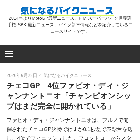
コ
気
ン
2014年よりMotoGP最新ニュース、FIM スーパーバイク世界選
テ
手権(SBK)最新ニュース、バイク新車情報などを紹介しているニ
に
ン
ュースサイトです。
ツ
な
へ
ス
キ
る
2026年6月22日
気になるバイクニュース
ッ
チェコGP 4位ファビオ・ディ・ジ
プ
バ
ャンナントニオ「チャンピオンシッ
プはまだ完全に開かれている」
イ
ファビオ・ディ・ジャンナントニオは、ブルノで開
ク
催されたチェコGP決勝でわずか0.1秒差で表彰台を逃
し、4位でフィニッシュした。フロントローからスタ