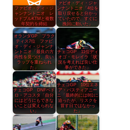
ァビオ・ディ・ジャ
ファビオ・ディ・ジ
ンナントニオ「4位を
ャンナントニオ レ
取り戻せると分かっ
ッドブルKTMと複数
ていたので、すぐに
年契約を締結
挽回に動いた」
オランダGP プラク
ティス7位 ファビ
オ・ディ・ジャンナ
ントニオ「最良の方
チェコGP 11位ディ
向性を見つけ、良い
オゴ・モレイラ「状
ラップを重ねられ
況を考えれば良い仕
た」
事ができた」
チェコGP 10位エネ
チェコGP DNFペド
ア・バスティアニー
ロ・アコスタ「自分
ニ「最終的には8位に
にはどうにもできな
迫ったが、リスクを
いことは変えられな
冒す日ではなかっ
い」
た」