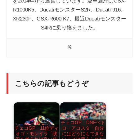
を2014年から運営しています。愛車遍歴はGSX-
R1000K5、DucatiモンスターS2R、Ducati 916、
XR230F、GSX-R600 K7、最近Ducatiモンスター
S4Rに乗り換えました。
こちらの記事もどうぞ
チェコGP DNFペド
チェコGP 11位ディ
ロ・アコスタ「自分
オゴ・モレイラ「状
にはどうにもできな