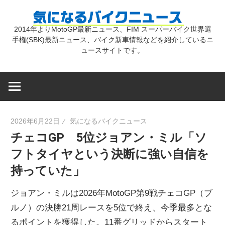
コ
気
ン
2014年よりMotoGP最新ニュース、FIM スーパーバイク世界選
テ
手権(SBK)最新ニュース、バイク新車情報などを紹介しているニ
に
ン
ュースサイトです。
ツ
な
へ
ス
キ
る
2026年6月22日
気になるバイクニュース
ッ
チェコGP 5位ジョアン・ミル「ソ
プ
バ
フトタイヤという決断に強い自信を
持っていた」
イ
ジョアン・ミルは2026年MotoGP第9戦チェコGP（ブ
ク
ルノ）の決勝21周レースを5位で終え、今季最多とな
るポイントを獲得した。11番グリッドからスタート