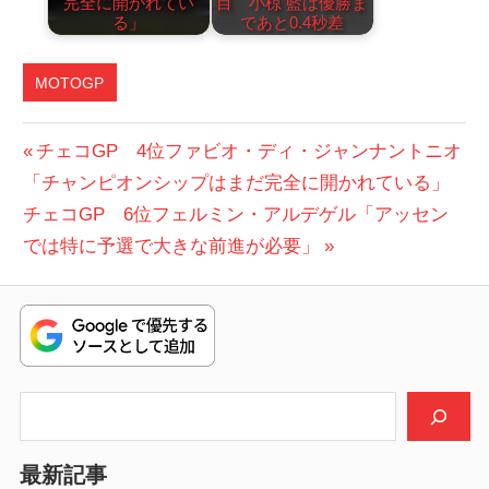
完全に開かれてい
目 小椋 藍は優勝ま
る」
であと0.4秒差
MOTOGP
投
前
チェコGP 4位ファビオ・ディ・ジャンナントニオ
の
「チャンピオンシップはまだ完全に開かれている」
稿
次
投
チェコGP 6位フェルミン・アルデゲル「アッセン
ナ
の
稿:
では特に予選で大きな前進が必要」
ビ
投
稿:
ゲ
ー
シ
検索
ョ
最新記事