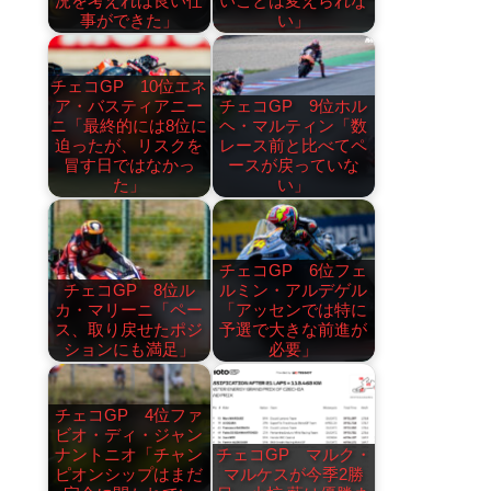
況を考えれば良い仕
いことは変えられな
事ができた」
い」
チェコGP 10位エネ
ア・バスティアニー
チェコGP 9位ホル
ニ「最終的には8位に
ヘ・マルティン「数
迫ったが、リスクを
レース前と比べてペ
冒す日ではなかっ
ースが戻っていな
た」
い」
チェコGP 6位フェ
チェコGP 8位ル
ルミン・アルデゲル
カ・マリーニ「ペー
「アッセンでは特に
ス、取り戻せたポジ
予選で大きな前進が
ションにも満足」
必要」
チェコGP 4位ファ
ビオ・ディ・ジャン
ナントニオ「チャン
チェコGP マルク・
ピオンシップはまだ
マルケスが今季2勝