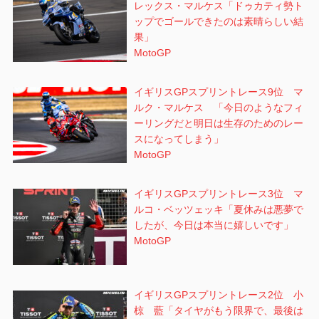
レックス・マルケス「ドゥカティ勢ト
ップでゴールできたのは素晴らしい結
果」
MotoGP
イギリスGPスプリントレース9位 マ
ルク・マルケス 「今日のようなフィ
ーリングだと明日は生存のためのレー
スになってしまう」
MotoGP
イギリスGPスプリントレース3位 マ
ルコ・ベッツェッキ「夏休みは悪夢で
したが、今日は本当に嬉しいです」
MotoGP
イギリスGPスプリントレース2位 小
椋 藍「タイヤがもう限界で、最後は